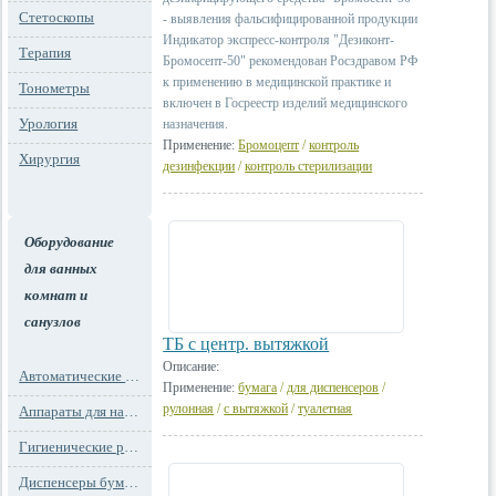
Стетоскопы
- выявления фальсифицированной продукции
Индикатор экспресс-контроля "Дезиконт-
Терапия
Бромосепт-50" рекомендован Росздравом РФ
к применению в медицинской практике и
Тонометры
включен в Госреестр изделий медицинского
Урология
назначения.
Применение:
Бромоцепт
/
контроль
Хирургия
дезинфекции
/
контроль стерилизации
Оборудование
для ванных
комнат и
санузлов
ТБ с центр. вытяжкой
Описание:
Автоматические освежители воздуха
Применение:
бумага
/
для диспенсеров
/
рулонная
/
с вытяжкой
/
туалетная
Аппараты для надевания бахил
Гигиенические расходные материалы
Диспенсеры бумажных полотенец