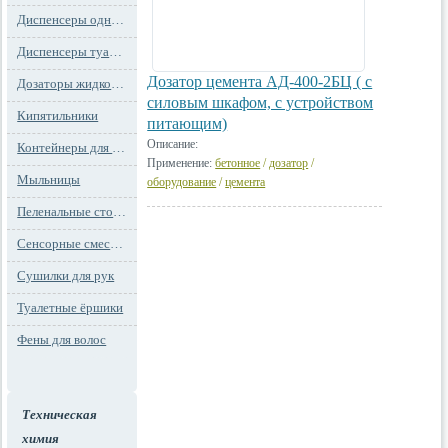
Диспенсеры одноразовых сидений на унитаз
Диспенсеры туалетной бумаги
Дозатор цемента АД-400-2БЦ ( с
Дозаторы жидкого мыла
силовым шкафом, с устройством
Кипятильники
питающим)
Описание:
Контейнеры для мусора
Применение:
бетонное
/
дозатор
/
Мыльницы
оборудование
/
цемента
Пеленальные столы и детские сидения
Сенсорные смесители
Сушилки для рук
Туалетные ёршики
Фены для волос
Техническая
химия