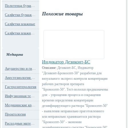
Полотенца бумажные
Похожие товары
Салфетки бумажные
Салфетки влажные
Салфетки влажные технического назначения
Медицина
Индикатор Дезиконт-БС
Описание:
Дезиконт-БС, Индикатор
Акушерство и гинекология
"Дезиконт-Бромосепт-50" разработан для
Анестезиология и реанимация
визуального экспресс-контроля концентрации
рабочих растворов препарата
Гастроэнтерология
"Бромосепт-50". Тест-полоски предназначены
для: - упрощения процесса и сокращения
Инфузионная терапия
времени определения концентрации
Медицинские кресла
дезинфицирующего раствора "Бромосепт-50"
- выявления неправильно приготовленного
Проктология
или неправильно хранившегося раствора
"Бромосепт-50" - экономии
Расходные материалы
дезинфицирующего средства "Бромосепт-50"