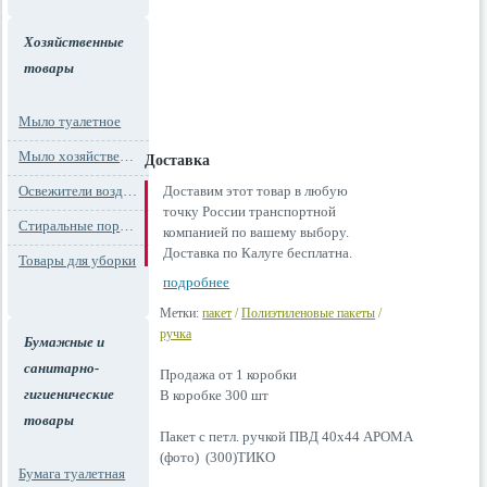
Хозяйственные
товары
Мыло туалетное
Мыло хозяйственное
Доставка
Освежители воздуха
Доставим этот товар в любую
точку России транспортной
Стиральные порошки
компанией по вашему выбору.
Доставка по Калуге бесплатна.
Товары для уборки
подробнее
Метки:
пакет
/
Полиэтиленовые пакеты
/
ручка
Бумажные и
санитарно-
Продажа от 1 коробки
гигиенические
В коробке 300 шт
товары
Пакет с петл. ручкой ПВД 40х44 АРОМА
(фото) (300)ТИКО
Бумага туалетная