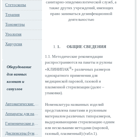
санитарно-эпидемиологической служб, а
Стетоскопы
также других учреждений, имеющих
право заниматься дезинфекционной
Терапия
деятельностью
Тонометры
Урология
Хирургия
1.
ОБЩИЕ СВЕДЕНИЯ
1.1. Методические рекомендации
распространяются на пакеты и рулоны
Оборудование
®
«КЛИНИПАК
» различных размеров
для ванных
однократного применения для
медицинской паровой, газовой и
комнат и
плазменной стерилизации (далее –
санузлов
упаковки).
Автоматические освежители воздуха
Номенклатура названных изделий
представлена пакетами и рулонным
Аппараты для надевания бахил
материалом различных типоразмеров,
выдерживающими стерилизацию одним
Гигиенические расходные материалы
или несколькими методами (паровой,
Диспенсеры бумажных полотенец
газовый, плазменный) (табл.1).