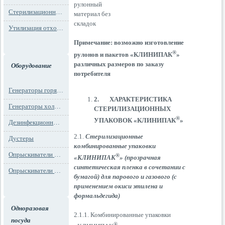
рулонный
Стерилизационная упаковка
материал без
складок
Утилизация отходов
Примечание: возможно изготовление
®
рулонов и пакетов «КЛИНИПАК
»
различных размеров по заказу
Оборудование
потребителя
Генераторы горячего тумана
2.
ХАРАКТЕРИСТИКА
Генераторы холодного тумана
СТЕРИЛИЗАЦИОННЫХ
®
УПАКОВОК «КЛИНИПАК
»
Дезинфекционные установки
2.1.
Стерилизационные
Дустеры
комбинированные упаковки
Опрыскиватели моторные
®
«КЛИНИПАК
»
(прозрачная
синтетическая пленка в сочетании с
Опрыскиватели ранцевые
бумагой) для парового и газового (с
применением окиси этилена и
формальдегида)
Одноразовая
2.1.1. Комбинированные упаковки
посуда
®