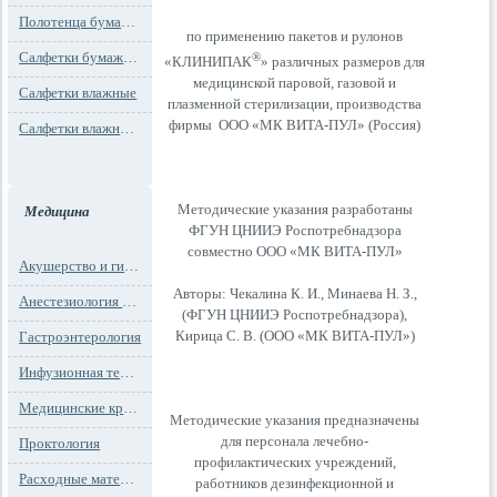
Полотенца бумажные
по применению пакетов и рулонов
Салфетки бумажные
®
«КЛИНИПАК
» различных размеров для
медицинской паровой, газовой и
Салфетки влажные
плазменной стерилизации, производства
фирмы ООО «МК ВИТА-ПУЛ» (Россия)
Салфетки влажные технического назначения
Методические указания разработаны
Медицина
ФГУН ЦНИИЭ Роспотребнадзора
совместно ООО «МК ВИТА-ПУЛ»
Акушерство и гинекология
Авторы: Чекалина К. И., Минаева Н. З.,
Анестезиология и реанимация
(ФГУН ЦНИИЭ Роспотребнадзора),
Кирица С. В. (ООО «МК ВИТА-ПУЛ»)
Гастроэнтерология
Инфузионная терапия
Медицинские кресла
Методические указания предназначены
для персонала лечебно-
Проктология
профилактических учреждений,
Расходные материалы
работников дезинфекционной и