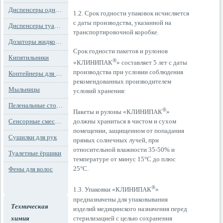
Диспенсеры одноразовых сидений на унитаз
1.2. Срок годности упаковок исчисляется
с даты производства, указанной на
Диспенсеры туалетной бумаги
транспортировочной коробке.
Дозаторы жидкого мыла
Срок годности пакетов и рулонов
Кипятильники
®
«КЛИНИПАК
» составляет 5 лет с даты
производства при условии соблюдения
Контейнеры для мусора
рекомендованных производителем
Мыльницы
условий хранения:
Пеленальные столы и детские сидения
®
Пакеты и рулоны «КЛИНИПАК
»
Сенсорные смесители
должны храниться в чистом и сухом
помещении, защищенном от попадания
Сушилки для рук
прямых солнечных лучей, при
относительной влажности 35-50% и
Туалетные ёршики
температуре от минус 15°С до плюс
25°С.
Фены для волос
®
1.3. Упаковки «КЛИНИПАК
»
предназначены для упаковывания
Техническая
изделий медицинского назначения перед
стерилизацией с целью сохранения
химия