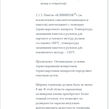
конца к открытому.
®
2.1.5. Пакеты «КЛИНИПАК
» (за
исключением самозапечатывающихся
пакетов) запечатывают с помощью
термосварочного аппарата. Температура
запаивания пакетов и рулонов для
парового и газового метода должна
составлять 180°С, температура
запаивания пакетов и рулонов для
плазменного метода – 120°С.
Примечание
: Оптимальные условия
термосваривания конкретным
термосварочным аппаратом определяют
опытным путем.
Ширина термошва должна быть не менее
8 мм. В этой области окрашенная
полимерная пленка приобретает более
темный оттенок, что позволяет по
размерности окраски визуально
контролировать целостность термошва.