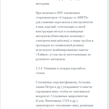
методами.
При наличии в ЛПУ плазменных
стерилизаторов «Стеррад» и «HMTS»
для упаковки эндоскопов и инструментов
к ним, изделий, сочетающих в своей
конструкции металл и полимерные
материалы (биполярные ножницы с
электрическим кабелем), а также трубок и
прокладок из силиконовой резины)
используют комбинированные пакеты
«Тайвек», в том числе изготовленные из
рулонного материала.
2.3.4. Упаковка и укладка изделий из
стекла.
Стеклянные изделия (флаконы, бутылки,
чашки Петри и др.) укладывают в пакеты
горлышком вниз, чтобы не скапливался
конденсат. Стеклянные микропипетки
(Сали, Панченкова, СОЭ и др.)
ориентируют «носиками» вниз, размещая