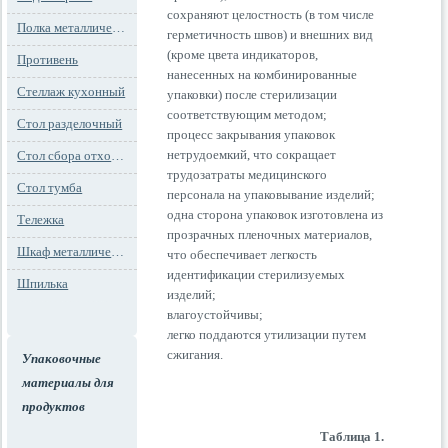
сохраняют целостность (в том числе
Полка металлическая
герметичность швов) и внешних вид
(кроме цвета индикаторов,
Противень
нанесенных на комбинированные
Стеллаж кухонный
упаковки) после стерилизации
соответствующим методом;
Стол разделочный
процесс закрывания упаковок
нетрудоемкий, что сокращает
Стол сбора отходов
трудозатраты медицинского
Стол тумба
персонала на упаковывание изделий;
одна сторона упаковок изготовлена из
Тележка
прозрачных пленочных материалов,
Шкаф металлический
что обеспечивает легкость
идентификации стерилизуемых
Шпилька
изделий;
влагоустойчивы;
легко поддаются утилизации путем
сжигания.
Упаковочные
материалы для
продуктов
Таблица 1.