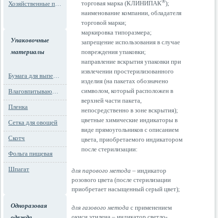
®
торговая марка (КЛИНИПАК
);
Хозяйственные пакеты
наименование компании, обладателя
торговой марки;
маркировка типоразмера;
Упаковочные
запрещение использования в случае
повреждения упаковки;
материалы
направление вскрытия упаковки при
извлечении простерилизованного
Бумага для выпечки
изделия (на пакетах обозначено
символом, который расположен в
Влаговпитывающие вкладыши
верхней части пакета,
Пленка
непосредственно в зоне вскрытия);
цветные химические индикаторы в
Сетка для овощей
виде прямоугольников с описанием
Скотч
цвета, приобретаемого индикатором
после стерилизации:
Фольга пищевая
Шпагат
для парового метода
– индикатор
розового цвета (после стерилизации
приобретает насыщенный серый цвет);
Одноразовая
для газового метода
с применением
окиси этилена – индикатор светло-
одежда