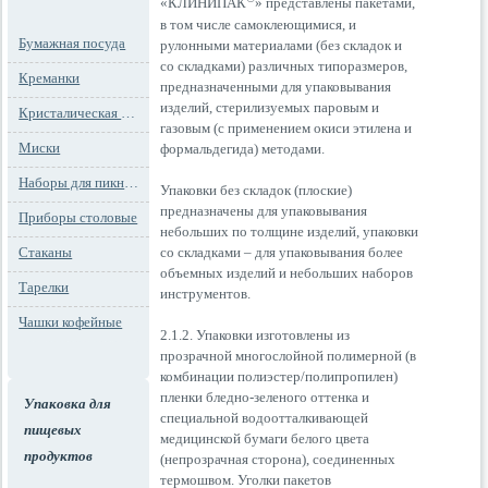
«КЛИНИПАК
» представлены пакетами,
в том числе самоклеющимися, и
Бумажная посуда
рулонными материалами (без складок и
со складками) различных типоразмеров,
Креманки
предназначенными для упаковывания
изделий, стерилизуемых паровым и
Кристалическая посуда
газовым (с применением окиси этилена и
Миски
формальдегида) методами.
Наборы для пикника
Упаковки без складок (плоские)
предназначены для упаковывания
Приборы столовые
небольших по толщине изделий, упаковки
со складками – для упаковывания более
Стаканы
объемных изделий и небольших наборов
Тарелки
инструментов.
Чашки кофейные
2.1.2. Упаковки изготовлены из
прозрачной многослойной полимерной (в
комбинации полиэстер/полипропилен)
пленки бледно-зеленого оттенка и
Упаковка для
специальной водоотталкивающей
пищевых
медицинской бумаги белого цвета
продуктов
(непрозрачная сторона), соединенных
термошвом. Уголки пакетов