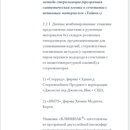
метода стерилизации (прозрачная
синтетическая пленка в сочетании с
нетканым материалом «Тайвек»)
2.2.1. Данные комбинированные упаковки
представлены пакетами и рулонным
материалом без складок различных
типоразмеров, предназначенными для
упаковывания изделий, стерилизуемых
плазменным методом (с применением
паров перекиси водорода в сочетании с
ее низкотемпературной плазмой) в
стерилизаторах:
1) «Стеррад», фирмы «Эдвансд
Стерилизейшен Продактс» корпорации
«Джонсон энд Джонсон, Инк.» США;
2) «HMTS», фирмы Хюман Медитек,
Корея;
®
Упаковки «КЛИНИПАК
» изготовлены
из прозрачной двухслойной (полиэфир/
полиэтилен) пленки (прозрачная сторона)