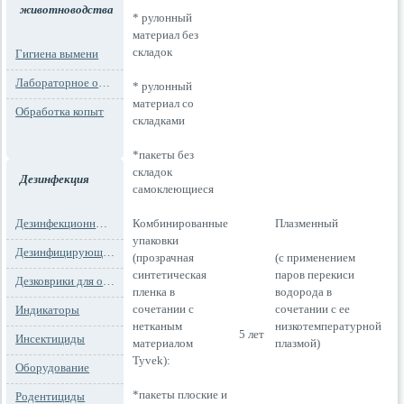
животноводства
* рулонный
материал без
складок
Гигиена вымени
Лабораторное оборудование
* рулонный
материал со
Обработка копыт
складками
*пакеты без
складок
Дезинфекция
самоклеющиеся
Дезинфекционные маты
Комбинированные
Плазменный
упаковки
Дезинфицирующие средства
(прозрачная
(с применением
синтетическая
паров перекиси
Дезковрики для обуви
пленка в
водорода в
сочетании с
сочетании с ее
Индикаторы
нетканым
низкотемпературной
5 лет
Инсектициды
материалом
плазмой)
Tyvek):
Оборудование
*пакеты плоские и
Родентициды