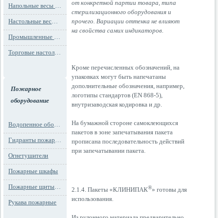
от конкретной партии товара, типа
Напольные весы MAX до 1000 кг (до 1 т)
стерилизационного оборудования и
прочего. Вариации оттенка не влияют
Настольные весы для фасовки MAX до 30 кг
на свойства самих индикаторов.
Промышленные весы (до 100 тонн)
Торговые настольные весы MAX до 30 кг
Кроме перечисленных обозначений, на
упаковках могут быть напечатаны
дополнительные обозначения, например,
Пожарное
логотипы стандартов (EN 868-5),
оборудование
внутризаводская кодировка и др.
На бумажной стороне самоклеющихся
Водопенное оборудование
пакетов в зоне запечатывания пакета
Гидранты пожарные и подставки
прописана последовательность действий
при запечатывании пакета.
Огнетушители
Пожарные шкафы
Пожарные щиты и стенды
®
2.1.4. Пакеты «КЛИНИПАК
» готовы для
использования.
Рукава пожарные
Из рулонного материала предварительно