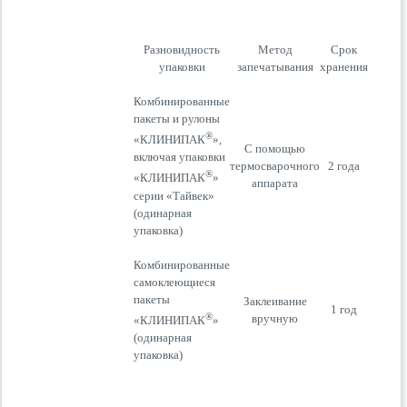
Разновидность
Метод
Срок
упаковки
запечатывания
хранения
Комбинированные
пакеты и рулоны
®
«КЛИНИПАК
»,
С помощью
включая упаковки
термосварочного
2 года
®
«КЛИНИПАК
»
аппарата
серии «Тайвек»
(одинарная
упаковка)
Комбинированные
самоклеющиеся
пакеты
Заклеивание
1 год
®
вручную
«КЛИНИПАК
»
(одинарная
упаковка)