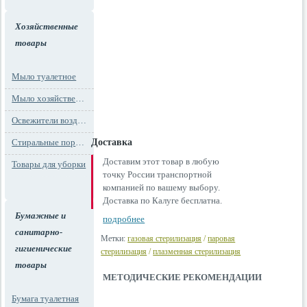
Хозяйственные
товары
Мыло туалетное
Мыло хозяйственное
Освежители воздуха
Стиральные порошки
Доставка
Доставим этот товар в любую
Товары для уборки
точку России транспортной
компанией по вашему выбору.
Доставка по Калуге бесплатна.
Бумажные и
подробнее
санитарно-
Метки:
газовая стерилизация
/
паровая
гигиенические
стерилизация
/
плазменная стерилизация
товары
МЕТОДИЧЕСКИЕ РЕКОМЕНДАЦИИ
Бумага туалетная