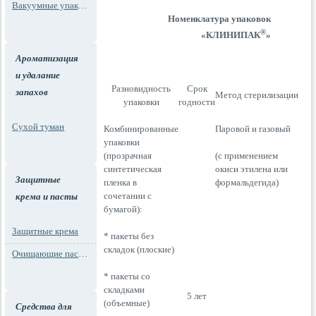
Вакуумные упаковки
Номенклатура упаковок
®
«КЛИНИПАК
»
Ароматизация
и удалание
Разновидность
Срок
запахов
Метод стерилизации
упаковки
годности
Сухой туман
Комбинированные
Паровой и газовый
упаковки
(прозрачная
(с применением
синтетическая
окиси этилена или
Защитные
пленка в
формальдегида)
сочетании с
крема и пасты
бумагой):
Защитные крема
* пакеты без
складок (плоские)
Очищающие пасты для рук
* пакеты со
складками
5 лет
(объемные)
Средства для