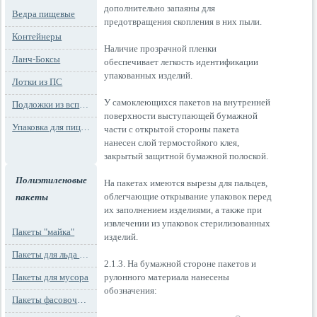
дополнительно запаяны для
Ведра пищевые
предотвращения скопления в них пыли.
Контейнеры
Наличие прозрачной пленки
Ланч-Боксы
обеспечивает легкость идентификации
упакованных изделий.
Лотки из ПС
У самоклеющихся пакетов на внутренней
Подложки из вспененного ПС
поверхности выступающей бумажной
Упаковка для пиццы
части с открытой стороны пакета
нанесен слой термостойкого клея,
закрытый защитной бумажной полоской.
Полиэтиленовые
На пакетах имеются вырезы для пальцев,
облегчающие открывание упаковок перед
пакеты
их заполнением изделиями, а также при
извлечении из упаковок стерилизованных
Пакеты "майка"
изделий.
Пакеты для льда и заморозки
2.1.3. На бумажной стороне пакетов и
рулонного материала нанесены
Пакеты для мусора
обозначения:
Пакеты фасовочные