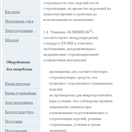
стерильности этих изделий после
стерилизации, во время последующей их
Кислоты
транспортировки и хранения до
использования по назначению.
Материалы для водоподготовки
Хлорсодержащие препараты
®
1.4. Упаковки «КЛИНИПАК
»
соответствуют международному
Щелочи
стандарту EN 868 и отвечают
требованиям, предъявляемым к
медицинским стерилизационным
упаковочным материалам:
Оборудование
для пищеблока
проницаемы для соответствующих
стерилизующих средств, что
позволяет стерилизовать упакованные
Ванна моечная
изделия;
Ванна рукомойник
не проницаемы для микроорганизмов
(при условии, что соблюдены правила
Зонт вентиляционный
закрывания упаковок при
Колода разрубочная
упаковывании подготавливаемых к
стерилизации изделий, режимы
Подставка
стерилизации, условия и сроки
хранения);
Подтоварник