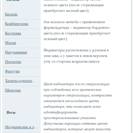
зеленого цвета (после стерилизации
приобретает желтый цвет);
Бахилы
для газового метода
с применением
Комбинезоны
формальдегида – индикатор бордового
цвета (после стерилизации приобретает
Костюмы
зеленый цвет).
Маски
Индикаторы расположены у рулонов в
Нарукавники
зоне шва, а у пакетов в левом верхнем
углу со стороны вскрытия пакета.
Перчатки
Фартуки
Халаты одноразовые
Цвет индикатора после стерилизации
при соблюдении всех критических
Шапочки
параметров стерилизации, контрастно
отличается от исходного цвета
индикатора, что позволяет легко
идентифицировать
Весы
простерилизованные упаковки.
Допустимы вариации оттенка цвета
Медицинские и лабораторные весы
индикаторов, которые могут зависеть