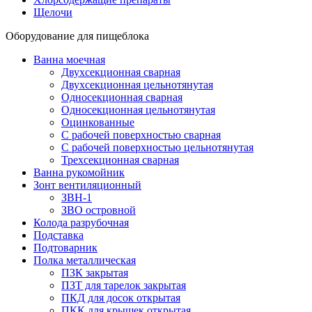
Щелочи
Оборудование для пищеблока
Ванна моечная
Двухсекционная сварная
Двухсекционная цельнотянутая
Односекционная сварная
Односекционная цельнотянутая
Оцинкованные
С рабочей поверхностью сварная
С рабочей поверхностью цельнотянутая
Трехсекционная сварная
Ванна рукомойник
Зонт вентиляционный
ЗВН-1
ЗВО островной
Колода разрубочная
Подставка
Подтоварник
Полка металлическая
ПЗК закрытая
ПЗТ для тарелок закрытая
ПКД для досок открытая
ПКК для крышек открытая