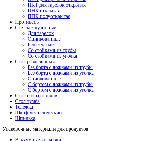
ПКТ для тарелок открытая
ПНК открытая
ППК полуоткрытая
Противень
Стеллаж кухонный
Для тарелок
Оцинкованные
Решетчатые
Со стойками из трубы
Со стойками из уголка
Стол разделочный
Без борта с ножками из трубы
Без борта с ножками из уголка
Оцинкованные
С бортом с ножками из трубы
С бортом с ножками из уголка
Стол сбора отходов
Стол тумба
Тележка
Шкаф металлический
Шпилька
Упаковочные материалы для продуктов
Вакуумные упаковки