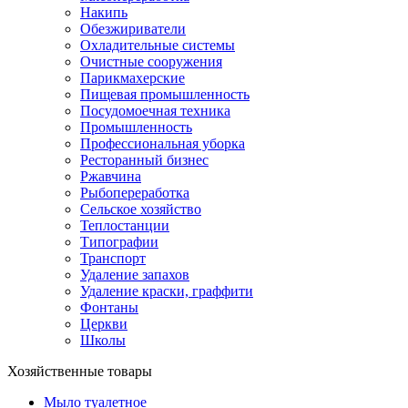
Накипь
Обезжириватели
Охладительные системы
Очистные сооружения
Парикмахерские
Пищевая промышленность
Посудомоечная техника
Промышленность
Профессиональная уборка
Ресторанный бизнес
Ржавчина
Рыбопереработка
Сельское хозяйство
Теплостанции
Типографии
Транспорт
Удаление запахов
Удаление краски, граффити
Фонтаны
Церкви
Школы
Хозяйственные товары
Мыло туалетное