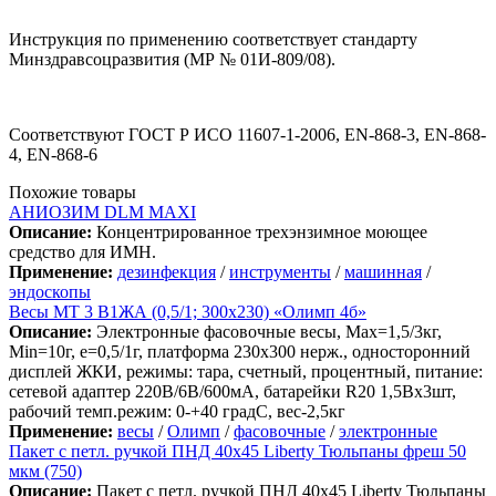
Инструкция по применению соответствует стандарту
Минздравсоцразвития (МР № 01И-809/08).
Соответствуют ГОСТ Р ИСО 11607-1-2006, EN-868-3, EN-868-
4, EN-868-6
Похожие товары
АНИОЗИМ DLM MAXI
Описание:
Концентрированное трехэнзимное моющее
средство для ИМН.
Применение:
дезинфекция
/
инструменты
/
машинная
/
эндоскопы
Весы МТ 3 В1ЖА (0,5/1; 300х230) «Олимп 4б»
Описание:
Электронные фасовочные весы, Max=1,5/3кг,
Min=10г, e=0,5/1г, платформа 230х300 нерж., односторонний
дисплей ЖКИ, режимы: тара, счетный, процентный, питание:
сетевой адаптер 220В/6В/600мА, батарейки R20 1,5Вх3шт,
рабочий темп.режим: 0-+40 градС, вес-2,5кг
Применение:
весы
/
Олимп
/
фасовочные
/
электронные
Пакет с петл. ручкой ПНД 40х45 Liberty Тюльпаны фреш 50
мкм (750)
Описание:
Пакет с петл. ручкой ПНД 40х45 Liberty Тюльпаны