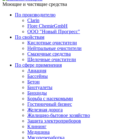
Моющие и чистящие средства
По производителю
Clarin
Flore ChemieGmbH
ООО "Новый Прогресс"
По свойствам
Кислотные очистители
Нейтральные очистители
Смазочные средства
Щелочные очистители
По сфере применения
Авиация
Бассейны
Бетон
Биотуалеты
Биоциды
Борьба с насекомыми
Гостиничный бизнес
Железная дорога
Жилищно-бытовое хозяйство
Защита электроприборов
Клининг
Медицина
Мясопереработка