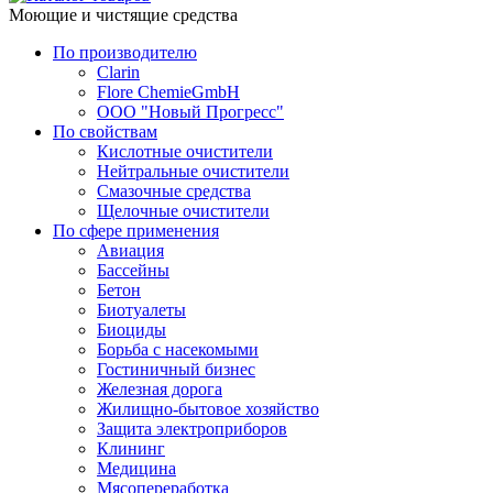
Моющие и чистящие средства
По производителю
Clarin
Flore ChemieGmbH
ООО "Новый Прогресс"
По свойствам
Кислотные очистители
Нейтральные очистители
Смазочные средства
Щелочные очистители
По сфере применения
Авиация
Бассейны
Бетон
Биотуалеты
Биоциды
Борьба с насекомыми
Гостиничный бизнес
Железная дорога
Жилищно-бытовое хозяйство
Защита электроприборов
Клининг
Медицина
Мясопереработка