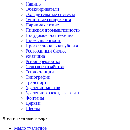
Накипь
Обезжириватели
Охладительные системы
Очистные сооружения
Парикмахерские
Пищевая промышленность
Посудомоечная техника
Промышленность
Профессиональная уборка
Ресторанный бизнес
Ржавчина
Рыбопереработка
Сельское хозяйство
Теплостанции
Типографии
Транспорт
Удаление запахов
Удаление краски, граффити
Фонтаны
Церкви
Школы
Хозяйственные товары
Мыло туалетное