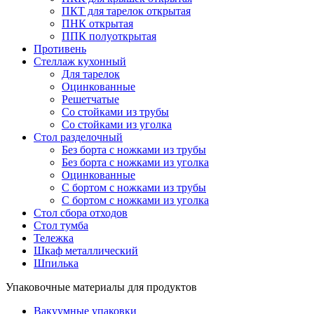
ПКТ для тарелок открытая
ПНК открытая
ППК полуоткрытая
Противень
Стеллаж кухонный
Для тарелок
Оцинкованные
Решетчатые
Со стойками из трубы
Со стойками из уголка
Стол разделочный
Без борта с ножками из трубы
Без борта с ножками из уголка
Оцинкованные
С бортом с ножками из трубы
С бортом с ножками из уголка
Стол сбора отходов
Стол тумба
Тележка
Шкаф металлический
Шпилька
Упаковочные материалы для продуктов
Вакуумные упаковки