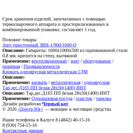
Срок хранения изделий, запечатанных с помощью
термосварочного аппарата и простерилизованных в
комбинированной упаковке, составляет 1 год.
Похожие товары
Зонт пристенный ЗВН-1/900/1600-О
Описание:
Габариты: 1600х1000х500 из оцинкованной стали
0,8 мм, крепится на стену, вытяжной
Применение:
вентиляционный
/
зонт
/
оборудование
/
пищевая
/
Промышленность
Кровать одноярусная металлическая 1ДМ
Описание:
Применение:
кровать
/
металлическая
/
одноярусная
Тар.дес.Д165 ПП белая 28х50(1400) ИНТ
Описание:
Тар.дес.Д165 ПП белая 28х50(1400) ИНТ
Применение:
Одноразовая посуда
/
пластик
/
тарелка
Дизайн разработан
Черный кот
© 2026
«Центр Юг»
— моющие и чистящие средства
Наши телефоны в Калуге
8 (4842) 40-15-16
8 (930) 754-15-16
Контактные данные