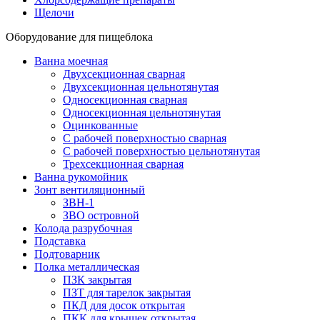
Щелочи
Оборудование для пищеблока
Ванна моечная
Двухсекционная сварная
Двухсекционная цельнотянутая
Односекционная сварная
Односекционная цельнотянутая
Оцинкованные
С рабочей поверхностью сварная
С рабочей поверхностью цельнотянутая
Трехсекционная сварная
Ванна рукомойник
Зонт вентиляционный
ЗВН-1
ЗВО островной
Колода разрубочная
Подставка
Подтоварник
Полка металлическая
ПЗК закрытая
ПЗТ для тарелок закрытая
ПКД для досок открытая
ПКК для крышек открытая