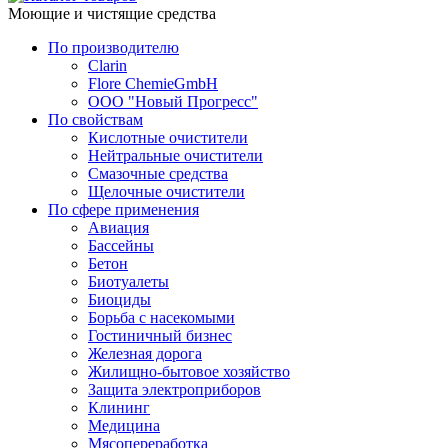
Моющие и чистящие средства
По производителю
Clarin
Flore ChemieGmbH
ООО "Новый Прогресс"
По свойствам
Кислотные очистители
Нейтральные очистители
Смазочные средства
Щелочные очистители
По сфере применения
Авиация
Бассейны
Бетон
Биотуалеты
Биоциды
Борьба с насекомыми
Гостиничный бизнес
Железная дорога
Жилищно-бытовое хозяйство
Защита электроприборов
Клининг
Медицина
Мясопереработка