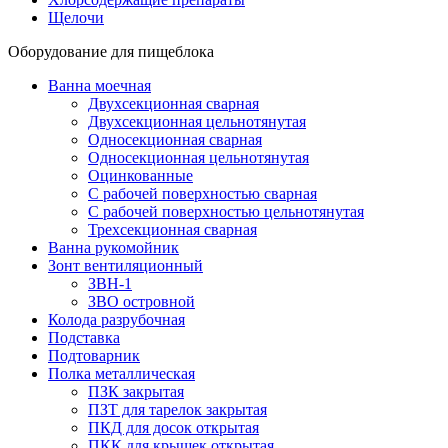
Щелочи
Оборудование для пищеблока
Ванна моечная
Двухсекционная сварная
Двухсекционная цельнотянутая
Односекционная сварная
Односекционная цельнотянутая
Оцинкованные
С рабочей поверхностью сварная
С рабочей поверхностью цельнотянутая
Трехсекционная сварная
Ванна рукомойник
Зонт вентиляционный
ЗВН-1
ЗВО островной
Колода разрубочная
Подставка
Подтоварник
Полка металлическая
ПЗК закрытая
ПЗТ для тарелок закрытая
ПКД для досок открытая
ПКК для крышек открытая