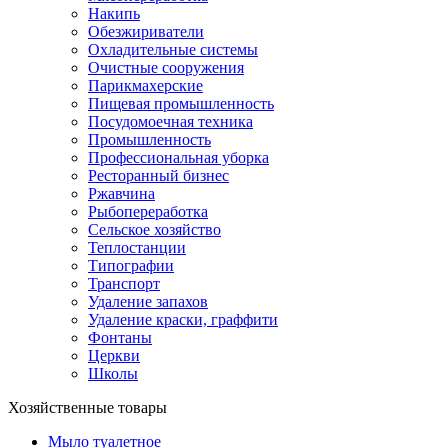
Накипь
Обезжириватели
Охладительные системы
Очистные сооружения
Парикмахерские
Пищевая промышленность
Посудомоечная техника
Промышленность
Профессиональная уборка
Ресторанный бизнес
Ржавчина
Рыбопереработка
Сельское хозяйство
Теплостанции
Типографии
Транспорт
Удаление запахов
Удаление краски, граффити
Фонтаны
Церкви
Школы
Хозяйственные товары
Мыло туалетное