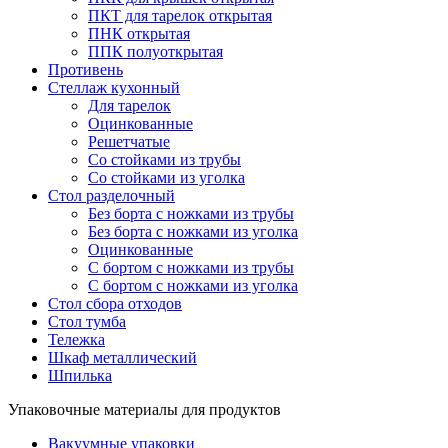
ПКТ для тарелок открытая
ПНК открытая
ППК полуоткрытая
Противень
Стеллаж кухонный
Для тарелок
Оцинкованные
Решетчатые
Со стойками из трубы
Со стойками из уголка
Стол разделочный
Без борта с ножками из трубы
Без борта с ножками из уголка
Оцинкованные
С бортом с ножками из трубы
С бортом с ножками из уголка
Стол сбора отходов
Стол тумба
Тележка
Шкаф металлический
Шпилька
Упаковочные материалы для продуктов
Вакуумные упаковки