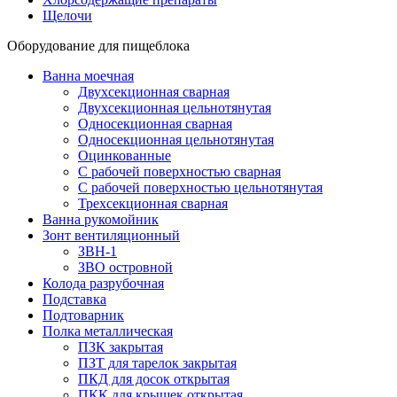
Щелочи
Оборудование для пищеблока
Ванна моечная
Двухсекционная сварная
Двухсекционная цельнотянутая
Односекционная сварная
Односекционная цельнотянутая
Оцинкованные
С рабочей поверхностью сварная
С рабочей поверхностью цельнотянутая
Трехсекционная сварная
Ванна рукомойник
Зонт вентиляционный
ЗВН-1
ЗВО островной
Колода разрубочная
Подставка
Подтоварник
Полка металлическая
ПЗК закрытая
ПЗТ для тарелок закрытая
ПКД для досок открытая
ПКК для крышек открытая