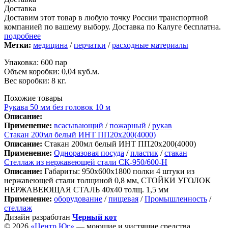
Доставка
Доставим этот товар в любую точку России транспортной
компанией по вашему выбору. Доставка по Калуге бесплатна.
подробнее
Метки:
медицина
/
перчатки
/
расходные материалы
Упаковка: 600 пар
Объем коробки: 0,04 куб.м.
Вес коробки: 8 кг.
Похожие товары
Рукава 50 мм без головок 10 м
Описание:
Применение:
всасывающий
/
пожарный
/
рукав
Стакан 200мл белый ИНТ ПП20х200(4000)
Описание:
Стакан 200мл белый ИНТ ПП20х200(4000)
Применение:
Одноразовая посуда
/
пластик
/
стакан
Стеллаж из нержавеющей стали СК-950/600-Н
Описание:
Габариты: 950х600х1800 полки 4 штуки из
нержавеющей стали толщиной 0,8 мм, СТОЙКИ УГОЛОК
НЕРЖАВЕЮЩАЯ СТАЛЬ 40х40 толщ. 1,5 мм
Применение:
оборудование
/
пищевая
/
Промышленность
/
стеллаж
Дизайн разработан
Черный кот
© 2026
«Центр Юг»
— моющие и чистящие средства