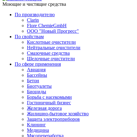
Моющие и чистящие средства
По производителю
Clarin
Flore ChemieGmbH
ООО "Новый Прогресс"
По свойствам
Кислотные очистители
Нейтральные очистители
Смазочные средства
Щелочные очистители
По сфере применения
Авиация
Бассейны
Бетон
Биотуалеты
Биоциды
Борьба с насекомыми
Гостиничный бизнес
Железная дорога
Жилищно-бытовое хозяйство
Защита электроприборов
Клининг
Медицина
Мясопереработка