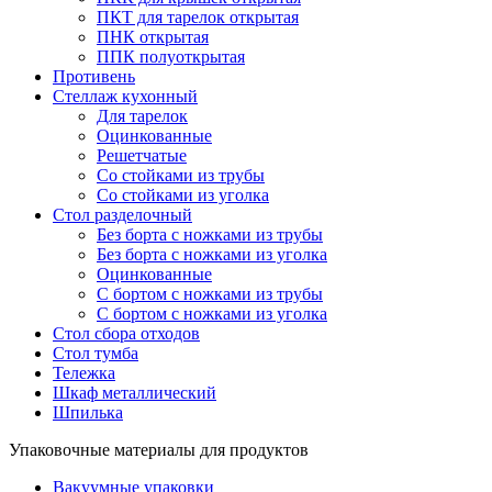
ПКТ для тарелок открытая
ПНК открытая
ППК полуоткрытая
Противень
Стеллаж кухонный
Для тарелок
Оцинкованные
Решетчатые
Со стойками из трубы
Со стойками из уголка
Стол разделочный
Без борта с ножками из трубы
Без борта с ножками из уголка
Оцинкованные
С бортом с ножками из трубы
С бортом с ножками из уголка
Стол сбора отходов
Стол тумба
Тележка
Шкаф металлический
Шпилька
Упаковочные материалы для продуктов
Вакуумные упаковки