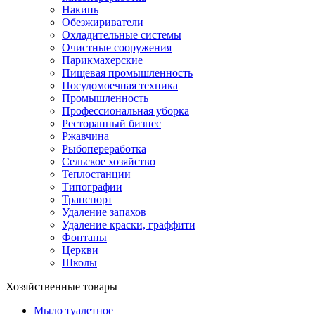
Накипь
Обезжириватели
Охладительные системы
Очистные сооружения
Парикмахерские
Пищевая промышленность
Посудомоечная техника
Промышленность
Профессиональная уборка
Ресторанный бизнес
Ржавчина
Рыбопереработка
Сельское хозяйство
Теплостанции
Типографии
Транспорт
Удаление запахов
Удаление краски, граффити
Фонтаны
Церкви
Школы
Хозяйственные товары
Мыло туалетное