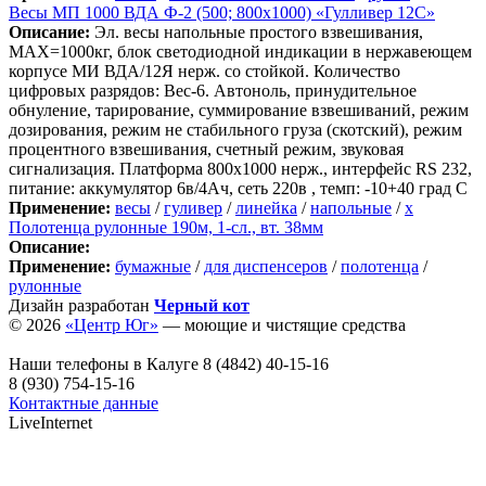
Весы МП 1000 ВДА Ф-2 (500; 800х1000) «Гулливер 12С»
Описание:
Эл. весы напольные простого взвешивания,
МАХ=1000кг, блок светодиодной индикации в нержавеющем
корпусе МИ ВДА/12Я нерж. со стойкой. Количество
цифровых разрядов: Вес-6. Автоноль, принудительное
обнуление, тарирование, суммирование взвешиваний, режим
дозирования, режим не стабильного груза (скотский), режим
процентного взвешивания, счетный режим, звуковая
сигнализация. Платформа 800х1000 нерж., интерфейс RS 232,
питание: аккумулятор 6в/4Ач, сеть 220в , темп: -10+40 град С
Применение:
весы
/
гуливер
/
линейка
/
напольные
/
х
Полотенца рулонные 190м, 1-сл., вт. 38мм
Описание:
Применение:
бумажные
/
для диспенсеров
/
полотенца
/
рулонные
Дизайн разработан
Черный кот
© 2026
«Центр Юг»
— моющие и чистящие средства
Наши телефоны в Калуге
8 (4842) 40-15-16
8 (930) 754-15-16
Контактные данные
LiveInternet