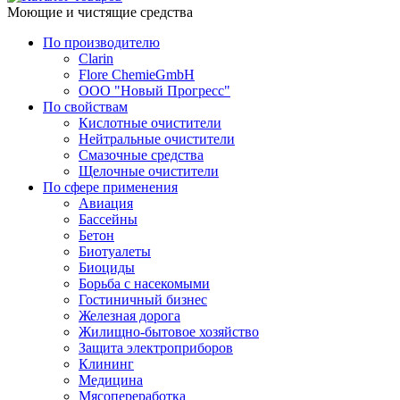
Моющие и чистящие средства
По производителю
Clarin
Flore ChemieGmbH
ООО "Новый Прогресс"
По свойствам
Кислотные очистители
Нейтральные очистители
Смазочные средства
Щелочные очистители
По сфере применения
Авиация
Бассейны
Бетон
Биотуалеты
Биоциды
Борьба с насекомыми
Гостиничный бизнес
Железная дорога
Жилищно-бытовое хозяйство
Защита электроприборов
Клининг
Медицина
Мясопереработка