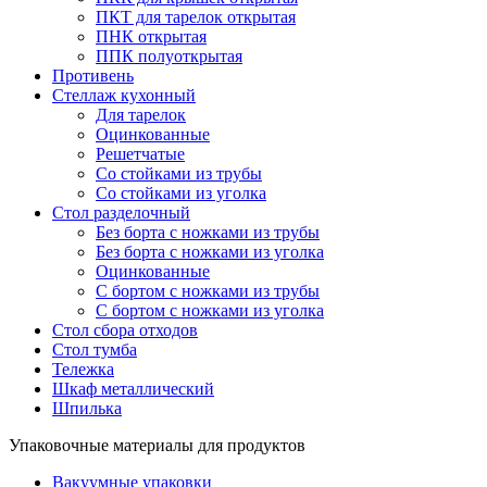
ПКТ для тарелок открытая
ПНК открытая
ППК полуоткрытая
Противень
Стеллаж кухонный
Для тарелок
Оцинкованные
Решетчатые
Со стойками из трубы
Со стойками из уголка
Стол разделочный
Без борта с ножками из трубы
Без борта с ножками из уголка
Оцинкованные
С бортом с ножками из трубы
С бортом с ножками из уголка
Стол сбора отходов
Стол тумба
Тележка
Шкаф металлический
Шпилька
Упаковочные материалы для продуктов
Вакуумные упаковки