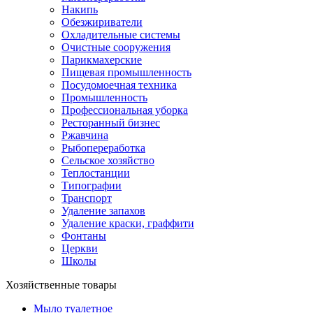
Накипь
Обезжириватели
Охладительные системы
Очистные сооружения
Парикмахерские
Пищевая промышленность
Посудомоечная техника
Промышленность
Профессиональная уборка
Ресторанный бизнес
Ржавчина
Рыбопереработка
Сельское хозяйство
Теплостанции
Типографии
Транспорт
Удаление запахов
Удаление краски, граффити
Фонтаны
Церкви
Школы
Хозяйственные товары
Мыло туалетное