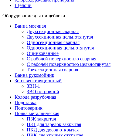
Щелочи
Оборудование для пищеблока
Ванна моечная
Двухсекционная сварная
Двухсекционная цельнотянутая
Односекционная сварная
Односекционная цельнотянутая
Оцинкованные
С рабочей поверхностью сварная
С рабочей поверхностью цельнотянутая
Трехсекционная сварная
Ванна рукомойник
Зонт вентиляционный
ЗВН-1
ЗВО островной
Колода разрубочная
Подставка
Подтоварник
Полка металлическая
ПЗК закрытая
ПЗТ для тарелок закрытая
ПКД для досок открытая
ПКК для крышек открытая