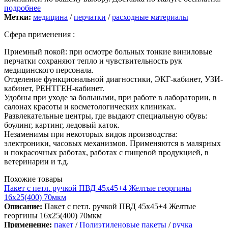
подробнее
Метки:
медицина
/
перчатки
/
расходные материалы
Сфера применения :
Приемный покой: при осмотре больных тонкие виниловые
перчатки сохраняют тепло и чувствительность рук
медицинского персонала.
Отделение функциональной диагностики, ЭКГ-кабинет, УЗИ-
кабинет, РЕНТГЕН-кабинет.
Удобны при уходе за больными, при работе в лаборатории, в
салонах красоты и косметологических клиниках.
Развлекательные центры, где выдают специальную обувь:
боулинг, картинг, ледовый каток.
Незаменимы при некоторых видов производства:
электроники, часовых механизмов. Применяются в малярных
и покрасочных работах, работах с пищевой продукцией, в
ветеринарии и т.д.
Похожие товары
Пакет с петл. ручкой ПВД 45х45+4 Желтые георгины
16х25(400) 70мкм
Описание:
Пакет с петл. ручкой ПВД 45х45+4 Желтые
георгины 16х25(400) 70мкм
Применение:
пакет
/
Полиэтиленовые пакеты
/
ручка