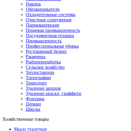
Накипь
Обезжириватели
Охладительные системы
Очистные сооружения
Парикмахерские
Пищевая промышленность
Посудомоечная техника
Промышленность
Профессиональная уборка
Ресторанный бизнес
Ржавчина
Рыбопереработка
Сельское хозяйство
Теплостанции
Типографии
Транспорт
Удаление запахов
Удаление краски, граффити
Фонтаны
Церкви
Школы
Хозяйственные товары
Мыло туалетное