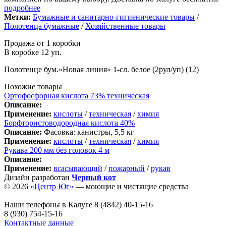
подробнее
Метки:
Бумажные и санитарно-гигиенические товары
/
Полотенца бумажные
/
Хозяйственные товары
Продажа от 1 коробки
В коробке 12 уп.
Полотенце бум.»Новая линия» 1-сл. белое (2рул/уп) (12)
Похожие товары
Ортофосфорная кислота 73% техническая
Описание:
Применение:
кислоты
/
техническая
/
химия
Борфтористоводородная кислота 40%
Описание:
Фасовка: канистры, 5,5 кг
Применение:
кислоты
/
техническая
/
химия
Рукава 200 мм без головок 4 м
Описание:
Применение:
всасывающий
/
пожарный
/
рукав
Дизайн разработан
Черный кот
© 2026
«Центр Юг»
— моющие и чистящие средства
Наши телефоны в Калуге
8 (4842) 40-15-16
8 (930) 754-15-16
Контактные данные