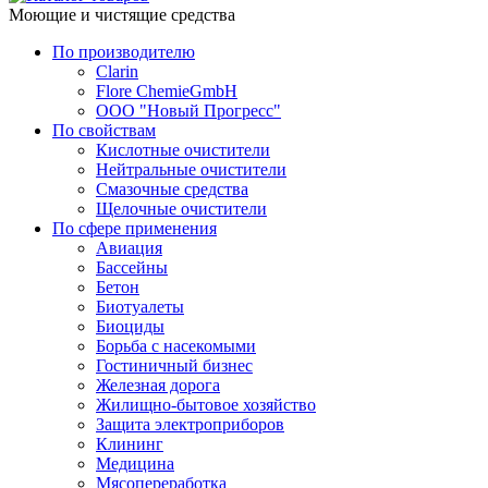
Моющие и чистящие средства
По производителю
Clarin
Flore ChemieGmbH
ООО "Новый Прогресс"
По свойствам
Кислотные очистители
Нейтральные очистители
Смазочные средства
Щелочные очистители
По сфере применения
Авиация
Бассейны
Бетон
Биотуалеты
Биоциды
Борьба с насекомыми
Гостиничный бизнес
Железная дорога
Жилищно-бытовое хозяйство
Защита электроприборов
Клининг
Медицина
Мясопереработка