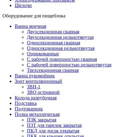
Щелочи
Оборудование для пищеблока
Ванна моечная
Двухсекционная сварная
Двухсекционная цельнотянутая
Односекционная сварная
Односекционная цельнотянутая
Оцинкованные
С рабочей поверхностью сварная
С рабочей поверхностью цельнотянутая
Трехсекционная сварная
Ванна рукомойник
Зонт вентиляционный
ЗВН-1
ЗВО островной
Колода разрубочная
Подставка
Подтоварник
Полка металлическая
ПЗК закрытая
ПЗТ для тарелок закрытая
ПКД для досок открытая
ПКК для крышек открытая