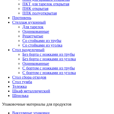
ПКТ для тарелок открытая
ПНК открытая
ППК полуоткрытая
Противень
Стеллаж кухонный
Для тарелок
Оцинкованные
Решетчатые
Со стойками из трубы
Со стойками из уголка
Стол разделочный
Без борта с ножками из трубы
Без борта с ножками из уголка
Оцинкованные
С бортом с ножками из трубы
С бортом с ножками из уголка
Стол сбора отходов
Стол тумба
Тележка
Шкаф металлический
Шпилька
Упаковочные материалы для продуктов
Вакуумные упаковки