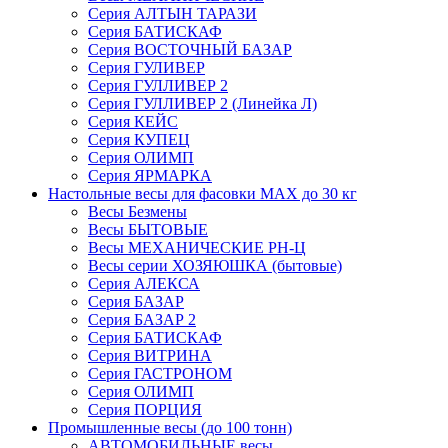
Серия АЛТЫН ТАРАЗИ
Серия БАТИСКАФ
Серия ВОСТОЧНЫЙ БАЗАР
Серия ГУЛИВЕР
Серия ГУЛЛИВЕР 2
Серия ГУЛЛИВЕР 2 (Линейка Л)
Серия КЕЙС
Серия КУПЕЦ
Серия ОЛИМП
Серия ЯРМАРКА
Настольные весы для фасовки MAX до 30 кг
Весы Безмены
Весы БЫТОВЫЕ
Весы МЕХАНИЧЕСКИЕ РН-Ц
Весы серии ХОЗЯЮШКА (бытовые)
Серия АЛЕКСА
Серия БАЗАР
Серия БАЗАР 2
Серия БАТИСКАФ
Серия ВИТРИНА
Серия ГАСТРОНОМ
Серия ОЛИМП
Серия ПОРЦИЯ
Промышленные весы (до 100 тонн)
АВТОМОБИЛЬНЫЕ весы