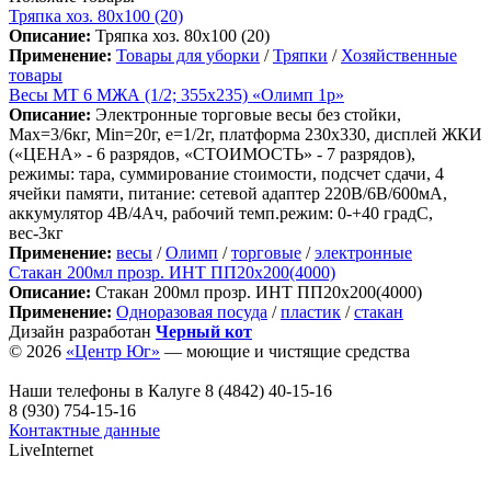
Тряпка хоз. 80х100 (20)
Описание:
Тряпка хоз. 80х100 (20)
Применение:
Товары для уборки
/
Тряпки
/
Хозяйственные
товары
Весы МТ 6 МЖА (1/2; 355х235) «Олимп 1р»
Описание:
Электронные торговые весы без стойки,
Max=3/6кг, Min=20г, e=1/2г, платформа 230х330, дисплей ЖКИ
(«ЦЕНА» - 6 разрядов, «СТОИМОСТЬ» - 7 разрядов),
режимы: тара, суммирование стоимости, подсчет сдачи, 4
ячейки памяти, питание: сетевой адаптер 220В/6В/600мА,
аккумулятор 4В/4Ач, рабочий темп.режим: 0-+40 градС,
вес-3кг
Применение:
весы
/
Олимп
/
торговые
/
электронные
Стакан 200мл прозр. ИНТ ПП20х200(4000)
Описание:
Стакан 200мл прозр. ИНТ ПП20х200(4000)
Применение:
Одноразовая посуда
/
пластик
/
стакан
Дизайн разработан
Черный кот
© 2026
«Центр Юг»
— моющие и чистящие средства
Наши телефоны в Калуге
8 (4842) 40-15-16
8 (930) 754-15-16
Контактные данные
LiveInternet