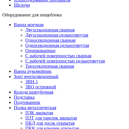
Щелочи
Оборудование для пищеблока
Ванна моечная
Двухсекционная сварная
Двухсекционная цельнотянутая
Односекционная сварная
Односекционная цельнотянутая
Оцинкованные
С рабочей поверхностью сварная
С рабочей поверхностью цельнотянутая
Трехсекционная сварная
Ванна рукомойник
Зонт вентиляционный
ЗВН-1
ЗВО островной
Колода разрубочная
Подставка
Подтоварник
Полка металлическая
ПЗК закрытая
ПЗТ для тарелок закрытая
ПКД для досок открытая
ПКК для крышек открытая