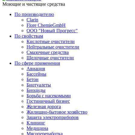
Моющие и чистящие средства
По производителю
Clarin
Flore ChemieGmbH
ООО "Новый Прогресс"
По свойствам
Кислотные очистители
Нейтральные очистители
Смазочные средства
Щелочные очистители
По сфере применения
Авиация
Бассейны
Бетон
Биотуалеты
Биоциды
Борьба с насекомыми
Гостиничный бизнес
Железная дорога
Жилищно-бытовое хозяйство
Защита электроприборов
Клининг
Медицина
Мясопереработка