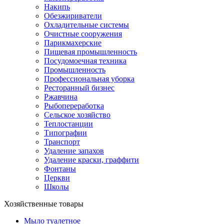
Накипь
Обезжириватели
Охладительные системы
Очистные сооружения
Парикмахерские
Пищевая промышленность
Посудомоечная техника
Промышленность
Профессиональная уборка
Ресторанный бизнес
Ржавчина
Рыбопереработка
Сельское хозяйство
Теплостанции
Типографии
Транспорт
Удаление запахов
Удаление краски, граффити
Фонтаны
Церкви
Школы
Хозяйственные товары
Мыло туалетное