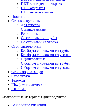
ПКТ для тарелок открытая
ПНК открытая
ППК полуоткрытая
Противень
Стеллаж кухонный
Для тарелок
Оцинкованные
Решетчатые
Со стойками из трубы
Со стойками из уголка
Стол разделочный
Без борта с ножками из трубы
Без борта с ножками из уголка
Оцинкованные
С бортом с ножками из трубы
С бортом с ножками из уголка
Стол сбора отходов
Стол тумба
Тележка
Шкаф металлический
Шпилька
Упаковочные материалы для продуктов
Вакуумные упаковки