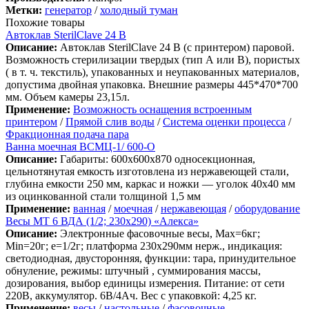
Метки:
генератор
/
холодный туман
Похожие товары
Автоклав SterilClave 24 B
Описание:
Автоклав SterilClave 24 B (с принтером) паровой.
Возможность стерилизации твердых (тип А или В), пористых
( в т. ч. текстиль), упакованных и неупакованных материалов,
допустима двойная упаковка. Внешние размеры 445*470*700
мм. Объем камеры 23,15л.
Применение:
Возможность оснащения встроенным
принтером
/
Прямой слив воды
/
Система оценки процесса
/
Фракционная подача пара
Ванна моечная ВСМЦ-1/ 600-О
Описание:
Габариты: 600х600х870 односекционная,
цельнотянутая емкость изготовлена из нержавеющей стали,
глубина емкости 250 мм, каркас и ножки — уголок 40х40 мм
из оцинкованной стали толщиной 1,5 мм
Применение:
ванная
/
моечная
/
нержавеющая
/
оборудование
Весы МТ 6 ВДА (1/2; 230х290) «Алекса»
Описание:
Электронные фасовочные весы, Max=6кг;
Min=20г; e=1/2г; платформа 230х290мм нерж., индикация:
светодиодная, двусторонняя, функции: тара, принудительное
обнуление, режимы: штучный , суммирования массы,
дозирования, выбор единицы измерения. Питание: от сети
220В, аккумулятор. 6В/4Ач. Вес с упаковкой: 4,25 кг.
Применение:
весы
/
настольные
/
фасовочные