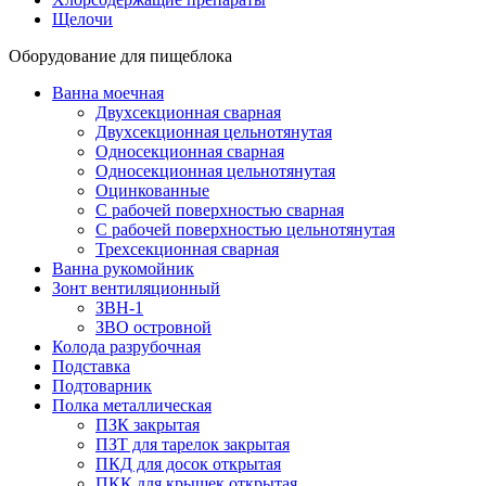
Щелочи
Оборудование для пищеблока
Ванна моечная
Двухсекционная сварная
Двухсекционная цельнотянутая
Односекционная сварная
Односекционная цельнотянутая
Оцинкованные
С рабочей поверхностью сварная
С рабочей поверхностью цельнотянутая
Трехсекционная сварная
Ванна рукомойник
Зонт вентиляционный
ЗВН-1
ЗВО островной
Колода разрубочная
Подставка
Подтоварник
Полка металлическая
ПЗК закрытая
ПЗТ для тарелок закрытая
ПКД для досок открытая
ПКК для крышек открытая