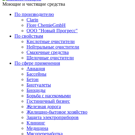
Моющие и чистящие средства
По производителю
Clarin
Flore ChemieGmbH
ООО "Новый Прогресс"
По свойствам
Кислотные очистители
Нейтральные очистители
Смазочные средства
Щелочные очистители
По сфере применения
Авиация
Бассейны
Бетон
Биотуалеты
Биоциды
Борьба с насекомыми
Гостиничный бизнес
Железная дорога
Жилищно-бытовое хозяйство
Защита электроприборов
Клининг
Медицина
Мясопереработка