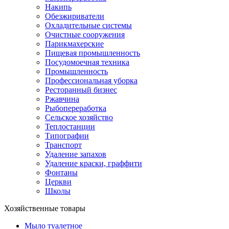
Накипь
Обезжириватели
Охладительные системы
Очистные сооружения
Парикмахерские
Пищевая промышленность
Посудомоечная техника
Промышленность
Профессиональная уборка
Ресторанный бизнес
Ржавчина
Рыбопереработка
Сельское хозяйство
Теплостанции
Типографии
Транспорт
Удаление запахов
Удаление краски, граффити
Фонтаны
Церкви
Школы
Хозяйственные товары
Мыло туалетное