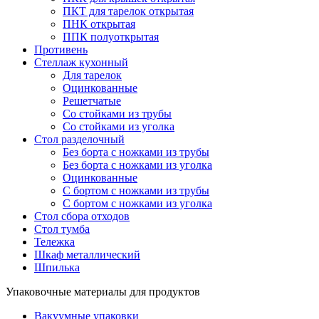
ПКТ для тарелок открытая
ПНК открытая
ППК полуоткрытая
Противень
Стеллаж кухонный
Для тарелок
Оцинкованные
Решетчатые
Со стойками из трубы
Со стойками из уголка
Стол разделочный
Без борта с ножками из трубы
Без борта с ножками из уголка
Оцинкованные
С бортом с ножками из трубы
С бортом с ножками из уголка
Стол сбора отходов
Стол тумба
Тележка
Шкаф металлический
Шпилька
Упаковочные материалы для продуктов
Вакуумные упаковки