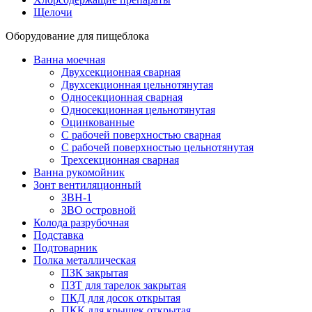
Щелочи
Оборудование для пищеблока
Ванна моечная
Двухсекционная сварная
Двухсекционная цельнотянутая
Односекционная сварная
Односекционная цельнотянутая
Оцинкованные
С рабочей поверхностью сварная
С рабочей поверхностью цельнотянутая
Трехсекционная сварная
Ванна рукомойник
Зонт вентиляционный
ЗВН-1
ЗВО островной
Колода разрубочная
Подставка
Подтоварник
Полка металлическая
ПЗК закрытая
ПЗТ для тарелок закрытая
ПКД для досок открытая
ПКК для крышек открытая