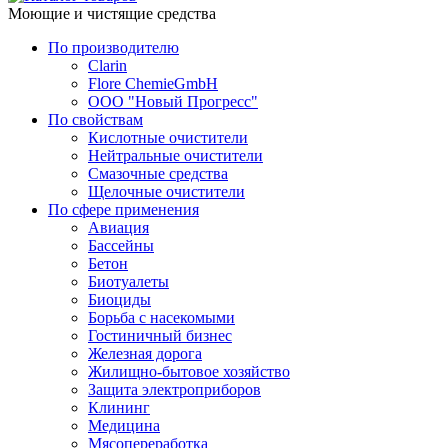
Моющие и чистящие средства
По производителю
Clarin
Flore ChemieGmbH
ООО "Новый Прогресс"
По свойствам
Кислотные очистители
Нейтральные очистители
Смазочные средства
Щелочные очистители
По сфере применения
Авиация
Бассейны
Бетон
Биотуалеты
Биоциды
Борьба с насекомыми
Гостиничный бизнес
Железная дорога
Жилищно-бытовое хозяйство
Защита электроприборов
Клининг
Медицина
Мясопереработка