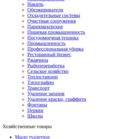
Накипь
Обезжириватели
Охладительные системы
Очистные сооружения
Парикмахерские
Пищевая промышленность
Посудомоечная техника
Промышленность
Профессиональная уборка
Ресторанный бизнес
Ржавчина
Рыбопереработка
Сельское хозяйство
Теплостанции
Типографии
Транспорт
Удаление запахов
Удаление краски, граффити
Фонтаны
Церкви
Школы
Хозяйственные товары
Мыло туалетное