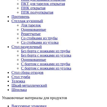
ПКТ для тарелок открытая
ПНК открытая
ППК полуоткрытая
Противень
Стеллаж кухонный
Для тарелок
Оцинкованные
Решетчатые
Со стойками из трубы
Со стойками из уголка
Стол разделочный
Без борта с ножками из трубы
Без борта с ножками из уголка
Оцинкованные
С бортом с ножками из трубы
С бортом с ножками из уголка
Стол сбора отходов
Стол тумба
Тележка
Шкаф металлический
Шпилька
Упаковочные материалы для продуктов
Вакуумные упаковки