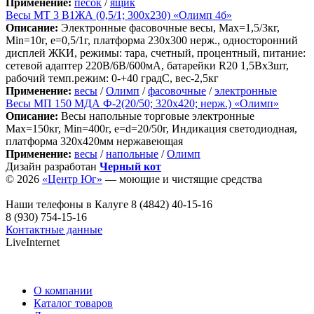
Применение:
песок
/
ящик
Весы МТ 3 В1ЖА (0,5/1; 300х230) «Олимп 4б»
Описание:
Электронные фасовочные весы, Max=1,5/3кг,
Min=10г, e=0,5/1г, платформа 230х300 нерж., односторонний
дисплей ЖКИ, режимы: тара, счетный, процентный, питание:
сетевой адаптер 220В/6В/600мА, батарейки R20 1,5Вх3шт,
рабочий темп.режим: 0-+40 градС, вес-2,5кг
Применение:
весы
/
Олимп
/
фасовочные
/
электронные
Весы МП 150 МДА Ф-2(20/50; 320х420; нерж.) «Олимп»
Описание:
Весы напольные торговые электронные
Max=150кг, Min=400г, e=d=20/50г, Индикация светодиодная,
платформа 320х420мм нержавеющая
Применение:
весы
/
напольные
/
Олимп
Дизайн разработан
Черный кот
© 2026
«Центр Юг»
— моющие и чистящие средства
Наши телефоны в Калуге
8 (4842) 40-15-16
8 (930) 754-15-16
Контактные данные
LiveInternet
О компании
Каталог товаров