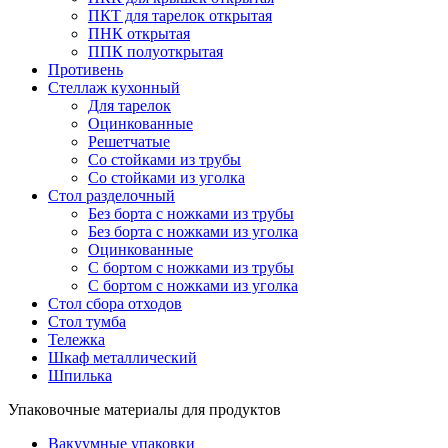
ПКТ для тарелок открытая
ПНК открытая
ППК полуоткрытая
Противень
Стеллаж кухонный
Для тарелок
Оцинкованные
Решетчатые
Со стойками из трубы
Со стойками из уголка
Стол разделочный
Без борта с ножками из трубы
Без борта с ножками из уголка
Оцинкованные
С бортом с ножками из трубы
С бортом с ножками из уголка
Стол сбора отходов
Стол тумба
Тележка
Шкаф металлический
Шпилька
Упаковочные материалы для продуктов
Вакуумные упаковки