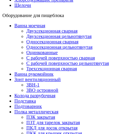
Щелочи
Оборудование для пищеблока
Ванна моечная
Двухсекционная сварная
Двухсекционная цельнотянутая
Односекционная сварная
Односекционная цельнотянутая
Оцинкованные
С рабочей поверхностью сварная
С рабочей поверхностью цельнотянутая
Трехсекционная сварная
Ванна рукомойник
Зонт вентиляционный
ЗВН-1
ЗВО островной
Колода разрубочная
Подставка
Подтоварник
Полка металлическая
ПЗК закрытая
ПЗТ для тарелок закрытая
ПКД для досок открытая
ПКК для крышек открытая