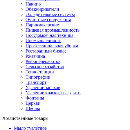
Накипь
Обезжириватели
Охладительные системы
Очистные сооружения
Парикмахерские
Пищевая промышленность
Посудомоечная техника
Промышленность
Профессиональная уборка
Ресторанный бизнес
Ржавчина
Рыбопереработка
Сельское хозяйство
Теплостанции
Типографии
Транспорт
Удаление запахов
Удаление краски, граффити
Фонтаны
Церкви
Школы
Хозяйственные товары
Мыло туалетное