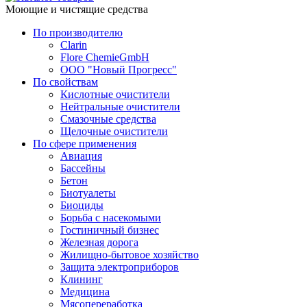
Моющие и чистящие средства
По производителю
Clarin
Flore ChemieGmbH
ООО "Новый Прогресс"
По свойствам
Кислотные очистители
Нейтральные очистители
Смазочные средства
Щелочные очистители
По сфере применения
Авиация
Бассейны
Бетон
Биотуалеты
Биоциды
Борьба с насекомыми
Гостиничный бизнес
Железная дорога
Жилищно-бытовое хозяйство
Защита электроприборов
Клининг
Медицина
Мясопереработка