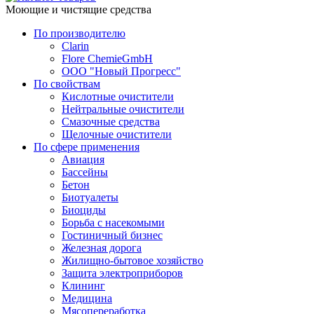
Моющие и чистящие средства
По производителю
Clarin
Flore ChemieGmbH
ООО "Новый Прогресс"
По свойствам
Кислотные очистители
Нейтральные очистители
Смазочные средства
Щелочные очистители
По сфере применения
Авиация
Бассейны
Бетон
Биотуалеты
Биоциды
Борьба с насекомыми
Гостиничный бизнес
Железная дорога
Жилищно-бытовое хозяйство
Защита электроприборов
Клининг
Медицина
Мясопереработка