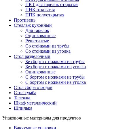
ПКТ для тарелок открытая
ПНК открытая
ППК полуоткрытая
Противень
Стеллаж кухонный
Для тарелок
Оцинкованные
Решетчатые
Со стойками из трубы
Со стойками из уголка
Стол разделочный
Без борта с ножками из трубы
Без борта с ножками из уголка
Оцинкованные
С бортом с ножками из трубы
С бортом с ножками из уголка
Стол сбора отходов
Стол тумба
Тележка
Шкаф металлический
Шпилька
Упаковочные материалы для продуктов
Вакуумные упаковки