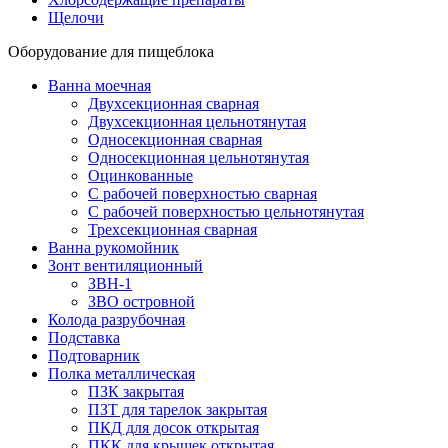
Щелочи
Оборудование для пищеблока
Ванна моечная
Двухсекционная сварная
Двухсекционная цельнотянутая
Односекционная сварная
Односекционная цельнотянутая
Оцинкованные
С рабочей поверхностью сварная
С рабочей поверхностью цельнотянутая
Трехсекционная сварная
Ванна рукомойник
Зонт вентиляционный
ЗВН-1
ЗВО островной
Колода разрубочная
Подставка
Подтоварник
Полка металлическая
ПЗК закрытая
ПЗТ для тарелок закрытая
ПКД для досок открытая
ПКК для крышек открытая