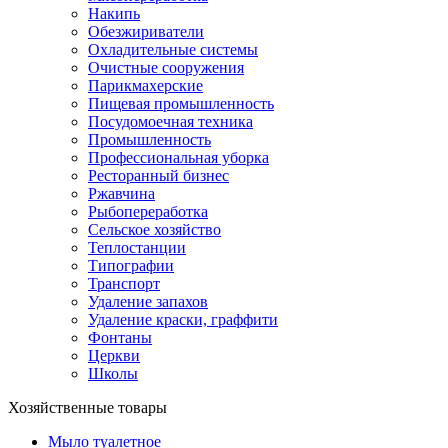
Накипь
Обезжириватели
Охладительные системы
Очистные сооружения
Парикмахерские
Пищевая промышленность
Посудомоечная техника
Промышленность
Профессиональная уборка
Ресторанный бизнес
Ржавчина
Рыбопереработка
Сельское хозяйство
Теплостанции
Типографии
Транспорт
Удаление запахов
Удаление краски, граффити
Фонтаны
Церкви
Школы
Хозяйственные товары
Мыло туалетное