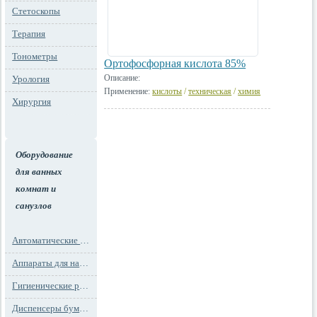
Стетоскопы
Терапия
Тонометры
Ортофосфорная кислота 85%
Описание:
Урология
Применение:
кислоты
/
техническая
/
химия
Хирургия
Оборудование
для ванных
комнат и
санузлов
Автоматические освежители воздуха
Аппараты для надевания бахил
Гигиенические расходные материалы
Диспенсеры бумажных полотенец