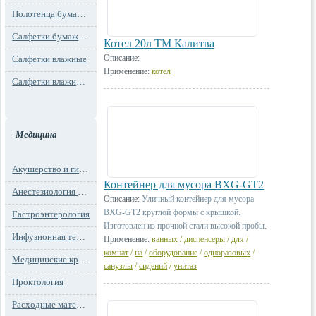
Полотенца бумажные
Салфетки бумажные
Котел 20л ТМ Калитва
Описание:
Салфетки влажные
Применение:
котел
Салфетки влажные технического назначения
Медицина
Акушерство и гинекология
Контейнер для мусора BXG-GT2
Анестезиология и реанимация
Описание:
Уличный контейнер для мусора
BXG-GT2 круглой формы с крышкой.
Гастроэнтерология
Изготовлен из прочной стали высокой пробы.
Инфузионная терапия
Применение:
ванных
/
диспенсеры
/
для
/
комнат
/
на
/
оборудование
/
одноразовых
/
Медицинские кресла
санузлы
/
сидений
/
унитаз
Проктология
Расходные материалы