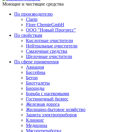
Моющие и чистящие средства
По производителю
Clarin
Flore ChemieGmbH
ООО "Новый Прогресс"
По свойствам
Кислотные очистители
Нейтральные очистители
Смазочные средства
Щелочные очистители
По сфере применения
Авиация
Бассейны
Бетон
Биотуалеты
Биоциды
Борьба с насекомыми
Гостиничный бизнес
Железная дорога
Жилищно-бытовое хозяйство
Защита электроприборов
Клининг
Медицина
Мясопереработка