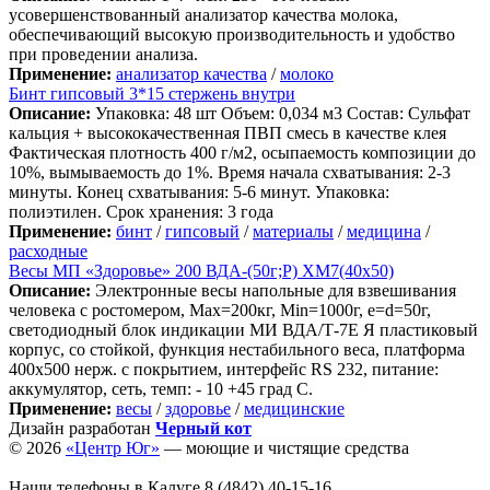
усовершенствованный анализатор качества молока,
обеспечивающий высокую производительность и удобство
при проведении анализа.
Применение:
анализатор качества
/
молоко
Бинт гипсовый 3*15 стержень внутри
Описание:
Упаковка: 48 шт Объем: 0,034 м3 Состав: Сульфат
кальция + высококачественная ПВП смесь в качестве клея
Фактическая плотность 400 г/м2, осыпаемость композиции до
10%, вымываемость до 1%. Время начала схватывания: 2-3
минуты. Конец схватывания: 5-6 минут. Упаковка:
полиэтилен. Срок хранения: 3 года
Применение:
бинт
/
гипсовый
/
материалы
/
медицина
/
расходные
Весы МП «Здоровье» 200 ВДА-(50г;Р) ХМ7(40х50)
Описание:
Электронные весы напольные для взвешивания
человека с ростомером, Мах=200кг, Min=1000г, e=d=50г,
светодиодный блок индикации МИ ВДА/Т-7Е Я пластиковый
корпус, со стойкой, функция нестабильного веса, платформа
400х500 нерж. с покрытием, интерфейс RS 232, питание:
аккумулятор, сеть, темп: - 10 +45 град С.
Применение:
весы
/
здоровье
/
медицинские
Дизайн разработан
Черный кот
© 2026
«Центр Юг»
— моющие и чистящие средства
Наши телефоны в Калуге
8 (4842) 40-15-16