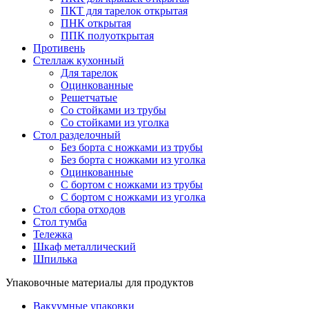
ПКТ для тарелок открытая
ПНК открытая
ППК полуоткрытая
Противень
Стеллаж кухонный
Для тарелок
Оцинкованные
Решетчатые
Со стойками из трубы
Со стойками из уголка
Стол разделочный
Без борта с ножками из трубы
Без борта с ножками из уголка
Оцинкованные
С бортом с ножками из трубы
С бортом с ножками из уголка
Стол сбора отходов
Стол тумба
Тележка
Шкаф металлический
Шпилька
Упаковочные материалы для продуктов
Вакуумные упаковки