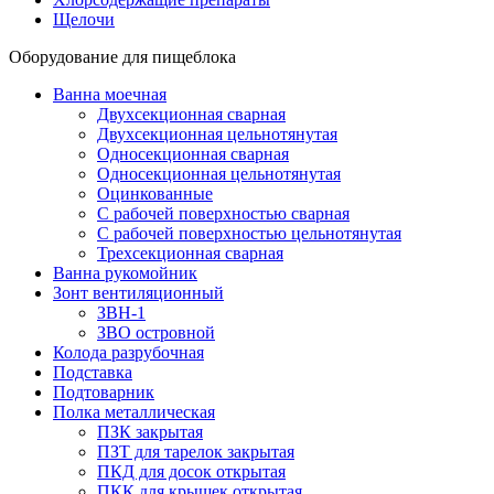
Щелочи
Оборудование для пищеблока
Ванна моечная
Двухсекционная сварная
Двухсекционная цельнотянутая
Односекционная сварная
Односекционная цельнотянутая
Оцинкованные
С рабочей поверхностью сварная
С рабочей поверхностью цельнотянутая
Трехсекционная сварная
Ванна рукомойник
Зонт вентиляционный
ЗВН-1
ЗВО островной
Колода разрубочная
Подставка
Подтоварник
Полка металлическая
ПЗК закрытая
ПЗТ для тарелок закрытая
ПКД для досок открытая
ПКК для крышек открытая