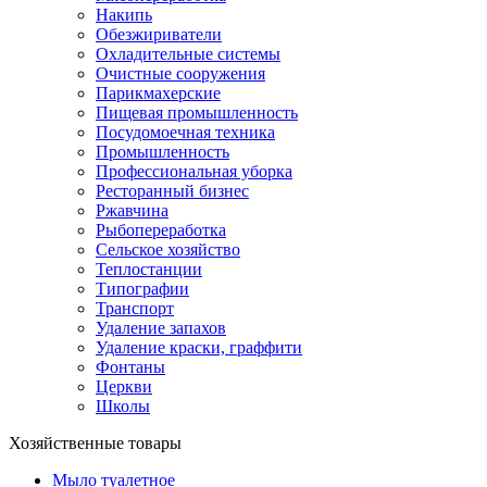
Накипь
Обезжириватели
Охладительные системы
Очистные сооружения
Парикмахерские
Пищевая промышленность
Посудомоечная техника
Промышленность
Профессиональная уборка
Ресторанный бизнес
Ржавчина
Рыбопереработка
Сельское хозяйство
Теплостанции
Типографии
Транспорт
Удаление запахов
Удаление краски, граффити
Фонтаны
Церкви
Школы
Хозяйственные товары
Мыло туалетное