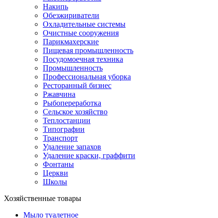
Накипь
Обезжириватели
Охладительные системы
Очистные сооружения
Парикмахерские
Пищевая промышленность
Посудомоечная техника
Промышленность
Профессиональная уборка
Ресторанный бизнес
Ржавчина
Рыбопереработка
Сельское хозяйство
Теплостанции
Типографии
Транспорт
Удаление запахов
Удаление краски, граффити
Фонтаны
Церкви
Школы
Хозяйственные товары
Мыло туалетное