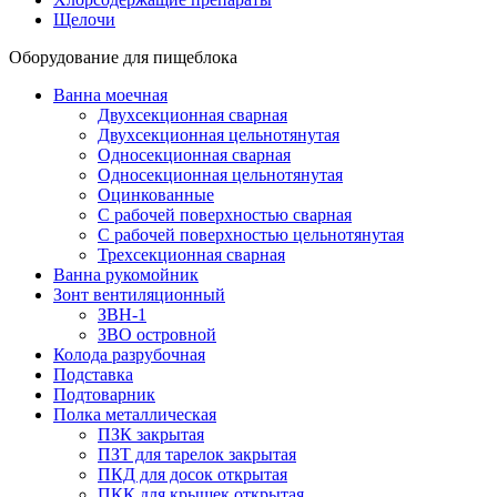
Щелочи
Оборудование для пищеблока
Ванна моечная
Двухсекционная сварная
Двухсекционная цельнотянутая
Односекционная сварная
Односекционная цельнотянутая
Оцинкованные
С рабочей поверхностью сварная
С рабочей поверхностью цельнотянутая
Трехсекционная сварная
Ванна рукомойник
Зонт вентиляционный
ЗВН-1
ЗВО островной
Колода разрубочная
Подставка
Подтоварник
Полка металлическая
ПЗК закрытая
ПЗТ для тарелок закрытая
ПКД для досок открытая
ПКК для крышек открытая