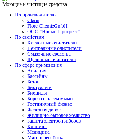
Моющие и чистящие средства
По производителю
Clarin
Flore ChemieGmbH
ООО "Новый Прогресс"
По свойствам
Кислотные очистители
Нейтральные очистители
Смазочные средства
Щелочные очистители
По сфере применения
Авиация
Бассейны
Бетон
Биотуалеты
Биоциды
Борьба с насекомыми
Гостиничный бизнес
Железная дорога
Жилищно-бытовое хозяйство
Защита электроприборов
Клининг
Медицина
Мясопереработка