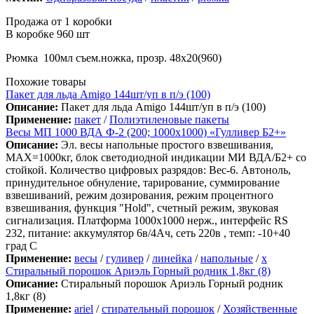
Продажа от 1 коробки
В коробке 960 шт
Рюмка 100мл съем.ножка, прозр. 48х20(960)
Похожие товары
Пакет для льда Amigo 144шт/уп в п/э (100)
Описание:
Пакет для льда Amigo 144шт/уп в п/э (100)
Применение:
пакет
/
Полиэтиленовые пакеты
Весы МП 1000 ВДА Ф-2 (200; 1000х1000) «Гулливер Б2+»
Описание:
Эл. весы напольные простого взвешивания,
МАХ=1000кг, блок светодиодной индикации МИ ВДА/Б2+ со
стойкой. Количество цифровых разрядов: Вес-6. Автоноль,
принудительное обнуление, тарирование, суммирование
взвешиваний, режим дозирования, режим процентного
взвешивания, функция "Hold", счетный режим, звуковая
сигнализация. Платформа 1000х1000 нерж., интерфейс RS
232, питание: аккумулятор 6в/4Ач, сеть 220в , темп: -10+40
град С
Применение:
весы
/
гуливер
/
линейка
/
напольные
/
х
Стиральный порошок Ариэль Горный родник 1,8кг (8)
Описание:
Стиральный порошок Ариэль Горный родник
1,8кг (8)
Применение:
ariel
/
cтирательный порошок
/
Хозяйственные