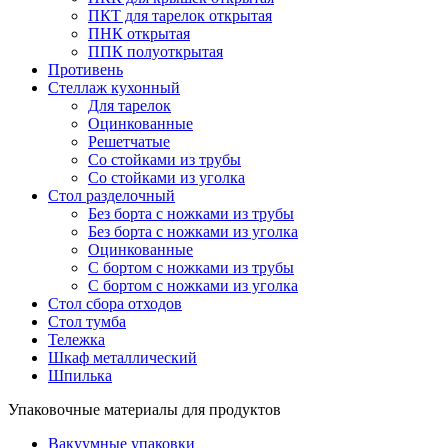
ПКТ для тарелок открытая
ПНК открытая
ППК полуоткрытая
Противень
Стеллаж кухонный
Для тарелок
Оцинкованные
Решетчатые
Со стойками из трубы
Со стойками из уголка
Стол разделочный
Без борта с ножками из трубы
Без борта с ножками из уголка
Оцинкованные
С бортом с ножками из трубы
С бортом с ножками из уголка
Стол сбора отходов
Стол тумба
Тележка
Шкаф металлический
Шпилька
Упаковочные материалы для продуктов
Вакуумные упаковки