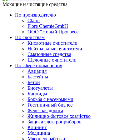
Моющие и чистящие средства
По производителю
Clarin
Flore ChemieGmbH
ООО "Новый Прогресс"
По свойствам
Кислотные очистители
Нейтральные очистители
Смазочные средства
Щелочные очистители
По сфере применения
Авиация
Бассейны
Бетон
Биотуалеты
Биоциды
Борьба с насекомыми
Гостиничный бизнес
Железная дорога
Жилищно-бытовое хозяйство
Защита электроприборов
Клининг
Медицина
Мясопереработка