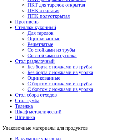
ПКТ для тарелок открытая
ПНК открытая
ППК полуоткрытая
Противень
Стеллаж кухонный
Для тарелок
Оцинкованные
Решетчатые
Со стойками из трубы
Со стойками из уголка
Стол разделочный
Без борта с ножками из трубы
Без борта с ножками из уголка
Оцинкованные
С бортом с ножками из трубы
С бортом с ножками из уголка
Стол сбора отходов
Стол тумба
Тележка
Шкаф металлический
Шпилька
Упаковочные материалы для продуктов
Вакуумные упаковки