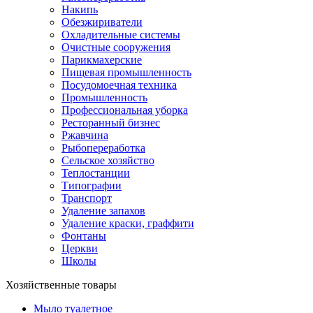
Накипь
Обезжириватели
Охладительные системы
Очистные сооружения
Парикмахерские
Пищевая промышленность
Посудомоечная техника
Промышленность
Профессиональная уборка
Ресторанный бизнес
Ржавчина
Рыбопереработка
Сельское хозяйство
Теплостанции
Типографии
Транспорт
Удаление запахов
Удаление краски, граффити
Фонтаны
Церкви
Школы
Хозяйственные товары
Мыло туалетное