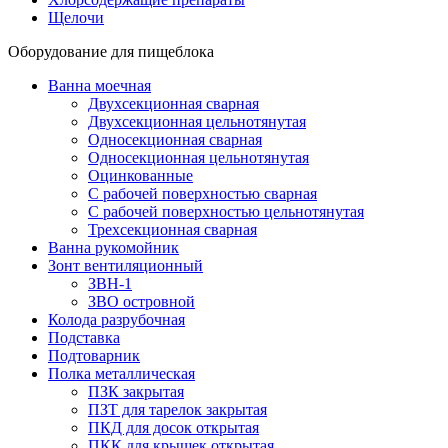
Щелочи
Оборудование для пищеблока
Ванна моечная
Двухсекционная сварная
Двухсекционная цельнотянутая
Односекционная сварная
Односекционная цельнотянутая
Оцинкованные
С рабочей поверхностью сварная
С рабочей поверхностью цельнотянутая
Трехсекционная сварная
Ванна рукомойник
Зонт вентиляционный
ЗВН-1
ЗВО островной
Колода разрубочная
Подставка
Подтоварник
Полка металлическая
ПЗК закрытая
ПЗТ для тарелок закрытая
ПКД для досок открытая
ПКК для крышек открытая