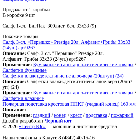
Продажа от 1 коробки
В коробке 9 шт
Салф. 1-сл. БигПак 300лист. бел. 33х33 (9)
Похожие товары
Салф. 3-сл. «Перышко» Prestige 20л. Алфавит+Грибы 33х33
(24уп.) арт9267
Описание:
Салф. 3-сл. "Перышко" Prestige 20л.
Алфавит+Грибы 33х33 (24уп.) арт9267
Применение:
Бумажные и санитарно-гигиенические товары
/
Салфетки бумажные
Салфетки влажн.детск.гигиен.с алое-вера (20шт/уп) (24)
Описание:
Салфетки влажн.детск.гигиен.с алое-вера (20шт/
уп) (24)
Применение:
Бумажные и санитарно-гигиенические товары
/
Салфетки влажные
Пожарная подставка крестовая ППКГ (гладкий конец) 160 мм
Описание:
Применение:
гладкий
/
конец
/
крест
/
подставка
/
пожарный
Дизайн разработан
Черный кот
© 2026
«Центр Юг»
— моющие и чистящие средства
Наши телефоны в Калуге
8 (4842) 40-15-16