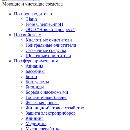
Моющие и чистящие средства
По производителю
Clarin
Flore ChemieGmbH
ООО "Новый Прогресс"
По свойствам
Кислотные очистители
Нейтральные очистители
Смазочные средства
Щелочные очистители
По сфере применения
Авиация
Бассейны
Бетон
Биотуалеты
Биоциды
Борьба с насекомыми
Гостиничный бизнес
Железная дорога
Жилищно-бытовое хозяйство
Защита электроприборов
Клининг
Медицина
Мясопереработка