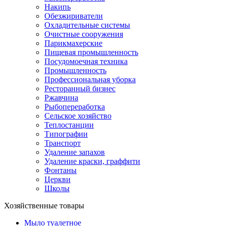
Накипь
Обезжириватели
Охладительные системы
Очистные сооружения
Парикмахерские
Пищевая промышленность
Посудомоечная техника
Промышленность
Профессиональная уборка
Ресторанный бизнес
Ржавчина
Рыбопереработка
Сельское хозяйство
Теплостанции
Типографии
Транспорт
Удаление запахов
Удаление краски, граффити
Фонтаны
Церкви
Школы
Хозяйственные товары
Мыло туалетное