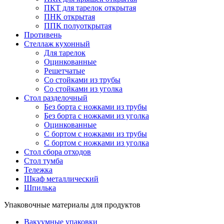
ПКТ для тарелок открытая
ПНК открытая
ППК полуоткрытая
Противень
Стеллаж кухонный
Для тарелок
Оцинкованные
Решетчатые
Со стойками из трубы
Со стойками из уголка
Стол разделочный
Без борта с ножками из трубы
Без борта с ножками из уголка
Оцинкованные
С бортом с ножками из трубы
С бортом с ножками из уголка
Стол сбора отходов
Стол тумба
Тележка
Шкаф металлический
Шпилька
Упаковочные материалы для продуктов
Вакуумные упаковки