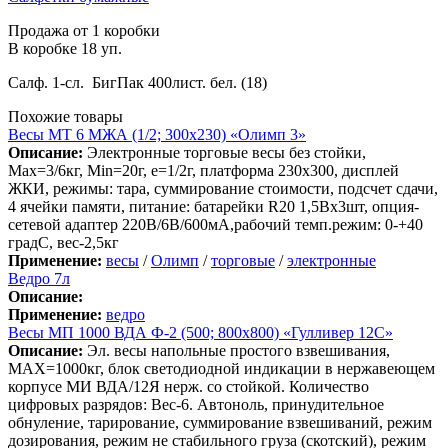
Продажа от 1 коробки
В коробке 18 уп.
Салф. 1-сл. БигПак 400лист. бел. (18)
Похожие товары
Весы МТ 6 МЖА (1/2; 300х230) «Олимп 3»
Описание:
Электронные торговые весы без стойки,
Max=3/6кг, Min=20г, e=1/2г, платформа 230х300, дисплей
ЖКИ, режимы: тара, суммирование стоимости, подсчет сдачи,
4 ячейки памяти, питание: батарейки R20 1,5Вх3шт, опция-
сетевой адаптер 220В/6В/600мА,рабочий темп.режим: 0-+40
градС, вес-2,5кг
Применение:
весы
/
Олимп
/
торговые
/
электронные
Ведро 7л
Описание:
Применение:
ведро
Весы МП 1000 ВДА Ф-2 (500; 800х800) «Гулливер 12С»
Описание:
Эл. весы напольные простого взвешивания,
МАХ=1000кг, блок светодиодной индикации в нержавеющем
корпусе МИ ВДА/12Я нерж. со стойкой. Количество
цифровых разрядов: Вес-6. Автоноль, принудительное
обнуление, тарирование, суммирование взвешиваний, режим
дозирования, режим не стабильного груза (скотский), режим