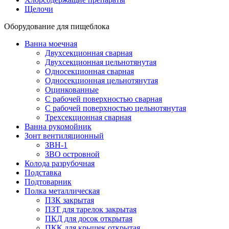
Щелочи
Оборудование для пищеблока
Ванна моечная
Двухсекционная сварная
Двухсекционная цельнотянутая
Односекционная сварная
Односекционная цельнотянутая
Оцинкованные
С рабочей поверхностью сварная
С рабочей поверхностью цельнотянутая
Трехсекционная сварная
Ванна рукомойник
Зонт вентиляционный
ЗВН-1
ЗВО островной
Колода разрубочная
Подставка
Подтоварник
Полка металлическая
ПЗК закрытая
ПЗТ для тарелок закрытая
ПКД для досок открытая
ПКК для крышек открытая