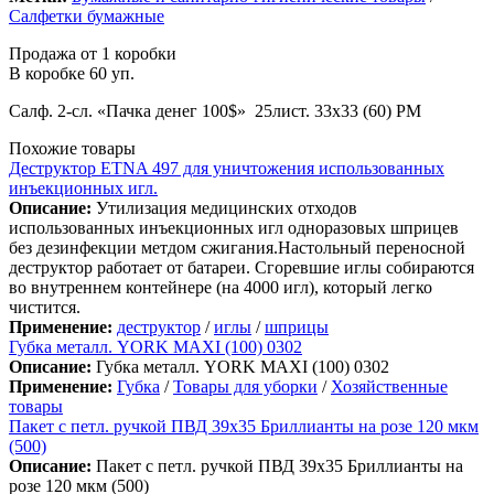
Салфетки бумажные
Продажа от 1 коробки
В коробке 60 уп.
Салф. 2-сл. «Пачка денег 100$» 25лист. 33х33 (60) РМ
Похожие товары
Деструктор ETNA 497 для уничтожения использованных
инъекционных игл.
Описание:
Утилизация медицинских отходов
использованных инъекционных игл одноразовых шприцев
без дезинфекции метдом сжигания.Настольный переносной
деструктор работает от батареи. Сгоревшие иглы собираются
во внутреннем контейнере (на 4000 игл), который легко
чистится.
Применение:
деструктор
/
иглы
/
шприцы
Губка металл. YORK MAXI (100) 0302
Описание:
Губка металл. YORK MAXI (100) 0302
Применение:
Губка
/
Товары для уборки
/
Хозяйственные
товары
Пакет с петл. ручкой ПВД 39х35 Бриллианты на розе 120 мкм
(500)
Описание:
Пакет с петл. ручкой ПВД 39х35 Бриллианты на
розе 120 мкм (500)