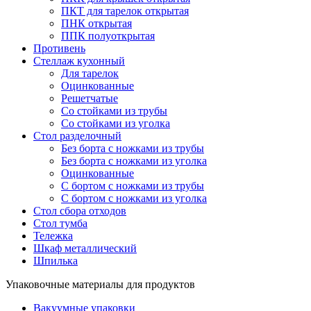
ПКТ для тарелок открытая
ПНК открытая
ППК полуоткрытая
Противень
Стеллаж кухонный
Для тарелок
Оцинкованные
Решетчатые
Со стойками из трубы
Со стойками из уголка
Стол разделочный
Без борта с ножками из трубы
Без борта с ножками из уголка
Оцинкованные
С бортом с ножками из трубы
С бортом с ножками из уголка
Стол сбора отходов
Стол тумба
Тележка
Шкаф металлический
Шпилька
Упаковочные материалы для продуктов
Вакуумные упаковки