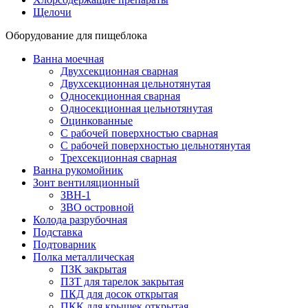
Щелочи
Оборудование для пищеблока
Ванна моечная
Двухсекционная сварная
Двухсекционная цельнотянутая
Односекционная сварная
Односекционная цельнотянутая
Оцинкованные
С рабочей поверхностью сварная
С рабочей поверхностью цельнотянутая
Трехсекционная сварная
Ванна рукомойник
Зонт вентиляционный
ЗВН-1
ЗВО островной
Колода разрубочная
Подставка
Подтоварник
Полка металлическая
ПЗК закрытая
ПЗТ для тарелок закрытая
ПКД для досок открытая
ПКК для крышек открытая