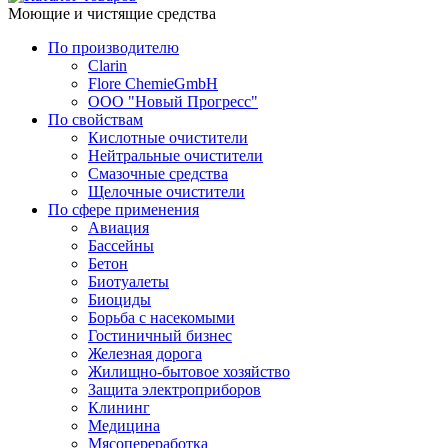
Моющие и чистящие средства
По производителю
Clarin
Flore ChemieGmbH
ООО "Новый Прогресс"
По свойствам
Кислотные очистители
Нейтральные очистители
Смазочные средства
Щелочные очистители
По сфере применения
Авиация
Бассейны
Бетон
Биотуалеты
Биоциды
Борьба с насекомыми
Гостиничный бизнес
Железная дорога
Жилищно-бытовое хозяйство
Защита электроприборов
Клининг
Медицина
Мясопереработка