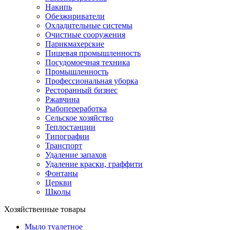
Накипь
Обезжириватели
Охладительные системы
Очистные сооружения
Парикмахерские
Пищевая промышленность
Посудомоечная техника
Промышленность
Профессиональная уборка
Ресторанный бизнес
Ржавчина
Рыбопереработка
Сельское хозяйство
Теплостанции
Типографии
Транспорт
Удаление запахов
Удаление краски, граффити
Фонтаны
Церкви
Школы
Хозяйственные товары
Мыло туалетное