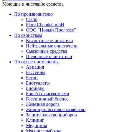
Моющие и чистящие средства
По производителю
Clarin
Flore ChemieGmbH
ООО "Новый Прогресс"
По свойствам
Кислотные очистители
Нейтральные очистители
Смазочные средства
Щелочные очистители
По сфере применения
Авиация
Бассейны
Бетон
Биотуалеты
Биоциды
Борьба с насекомыми
Гостиничный бизнес
Железная дорога
Жилищно-бытовое хозяйство
Защита электроприборов
Клининг
Медицина
Мясопереработка