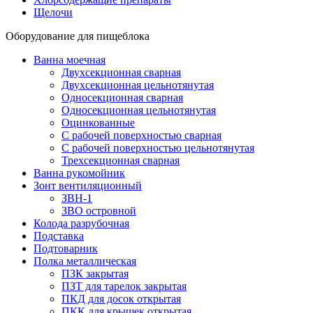
Щелочи
Оборудование для пищеблока
Ванна моечная
Двухсекционная сварная
Двухсекционная цельнотянутая
Односекционная сварная
Односекционная цельнотянутая
Оцинкованные
С рабочей поверхностью сварная
С рабочей поверхностью цельнотянутая
Трехсекционная сварная
Ванна рукомойник
Зонт вентиляционный
ЗВН-1
ЗВО островной
Колода разрубочная
Подставка
Подтоварник
Полка металлическая
ПЗК закрытая
ПЗТ для тарелок закрытая
ПКД для досок открытая
ПКК для крышек открытая