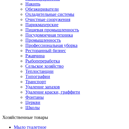
Накипь
Обезжириватели
Охладительные системы
Очистные сооружения
Парикмахерские
Пищевая промышленность
Посудомоечная техника
Промышленность
Профессиональная уборка
Ресторанный бизнес
Ржавчина
Рыбопереработка
Сельское хозяйство
Теплостанции
Типографии
Транспорт
Удаление запахов
Удаление краски, граффити
Фонтаны
Церкви
Школы
Хозяйственные товары
Мыло туалетное