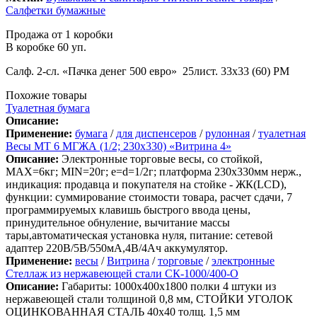
Салфетки бумажные
Продажа от 1 коробки
В коробке 60 уп.
Салф. 2-сл. «Пачка денег 500 евро» 25лист. 33х33 (60) РМ
Похожие товары
Туалетная бумага
Описание:
Применение:
бумага
/
для диспенсеров
/
рулонная
/
туалетная
Весы МТ 6 МГЖА (1/2; 230х330) «Витрина 4»
Описание:
Электронные торговые весы, со стойкой,
MAX=6кг; MIN=20г; e=d=1/2г; платформа 230х330мм нерж.,
индикация: продавца и покупателя на стойке - ЖК(LСD),
функции: суммирование стоимости товара, расчет сдачи, 7
программируемых клавишь быстрого ввода цены,
принудительное обнуление, вычитание массы
тары,автоматическая установка нуля, питание: сетевой
адаптер 220В/5В/550мА,4В/4Ач аккумулятор.
Применение:
весы
/
Витрина
/
торговые
/
электронные
Стеллаж из нержавеющей стали СК-1000/400-О
Описание:
Габариты: 1000х400х1800 полки 4 штуки из
нержавеющей стали толщиной 0,8 мм, СТОЙКИ УГОЛОК
ОЦИНКОВАННАЯ СТАЛЬ 40х40 толщ. 1,5 мм