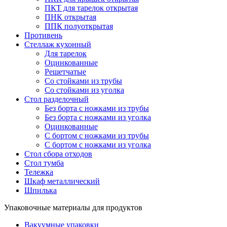
ПКТ для тарелок открытая
ПНК открытая
ППК полуоткрытая
Противень
Стеллаж кухонный
Для тарелок
Оцинкованные
Решетчатые
Со стойками из трубы
Со стойками из уголка
Стол разделочный
Без борта с ножками из трубы
Без борта с ножками из уголка
Оцинкованные
С бортом с ножками из трубы
С бортом с ножками из уголка
Стол сбора отходов
Стол тумба
Тележка
Шкаф металлический
Шпилька
Упаковочные материалы для продуктов
Вакуумные упаковки