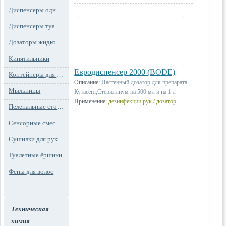
Диспенсеры одноразовых сидений на унитаз
Диспенсеры туалетной бумаги
Дозаторы жидкого мыла
Кипятильники
Евродиспенсер 2000 (BODE)
Контейнеры для мусора
Описание:
Настенный дозатор для препарата
Мыльницы
Кутасепт,Стериллиум на 500 мл и на 1 л
Применение:
дезинфекции рук
/
дозатор
Пеленальные столы и детские сидения
Сенсорные смесители
Сушилки для рук
Туалетные ёршики
Фены для волос
Техническая
химия