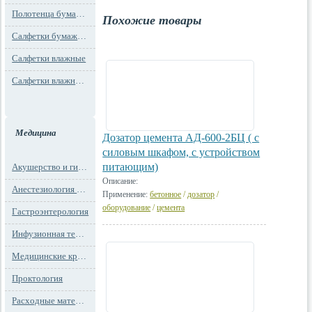
Полотенца бумажные
Похожие товары
Салфетки бумажные
Салфетки влажные
Салфетки влажные технического назначения
Медицина
Дозатор цемента АД-600-2БЦ ( с
силовым шкафом, с устройством
питающим)
Акушерство и гинекология
Описание:
Анестезиология и реанимация
Применение:
бетонное
/
дозатор
/
оборудование
/
цемента
Гастроэнтерология
Инфузионная терапия
Медицинские кресла
Проктология
Расходные материалы