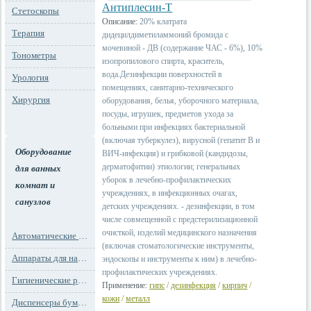
Антиплесин-Т
Стетоскопы
Описание:
20% клатрата
Терапия
дидецилдиметиламмоний бромида с
мочевиной - ДВ (содержание ЧАС - 6%), 10%
Тонометры
изопропилового спирта, краситель,
вода.Дезинфекции поверхностей в
Урология
помещениях, санитарно-технического
Хирургия
оборудования, белья, уборочного материала,
посуды, игрушек, предметов ухода за
больными при инфекциях бактериальной
(включая туберкулез), вирусной (гепатит В и
Оборудование
ВИЧ-инфекция) и грибковой (кандидозы,
дерматофитии) этиологии; генеральных
для ванных
уборок в лечебно-профилактических
комнат и
учреждениях, в инфекционных очагах,
санузлов
детских учреждениях. - дезинфекции, в том
числе совмещенной с предстерилизационной
очисткой, изделий медицинского назначения
Автоматические освежители воздуха
(включая стоматологические инструменты,
Аппараты для надевания бахил
эндоскопы и инструменты к ним) в лечебно-
профилактических учреждениях.
Гигиенические расходные материалы
Применение:
гипс
/
дезинфекция
/
кирпич
/
кожи
/
металл
Диспенсеры бумажных полотенец