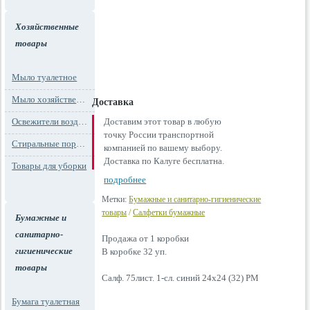
Хозяйственные
товары
Мыло туалетное
Мыло хозяйственное
Доставка
Освежители воздуха
Доставим этот товар в любую
точку России транспортной
Стиральные порошки
компанией по вашему выбору.
Доставка по Калуге бесплатна.
Товары для уборки
подробнее
Метки:
Бумажные и санитарно-гигиенические
товары
/
Салфетки бумажные
Бумажные и
санитарно-
Продажа от 1 коробки
гигиенические
В коробке 32 уп.
товары
Салф. 75лист. 1-сл. синий 24х24 (32) РМ
Бумага туалетная