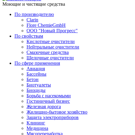
Моющие и чистящие средства
По производителю
Clarin
Flore ChemieGmbH
ООО "Новый Прогресс"
По свойствам
Кислотные очистители
Нейтральные очистители
Смазочные средства
Щелочные очистители
По сфере применения
Авиация
Бассейны
Бетон
Биотуалеты
Биоциды
Борьба с насекомыми
Гостиничный бизнес
Железная дорога
Жилищно-бытовое хозяйство
Защита электроприборов
Клининг
Медицина
Мясопереработка