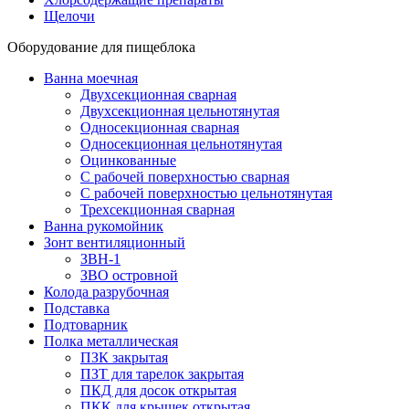
Щелочи
Оборудование для пищеблока
Ванна моечная
Двухсекционная сварная
Двухсекционная цельнотянутая
Односекционная сварная
Односекционная цельнотянутая
Оцинкованные
С рабочей поверхностью сварная
С рабочей поверхностью цельнотянутая
Трехсекционная сварная
Ванна рукомойник
Зонт вентиляционный
ЗВН-1
ЗВО островной
Колода разрубочная
Подставка
Подтоварник
Полка металлическая
ПЗК закрытая
ПЗТ для тарелок закрытая
ПКД для досок открытая
ПКК для крышек открытая