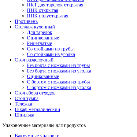
ПКТ для тарелок открытая
ПНК открытая
ППК полуоткрытая
Противень
Стеллаж кухонный
Для тарелок
Оцинкованные
Решетчатые
Со стойками из трубы
Со стойками из уголка
Стол разделочный
Без борта с ножками из трубы
Без борта с ножками из уголка
Оцинкованные
С бортом с ножками из трубы
С бортом с ножками из уголка
Стол сбора отходов
Стол тумба
Тележка
Шкаф металлический
Шпилька
Упаковочные материалы для продуктов
Вакуумные упаковки