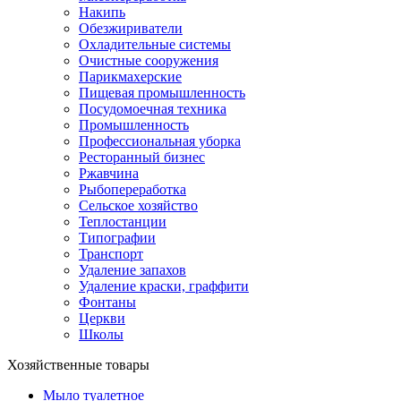
Накипь
Обезжириватели
Охладительные системы
Очистные сооружения
Парикмахерские
Пищевая промышленность
Посудомоечная техника
Промышленность
Профессиональная уборка
Ресторанный бизнес
Ржавчина
Рыбопереработка
Сельское хозяйство
Теплостанции
Типографии
Транспорт
Удаление запахов
Удаление краски, граффити
Фонтаны
Церкви
Школы
Хозяйственные товары
Мыло туалетное