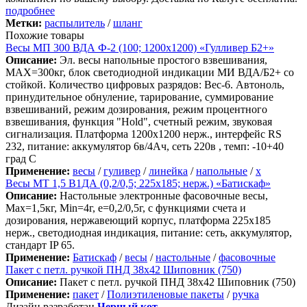
подробнее
Метки:
распылитель
/
шланг
Похожие товары
Весы МП 300 ВДА Ф-2 (100; 1200х1200) «Гулливер Б2+»
Описание:
Эл. весы напольные простого взвешивания,
МАХ=300кг, блок светодиодной индикации МИ ВДА/Б2+ со
стойкой. Количество цифровых разрядов: Вес-6. Автоноль,
принудительное обнуление, тарирование, суммирование
взвешиваний, режим дозирования, режим процентного
взвешивания, функция "Hold", счетный режим, звуковая
сигнализация. Платформа 1200х1200 нерж., интерфейс RS
232, питание: аккумулятор 6в/4Ач, сеть 220в , темп: -10+40
град С
Применение:
весы
/
гуливер
/
линейка
/
напольные
/
х
Весы МТ 1,5 В1ДА (0,2/0,5; 225х185; нерж.) «Батискаф»
Описание:
Настольные электронные фасовочные весы,
Max=1,5кг, Min=4г, e=0,2/0,5г, с функциями счета и
дозирования, нержавеющий корпус, платформа 225х185
нерж., светодиодная индикация, питание: сеть, аккумулятор,
стандарт IP 65.
Применение:
Батискаф
/
весы
/
настольные
/
фасовочные
Пакет с петл. ручкой ПНД 38х42 Шиповник (750)
Описание:
Пакет с петл. ручкой ПНД 38х42 Шиповник (750)
Применение:
пакет
/
Полиэтиленовые пакеты
/
ручка
Дизайн разработан
Черный кот