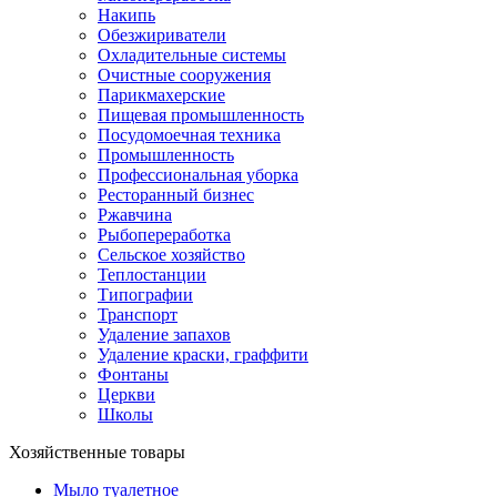
Накипь
Обезжириватели
Охладительные системы
Очистные сооружения
Парикмахерские
Пищевая промышленность
Посудомоечная техника
Промышленность
Профессиональная уборка
Ресторанный бизнес
Ржавчина
Рыбопереработка
Сельское хозяйство
Теплостанции
Типографии
Транспорт
Удаление запахов
Удаление краски, граффити
Фонтаны
Церкви
Школы
Хозяйственные товары
Мыло туалетное