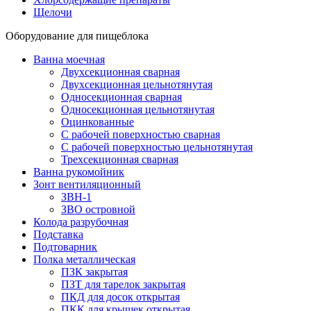
Щелочи
Оборудование для пищеблока
Ванна моечная
Двухсекционная сварная
Двухсекционная цельнотянутая
Односекционная сварная
Односекционная цельнотянутая
Оцинкованные
С рабочей поверхностью сварная
С рабочей поверхностью цельнотянутая
Трехсекционная сварная
Ванна рукомойник
Зонт вентиляционный
ЗВН-1
ЗВО островной
Колода разрубочная
Подставка
Подтоварник
Полка металлическая
ПЗК закрытая
ПЗТ для тарелок закрытая
ПКД для досок открытая
ПКК для крышек открытая