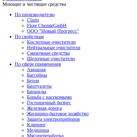
Моющие и чистящие средства
По производителю
Clarin
Flore ChemieGmbH
ООО "Новый Прогресс"
По свойствам
Кислотные очистители
Нейтральные очистители
Смазочные средства
Щелочные очистители
По сфере применения
Авиация
Бассейны
Бетон
Биотуалеты
Биоциды
Борьба с насекомыми
Гостиничный бизнес
Железная дорога
Жилищно-бытовое хозяйство
Защита электроприборов
Клининг
Медицина
Мясопереработка