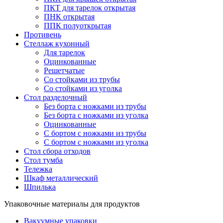
ПКТ для тарелок открытая
ПНК открытая
ППК полуоткрытая
Противень
Стеллаж кухонный
Для тарелок
Оцинкованные
Решетчатые
Со стойками из трубы
Со стойками из уголка
Стол разделочный
Без борта с ножками из трубы
Без борта с ножками из уголка
Оцинкованные
С бортом с ножками из трубы
С бортом с ножками из уголка
Стол сбора отходов
Стол тумба
Тележка
Шкаф металлический
Шпилька
Упаковочные материалы для продуктов
Вакуумные упаковки