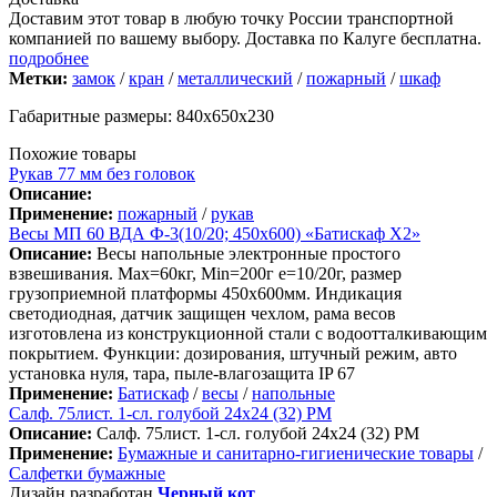
Доставим этот товар в любую точку России транспортной
компанией по вашему выбору. Доставка по Калуге бесплатна.
подробнее
Метки:
замок
/
кран
/
металлический
/
пожарный
/
шкаф
Габаритные размеры: 840х650х230
Похожие товары
Рукав 77 мм без головок
Описание:
Применение:
пожарный
/
рукав
Весы МП 60 ВДА Ф-3(10/20; 450х600) «Батискаф Х2»
Описание:
Весы напольные электронные простого
взвешивания. Мах=60кг, Min=200г е=10/20г, размер
грузоприемной платформы 450х600мм. Индикация
светодиодная, датчик защищен чехлом, рама весов
изготовлена из конструкционной стали с водоотталкивающим
покрытием. Функции: дозирования, штучный режим, авто
установка нуля, тара, пыле-влагозащита IP 67
Применение:
Батискаф
/
весы
/
напольные
Салф. 75лист. 1-сл. голубой 24х24 (32) РМ
Описание:
Салф. 75лист. 1-сл. голубой 24х24 (32) РМ
Применение:
Бумажные и санитарно-гигиенические товары
/
Салфетки бумажные
Дизайн разработан
Черный кот