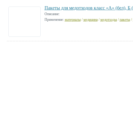
Пакеты для медотходов класс «А» (бел), Б (
Описание:
Применение:
материалы
/
медицина
/
медотходы
/
пакеты
/