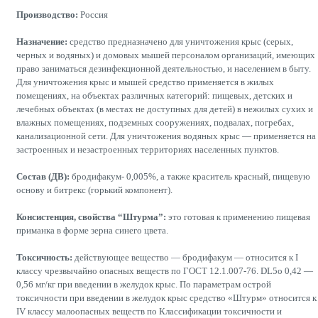
Производство:
Россия
Назначение:
средство предназначено для уничтожения крыс (серых,
черных и водяных) и домовых мышей персоналом организаций, имеющих
право заниматься дезинфекционной деятельностью, и населением в быту.
Для уничтожения крыс и мышей средство применяется в жилых
помещениях, на объектах различных категорий: пищевых, детских и
лечебных объектах (в местах не доступных для детей) в нежилых сухих и
влажных помещениях, подземных сооружениях, подвалах, погребах,
канализационной сети. Для уничтожения водяных крыс — применяется на
застроенных и незастроенных территориях населенных пунктов.
Состав (ДВ):
бродифакум- 0,005%, а также краситель красный, пищевую
основу и битрекс (горький компонент).
Консистенция, свойства “Штурма”:
это готовая к применению пищевая
приманка в форме зерна синего цвета.
Токсичность:
действующее вещество — бродифакум — относится к I
классу чрезвычайно опасных веществ по ГОСТ 12.1.007-76. DL5o 0,42 —
0,56 мг/кг при введении в желудок крыс. По параметрам острой
токсичности при введении в желудок крыс средство «Штурм» относится к
IV классу малоопасных веществ по Классификации токсичности и