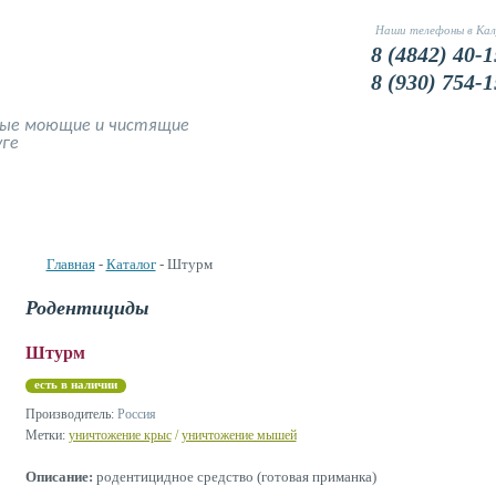
Наши телефоны в Кал
8 (4842) 40-1
8 (930) 754-1
ные моющие и чистящие
уге
Наши Цены
Доставка и оплата
Фото
Устранение запахов
Главная
-
Каталог
- Штурм
Родентициды
Штурм
есть в наличии
Производитель:
Россия
Метки:
уничтожение крыс
/
уничтожение мышей
Описание:
родентицидное средство (готовая приманка)