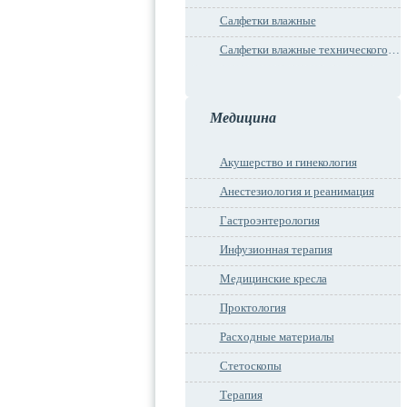
Салфетки влажные
Салфетки влажные технического назначения
Медицина
Акушерство и гинекология
Анестезиология и реанимация
Гастроэнтерология
Инфузионная терапия
Медицинские кресла
Проктология
Расходные материалы
Стетоскопы
Терапия