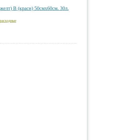
желт) В (красн) 50смх60см. 30л.
расходные