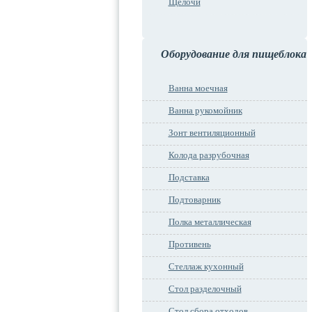
Щелочи
Оборудование для пищеблока
Ванна моечная
Ванна рукомойник
Зонт вентиляционный
Колода разрубочная
Подставка
Подтоварник
Полка металлическая
Противень
Стеллаж кухонный
Стол разделочный
Стол сбора отходов