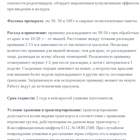
опасности родентицидов; обладает выраженным кумулятивным эффектом
при введении в желудок.
Фасовка препарата
: по 30; 50 и 100 г в сварные полиэтиленовые пакеты.
Расход и применение:
приманку раскладывают по 30-50 г при обработках
от крыс и по 10-20. г – от мышей. Расстояние между точками раскладки
приманки 2-15 м в зависимости от численности грызунов. Поскольку
количество приманки для мышей меньше, чем для крыс, ее раскладывают
чаще, размещая по всему объему помещений. Разложенную приманку
осматривают первые 1-2 дня после раскладки, а затем с интервалом в 1
неделю. Съеденные порции заменяют на новые, а нетронутые крысами
или мышами более недели перекладывают в другие места, посещаемые
грызунами. Загрязненную или испорченную приманку меняют на новую.
Работу ведут до исчезновения грызунов
.
Срок годности:
2 года в невскрытой упаковке изготовителя.
Условие хранения и транспортирование:
транспортирование
допускается всеми видами транспорта в соответствии с правилами
перевозки грузов, действующими на данном виде транспорта, с
Классификационным шифром 6112, № ООН 2588. При случайном
повреждении упаковки и рассыпании зерна собрать его в закрытую
емкость, а загрязненное место вымыть мыльно-содовым раствором.