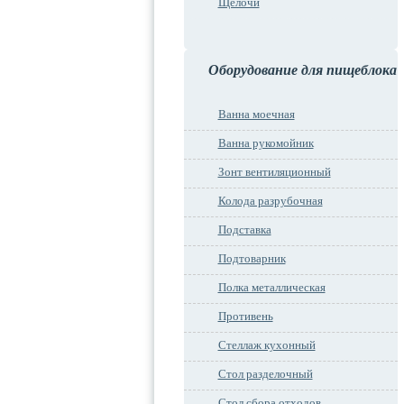
Щелочи
Оборудование для пищеблока
Ванна моечная
Ванна рукомойник
Зонт вентиляционный
Колода разрубочная
Подставка
Подтоварник
Полка металлическая
Противень
Стеллаж кухонный
Стол разделочный
Стол сбора отходов