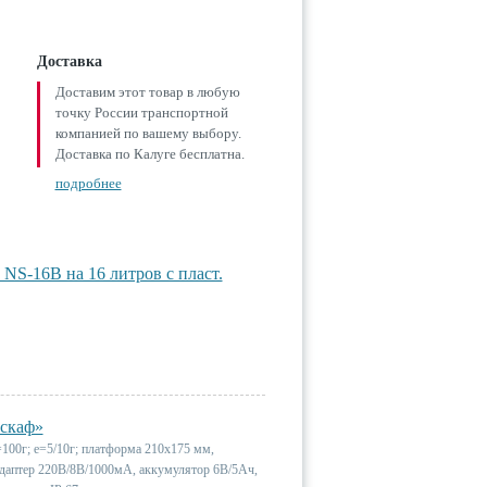
Доставка
Доставим этот товар в любую
точку России транспортной
компанией по вашему выбору.
Доставка по Калуге бесплатна.
подробнее
S-16B на 16 литров с пласт.
искаф»
00г; e=5/10г; платформа 210х175 мм,
 адаптер 220В/8В/1000мА, аккумулятор 6В/5Ач,