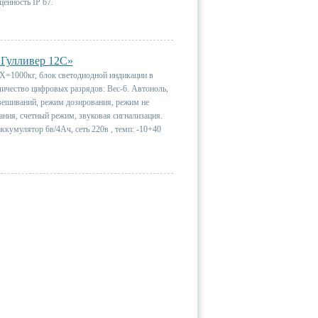
енность IP 67.
«Гулливер 12С»
Х=1000кг, блок светодиодной индикации в
чество цифровых разрядов: Вес-6. Автоноль,
вешиваний, режим дозирования, режим не
ания, счетный режим, звуковая сигнализация.
ккумулятор 6в/4Ач, сеть 220в , темп: -10+40