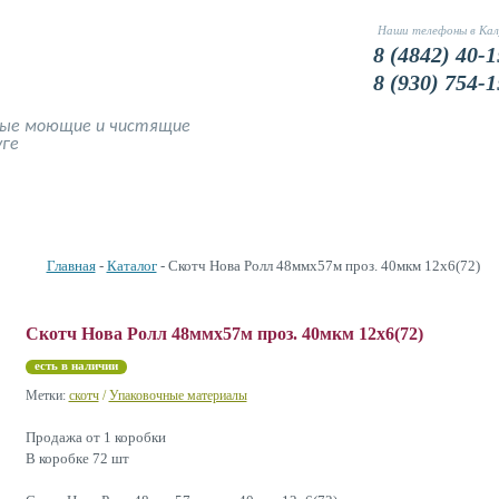
Наши телефоны в Кал
8 (4842) 40-1
8 (930) 754-1
ные моющие и чистящие
уге
Наши Цены
Доставка и оплата
Фото
Устранение запахов
Главная
-
Каталог
- Скотч Нова Ролл 48ммх57м проз. 40мкм 12х6(72)
Скотч Нова Ролл 48ммх57м проз. 40мкм 12х6(72)
есть в наличии
Метки:
скотч
/
Упаковочные материалы
Продажа от 1 коробки
В коробке 72 шт