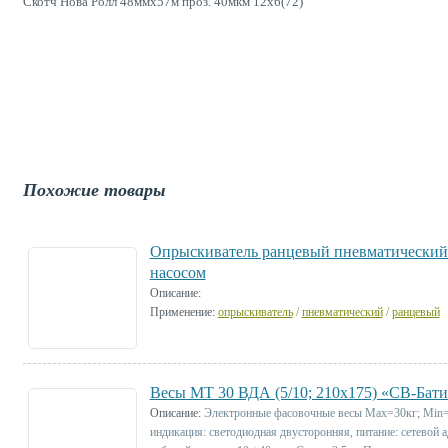
Скотч Нова Ролл 48ммх57м проз. 40мкм 12х6(72)
Похожие товары
Опрыскиватель ранцевый пневматический N
насосом
Описание:
Применение:
опрыскиватель
/
пневматический
/
ранцевый
Весы МТ 30 ВДА (5/10; 210х175) «СВ-Бат
Описание:
Электронные фасовочные весы Max=30кг; Min=1
индикация: светодиодная двусторонняя, питание: сетевой