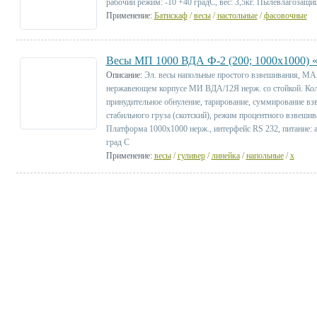
рабочий режим: -10 +40 градС, вес: 3,5кг. Пылевлагозащищ
Применение:
Батискаф
/
весы
/
настольные
/
фасовочные
Весы МП 1000 ВДА Ф-2 (200; 1000х1000) 
Описание:
Эл. весы напольные простого взвешивания, МА
нержавеющем корпусе МИ ВДА/12Я нерж. со стойкой. Коли
принудительное обнуление, тарирование, суммирование вз
стабильного груза (скотский), режим процентного взвешив
Платформа 1000х1000 нерж., интерфейс RS 232, питание: а
град С
Применение:
весы
/
гуливер
/
линейка
/
напольные
/
х