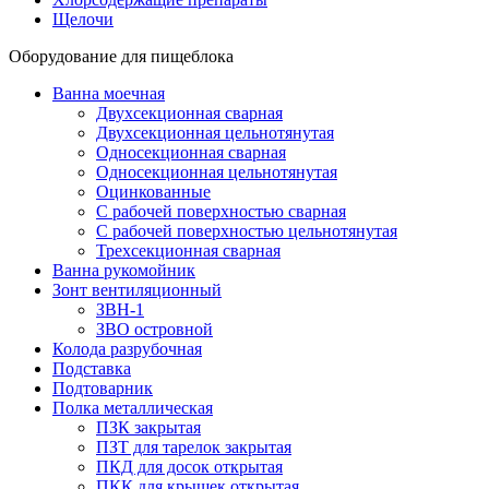
Щелочи
Оборудование для пищеблока
Ванна моечная
Двухсекционная сварная
Двухсекционная цельнотянутая
Односекционная сварная
Односекционная цельнотянутая
Оцинкованные
С рабочей поверхностью сварная
С рабочей поверхностью цельнотянутая
Трехсекционная сварная
Ванна рукомойник
Зонт вентиляционный
ЗВН-1
ЗВО островной
Колода разрубочная
Подставка
Подтоварник
Полка металлическая
ПЗК закрытая
ПЗТ для тарелок закрытая
ПКД для досок открытая
ПКК для крышек открытая