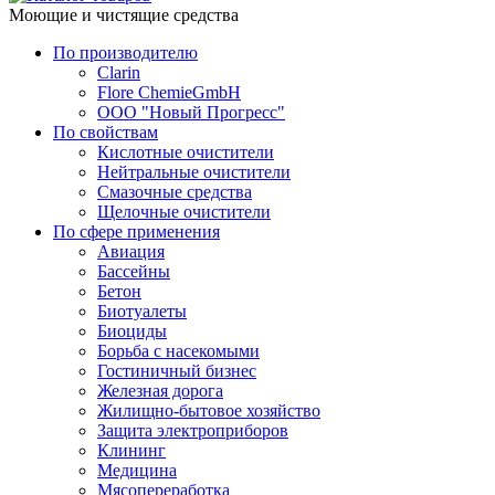
Моющие и чистящие средства
По производителю
Clarin
Flore ChemieGmbH
ООО "Новый Прогресс"
По свойствам
Кислотные очистители
Нейтральные очистители
Смазочные средства
Щелочные очистители
По сфере применения
Авиация
Бассейны
Бетон
Биотуалеты
Биоциды
Борьба с насекомыми
Гостиничный бизнес
Железная дорога
Жилищно-бытовое хозяйство
Защита электроприборов
Клининг
Медицина
Мясопереработка