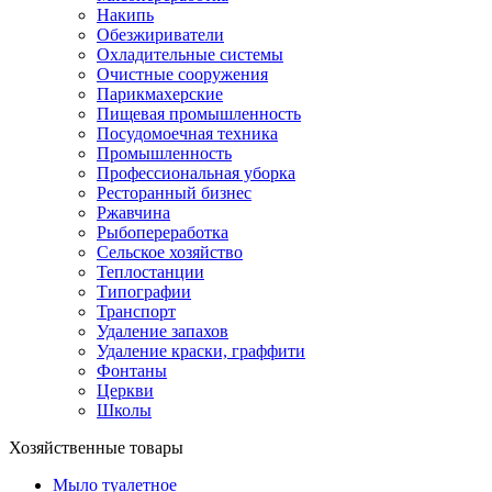
Накипь
Обезжириватели
Охладительные системы
Очистные сооружения
Парикмахерские
Пищевая промышленность
Посудомоечная техника
Промышленность
Профессиональная уборка
Ресторанный бизнес
Ржавчина
Рыбопереработка
Сельское хозяйство
Теплостанции
Типографии
Транспорт
Удаление запахов
Удаление краски, граффити
Фонтаны
Церкви
Школы
Хозяйственные товары
Мыло туалетное