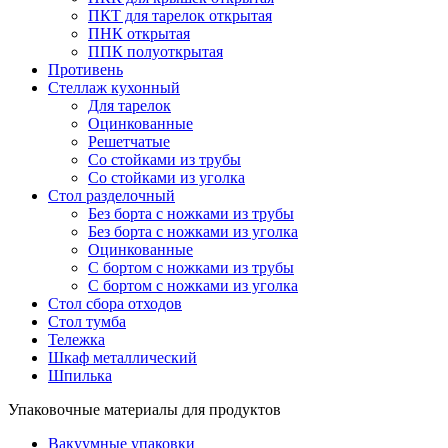
ПКТ для тарелок открытая
ПНК открытая
ППК полуоткрытая
Противень
Стеллаж кухонный
Для тарелок
Оцинкованные
Решетчатые
Со стойками из трубы
Со стойками из уголка
Стол разделочный
Без борта с ножками из трубы
Без борта с ножками из уголка
Оцинкованные
С бортом с ножками из трубы
С бортом с ножками из уголка
Стол сбора отходов
Стол тумба
Тележка
Шкаф металлический
Шпилька
Упаковочные материалы для продуктов
Вакуумные упаковки