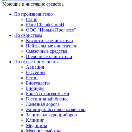
Моющие и чистящие средства
По производителю
Clarin
Flore ChemieGmbH
ООО "Новый Прогресс"
По свойствам
Кислотные очистители
Нейтральные очистители
Смазочные средства
Щелочные очистители
По сфере применения
Авиация
Бассейны
Бетон
Биотуалеты
Биоциды
Борьба с насекомыми
Гостиничный бизнес
Железная дорога
Жилищно-бытовое хозяйство
Защита электроприборов
Клининг
Медицина
Мясопереработка