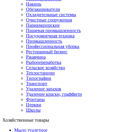
Накипь
Обезжириватели
Охладительные системы
Очистные сооружения
Парикмахерские
Пищевая промышленность
Посудомоечная техника
Промышленность
Профессиональная уборка
Ресторанный бизнес
Ржавчина
Рыбопереработка
Сельское хозяйство
Теплостанции
Типографии
Транспорт
Удаление запахов
Удаление краски, граффити
Фонтаны
Церкви
Школы
Хозяйственные товары
Мыло туалетное