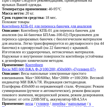
При стирке следуйте рекомендациям, приведенным на
ярлыках Вашей одежды.
Температура применения:
40-95°C
Масса нетто:
20 кг.
Срок годности средства:
18 мес.
Похожие товары
Контейнер КПБ-01 для переноса баночек для анализов
Описание:
Контейнер КПБ-01 для переноса баночек для
анализов (на 44 баночки БПАмк-100-02) Предназначен для
переноса одноразавых баночек с биологическим материалом
для анализа. Легко трансформируется из двухъяросного (на 44
баночки) в одноярусный (на 22 баночки) с крышкой.
Изготовлен из ударопрочных, нетоксичных материалов.
Наружные и внутренние поверхности контейнера устойчивы
к дезинфекции химическим методом.
Применение:
Контейнер
Весы МП 600 ВЖА Ф-2(100/200; 450х600) «Гулливер 07»
Описание:
Весы напольные электронные простого
взвешивания. Мах=300/600кг, Min=2000г е=100/200г. Весовой
индикатор МИ ВЖА/7Я. Индикация светодиодная.
Платформа 450х600 из нержавеющей стали. Функции: Режим
суммирования (ручное и автоматическое), режим фиксации
пикового значения, медицинский режим, режим дозирования.
Питание: от сети 220В/50Гц, аккумулятор 6В/4,5Ач
Применение:
весы
/
гуливер
/
линейка
/
напольные
/
х