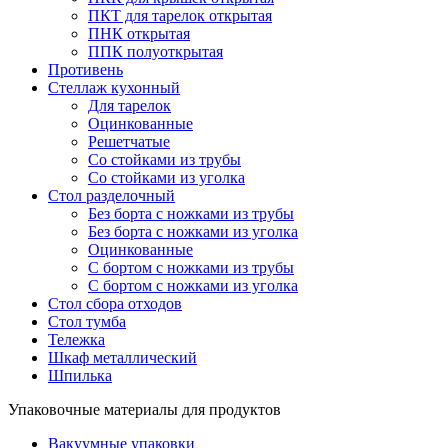
ПКТ для тарелок открытая
ПНК открытая
ППК полуоткрытая
Противень
Стеллаж кухонный
Для тарелок
Оцинкованные
Решетчатые
Со стойками из трубы
Со стойками из уголка
Стол разделочный
Без борта с ножками из трубы
Без борта с ножками из уголка
Оцинкованные
С бортом с ножками из трубы
С бортом с ножками из уголка
Стол сбора отходов
Стол тумба
Тележка
Шкаф металлический
Шпилька
Упаковочные материалы для продуктов
Вакуумные упаковки