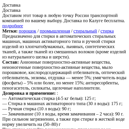
Доставка
Доставка
Доставим этот товар в любую точку России транспортной
компанией по вашему выбору. Доставка по Калуге бесплатна.
подробнее
Метки:
порошок
/
промышленная
/
стиральный
/
стирка
Предназначено для стирки в автоматических стиральных
машинах, машинах активаторного типа и ручной стирки
изделий из хлопчатобумажных, льняных, синтетических
тканей, а также тканей из смешанных волокон (кроме изделий
из натурального шелка и шерсти).
Состав:
Анионные поверхностно-активные вещества,
неионогенные поверхностно-активные вещества, мыло
порошковое, кислородсодержащий отбеливатель, оптический
отбеливатель, энзимы, отдушка — менее 5%; умягчитель воды
(фосфаты) – 5% или более, но менее 15%; антиресорбенты,
пеногаситель, силикаты, щелочные наполнители.
Дозировка и применение:
:
— Автоматическая стирка (4-5 кг белья): 125 г;
— Стирка в машинах активаторного типа (30 л воды): 175 г;
— Ручная стирка (10 л воды): 90 г;
— Замачивание (10 л воды, время замачивания – 2 часа): 90 г.
При сильном загрязнении, а также при стирке в жесткой воде
норму увеличить на (50–80) г