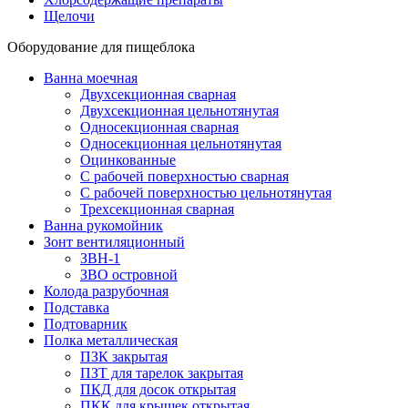
Щелочи
Оборудование для пищеблока
Ванна моечная
Двухсекционная сварная
Двухсекционная цельнотянутая
Односекционная сварная
Односекционная цельнотянутая
Оцинкованные
С рабочей поверхностью сварная
С рабочей поверхностью цельнотянутая
Трехсекционная сварная
Ванна рукомойник
Зонт вентиляционный
ЗВН-1
ЗВО островной
Колода разрубочная
Подставка
Подтоварник
Полка металлическая
ПЗК закрытая
ПЗТ для тарелок закрытая
ПКД для досок открытая
ПКК для крышек открытая