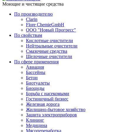
Моющие и чистящие средства
По производителю
Clarin
Flore ChemieGmbH
ООО "Новый Прогресс"
По свойствам
Кислотные очистители
Нейтральные очистители
Смазочные средства
Щелочные очистители
По сфере применения
Авиация
Бассейны
Бетон
Биотуалеты
Биоциды
Борьба с насекомыми
Гостиничный бизнес
Железная дорога
Жилищно-бытовое хозяйство
Защита электроприборов
Клининг
Медицина
Мясопереработка