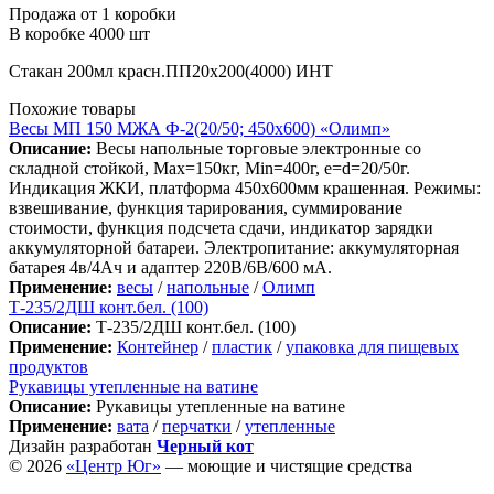
Продажа от 1 коробки
В коробке 4000 шт
Стакан 200мл красн.ПП20х200(4000) ИНТ
Похожие товары
Весы МП 150 МЖА Ф-2(20/50; 450х600) «Олимп»
Описание:
Весы напольные торговые электронные со
складной стойкой, Max=150кг, Min=400г, e=d=20/50г.
Индикация ЖКИ, платформа 450х600мм крашенная. Режимы:
взвешивание, функция тарирования, суммирование
стоимости, функция подсчета сдачи, индикатор зарядки
аккумуляторной батареи. Электропитание: аккумуляторная
батарея 4в/4Ач и адаптер 220В/6В/600 мА.
Применение:
весы
/
напольные
/
Олимп
Т-235/2ДШ конт.бел. (100)
Описание:
Т-235/2ДШ конт.бел. (100)
Применение:
Контейнер
/
пластик
/
упаковка для пищевых
продуктов
Рукавицы утепленные на ватине
Описание:
Рукавицы утепленные на ватине
Применение:
вата
/
перчатки
/
утепленные
Дизайн разработан
Черный кот
© 2026
«Центр Юг»
— моющие и чистящие средства