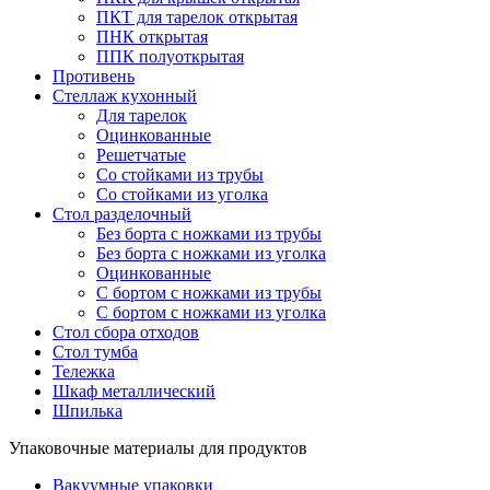
ПКТ для тарелок открытая
ПНК открытая
ППК полуоткрытая
Противень
Стеллаж кухонный
Для тарелок
Оцинкованные
Решетчатые
Со стойками из трубы
Со стойками из уголка
Стол разделочный
Без борта с ножками из трубы
Без борта с ножками из уголка
Оцинкованные
С бортом с ножками из трубы
С бортом с ножками из уголка
Стол сбора отходов
Стол тумба
Тележка
Шкаф металлический
Шпилька
Упаковочные материалы для продуктов
Вакуумные упаковки