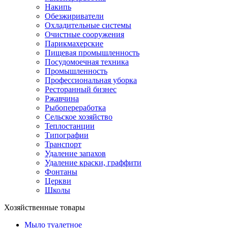
Накипь
Обезжириватели
Охладительные системы
Очистные сооружения
Парикмахерские
Пищевая промышленность
Посудомоечная техника
Промышленность
Профессиональная уборка
Ресторанный бизнес
Ржавчина
Рыбопереработка
Сельское хозяйство
Теплостанции
Типографии
Транспорт
Удаление запахов
Удаление краски, граффити
Фонтаны
Церкви
Школы
Хозяйственные товары
Мыло туалетное