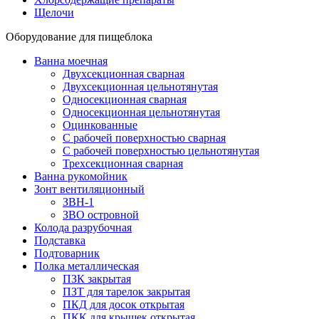
Щелочи
Оборудование для пищеблока
Ванна моечная
Двухсекционная сварная
Двухсекционная цельнотянутая
Односекционная сварная
Односекционная цельнотянутая
Оцинкованные
С рабочей поверхностью сварная
С рабочей поверхностью цельнотянутая
Трехсекционная сварная
Ванна рукомойник
Зонт вентиляционный
ЗВН-1
ЗВО островной
Колода разрубочная
Подставка
Подтоварник
Полка металлическая
ПЗК закрытая
ПЗТ для тарелок закрытая
ПКД для досок открытая
ПКК для крышек открытая