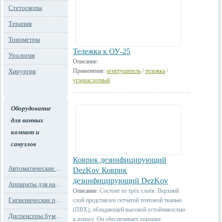
Стетоскопы
Терапия
Тонометры
Тележка к ОУ-25
Урология
Описание:
Хирургия
Применение:
огнетушитель
/
тележка
/
углекислотный
Оборудование
для ванных
комнат и
санузлов
Коврик дезинфицирующий
Автоматические освежители воздуха
DezKov Коврик
дезинфицирующий DezKov
Аппараты для надевания бахил
Описание:
Состоит из трёх слоёв. Верхний
Гигиенические расходные материалы
слой представлен сетчатой тентовой тканью
(ПВХ), обладающей высокой устойчивостью
Диспенсеры бумажных полотенец
к износу. Он обеспечивает хорошее