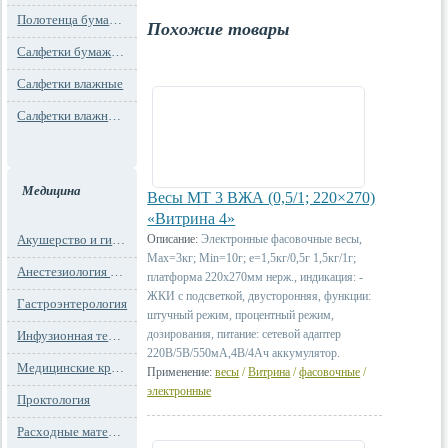
Полотенца бумажные
Похожие товары
Салфетки бумажные
Салфетки влажные
Салфетки влажные технического назначения
Медицина
Весы МТ 3 ВЖА (0,5/1; 220×270)
«Витрина 4»
Акушерство и гинекология
Описание:
Электронные фасовочные весы,
Max=3кг; Min=10г; e=1,5кг/0,5г 1,5кг/1г;
Анестезиология и реанимация
платформа 220х270мм нерж., индикация: -
ЖКИ с подсветкой, двусторонняя, функции:
Гастроэнтерология
штучный режим, процентный режим,
дозирования, питание: сетевой адаптер
Инфузионная терапия
220В/5В/550мА,4В/4Ач аккумулятор.
Медицинские кресла
Применение:
весы
/
Витрина
/
фасовочные
/
электронные
Проктология
Расходные материалы