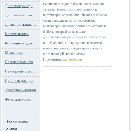
смачивание подошв обуви, колёс каталок,
Диспенсеры одноразовых сидений на унитаз
тележек, автопогрузочной техники и
Диспенсеры туалетной бумаги
протекторов автомашин. Нижняя и боковая
части выполнены из износостойкого
Дозаторы жидкого мыла
влагонепроницаемого тентового материала
(ПВХ), который не позволяет
Кипятильники
дезинфицирующему средству протекать на
пол. Средний слой представлен матом из
Контейнеры для мусора
пенополиуретана, обладающим высокой
Мыльницы
впитывающей способностью.
Применение:
дезинфекция
Пеленальные столы и детские сидения
Сенсорные смесители
Сушилки для рук
Туалетные ёршики
Фены для волос
Техническая
химия