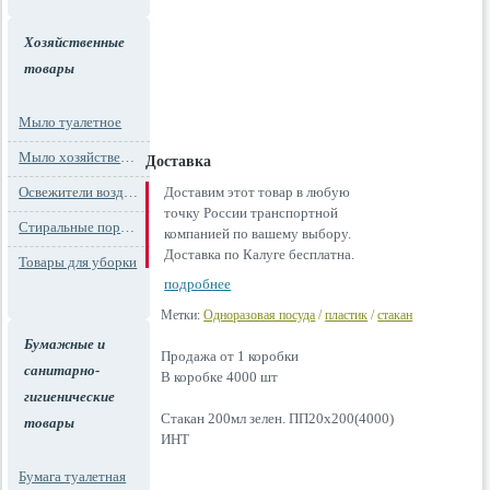
Хозяйственные
товары
Мыло туалетное
Мыло хозяйственное
Доставка
Освежители воздуха
Доставим этот товар в любую
точку России транспортной
Стиральные порошки
компанией по вашему выбору.
Доставка по Калуге бесплатна.
Товары для уборки
подробнее
Метки:
Одноразовая посуда
/
пластик
/
стакан
Бумажные и
Продажа от 1 коробки
санитарно-
В коробке 4000 шт
гигиенические
Стакан 200мл зелен. ПП20х200(4000)
товары
ИНТ
Бумага туалетная