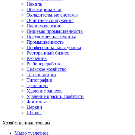
Накипь
Обезжириватели
Охладительные системы
Очистные сооружения
Парикмахерские
Пищевая промышленность
Посудомоечная техника
Промышленность
Профессиональная уборка
Ресторанный бизнес
Ржавчина
Рыбопереработка
Сельское хозяйство
Теплостанции
Типографии
Транспорт
Удаление запахов
Удаление краски, граффити
Фонтаны
Церкви
Школы
Хозяйственные товары
Мыло туалетное