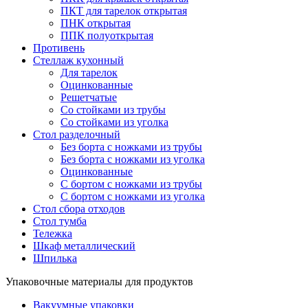
ПКТ для тарелок открытая
ПНК открытая
ППК полуоткрытая
Противень
Стеллаж кухонный
Для тарелок
Оцинкованные
Решетчатые
Со стойками из трубы
Со стойками из уголка
Стол разделочный
Без борта с ножками из трубы
Без борта с ножками из уголка
Оцинкованные
С бортом с ножками из трубы
С бортом с ножками из уголка
Стол сбора отходов
Стол тумба
Тележка
Шкаф металлический
Шпилька
Упаковочные материалы для продуктов
Вакуумные упаковки