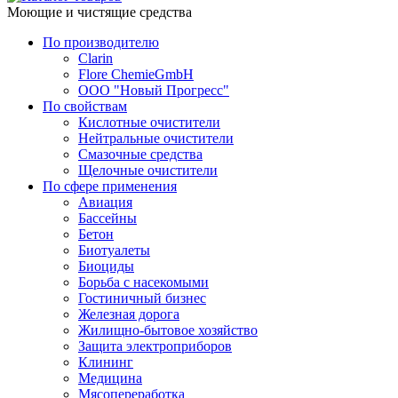
Моющие и чистящие средства
По производителю
Clarin
Flore ChemieGmbH
ООО "Новый Прогресс"
По свойствам
Кислотные очистители
Нейтральные очистители
Смазочные средства
Щелочные очистители
По сфере применения
Авиация
Бассейны
Бетон
Биотуалеты
Биоциды
Борьба с насекомыми
Гостиничный бизнес
Железная дорога
Жилищно-бытовое хозяйство
Защита электроприборов
Клининг
Медицина
Мясопереработка