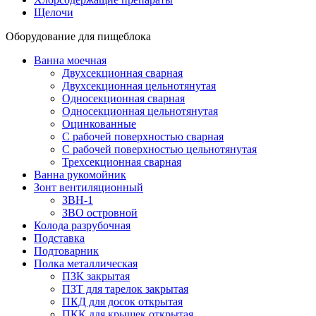
Щелочи
Оборудование для пищеблока
Ванна моечная
Двухсекционная сварная
Двухсекционная цельнотянутая
Односекционная сварная
Односекционная цельнотянутая
Оцинкованные
С рабочей поверхностью сварная
С рабочей поверхностью цельнотянутая
Трехсекционная сварная
Ванна рукомойник
Зонт вентиляционный
ЗВН-1
ЗВО островной
Колода разрубочная
Подставка
Подтоварник
Полка металлическая
ПЗК закрытая
ПЗТ для тарелок закрытая
ПКД для досок открытая
ПКК для крышек открытая