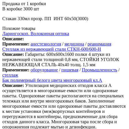
Продажа от 1 коробки
В коробке 3000 шт
Стакан 330мл прозр. ПП ИНТ 60х50(3000)
Похожие товары
Ларингоскоп. Волоконная оптика
Описание:
Применение:
анестезиология
/
медицина
/
реанимация
Стеллаж из нержавеющей стали СТКН-600/600-Н
Описание:
Габариты: 600х600х1600 полки 4 штуки из
нержавеющей стали толщиной 0,8 мм, СТОЙКИ УГОЛОК
НЕРЖАВЕЮЩАЯ СТАЛЬ 40х40 толщ. 1,5 мм
Применение:
оборудование
/
пищевая
/
Промышленность
/
стеллаж
Бак полимерный белого цвета многоразовый кл.А
Описание:
Утилизация медицинских отходов класса А
осуществляется в многоразовые емкости или одноразовые
пакеты. Одноразовые пакеты располагаются на специальных
тележках или внутри многоразовых баков. Заполненные
многоразовые емкости или одноразовые пакеты доставляются
к местам установки (меж)корпусных контейнеров и
перегружаются в контейнеры, предназначенные для сбора
отходов данного класса. Многоразовая тара после сбора и
опорожнения подлежит мытью и дезинфекции.