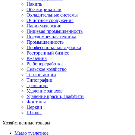
Накипь
Обезжириватели
Охладительные системы
Очистные сооружения
Парикмахерские
Пищевая промышленность
Посудомоечная техника
Промышленность
Профессиональная уборка
Ресторанный бизнес
Ржавчина
Рыбопереработка
Сельское хозяйство
Теплостанции
Типографии
Транспорт
Удаление запахов
Удаление краски, граффити
Фонтаны
Церкви
Школы
Хозяйственные товары
Мыло туалетное