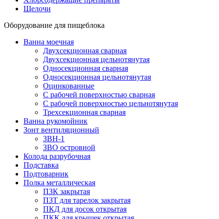
Щелочи
Оборудование для пищеблока
Ванна моечная
Двухсекционная сварная
Двухсекционная цельнотянутая
Односекционная сварная
Односекционная цельнотянутая
Оцинкованные
С рабочей поверхностью сварная
С рабочей поверхностью цельнотянутая
Трехсекционная сварная
Ванна рукомойник
Зонт вентиляционный
ЗВН-1
ЗВО островной
Колода разрубочная
Подставка
Подтоварник
Полка металлическая
ПЗК закрытая
ПЗТ для тарелок закрытая
ПКД для досок открытая
ПКК для крышек открытая