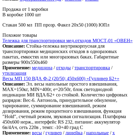
Продажа от 1 коробки
В коробке 1000 шт
Стакан 500 мл ПП прозр. Факел 20х50 (1000) ЮПл
Похожие товары
Тележка для транспортировки мед.отходов МОСТ-01 «ОВЕН»
Описание:
Стойка-тележка внутрикорпусная для
транспортировки медицинских отходов в одноразовых
пакетах, емкостях или многоразовых баках. Габаритные
размеры 900х550х460
Применение:
медицина
/
отходы
/
транспортировка
/
утилизация
Весы МП 150 ВДА Ф-2 (20/50; 450х600) «Гулливер Б2+»
Описание:
Эл. весы напольные простого взвешивания,
МАХ=150кг, MIN=400г, e=20/50г, блок светодиодной
индикации МИ ВДА/Б2+ со стойкой. Количество цифровых
разрядов: Вес-6. Автоноль, принудительное обнуление,
тарирование, суммирование взвешиваний, режим
дозирования, режим процентного взвешивания, функция
"Hold", счетный режим, звуковая сигнализация. Платформа
450х600 нерж., интерфейс RS 232, питание: аккумулятор
6в/4Ач, сеть 220в , темп: -10+40 град С
Применение:
весы
/
гуливер
/
линейка
/
напольные
/
х