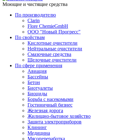
Моющие и чистящие средства
По производителю
Clarin
Flore ChemieGmbH
ООО "Новый Прогресс"
По свойствам
Кислотные очистители
Нейтральные очистители
Смазочные средства
Щелочные очистители
По сфере применения
Авиация
Бассейны
Бетон
Биотуалеты
Биоциды
Борьба с насекомыми
Гостиничный бизнес
Железная дорога
Жилищно-бытовое хозяйство
Защита электроприборов
Клининг
Медицина
Мясопереработка