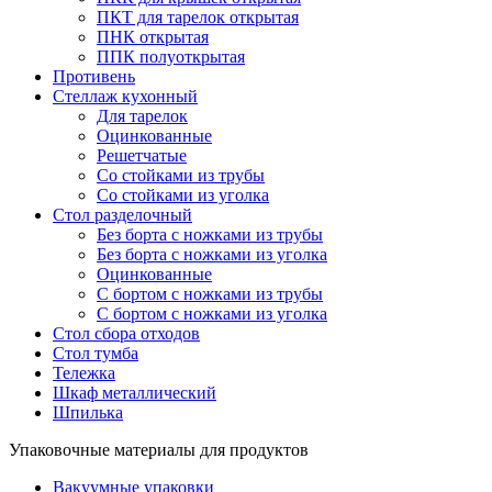
ПКТ для тарелок открытая
ПНК открытая
ППК полуоткрытая
Противень
Стеллаж кухонный
Для тарелок
Оцинкованные
Решетчатые
Со стойками из трубы
Со стойками из уголка
Стол разделочный
Без борта с ножками из трубы
Без борта с ножками из уголка
Оцинкованные
С бортом с ножками из трубы
С бортом с ножками из уголка
Стол сбора отходов
Стол тумба
Тележка
Шкаф металлический
Шпилька
Упаковочные материалы для продуктов
Вакуумные упаковки