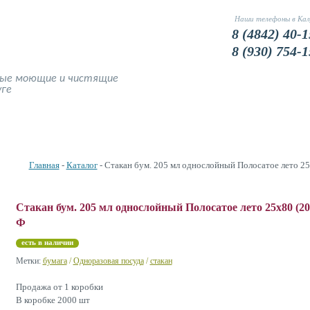
Наши телефоны в Кал
8 (4842) 40-1
8 (930) 754-1
ные моющие и чистящие
уге
Наши Цены
Доставка и оплата
Фото
Устранение запахов
Главная
-
Каталог
- Стакан бум. 205 мл однослойный Полосатое лето 25
Стакан бум. 205 мл однослойный Полосатое лето 25х80 (20
Ф
есть в наличии
Метки:
бумага
/
Одноразовая посуда
/
стакан
Продажа от 1 коробки
В коробке 2000 шт