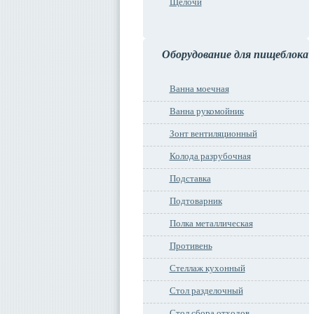
Щелочи
Оборудование для пищеблока
Ванна моечная
Ванна рукомойник
Зонт вентиляционный
Колода разрубочная
Подставка
Подтоварник
Полка металлическая
Противень
Стеллаж кухонный
Стол разделочный
Стол сбора отходов