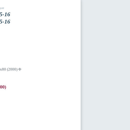
уге
5-16
5-16
Вакансии
Контакты
х80 (2000) Ф
00)