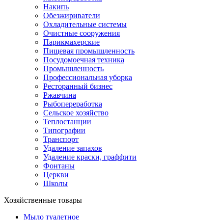
Накипь
Обезжириватели
Охладительные системы
Очистные сооружения
Парикмахерские
Пищевая промышленность
Посудомоечная техника
Промышленность
Профессиональная уборка
Ресторанный бизнес
Ржавчина
Рыбопереработка
Сельское хозяйство
Теплостанции
Типографии
Транспорт
Удаление запахов
Удаление краски, граффити
Фонтаны
Церкви
Школы
Хозяйственные товары
Мыло туалетное