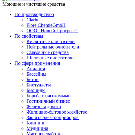
Моющие и чистящие средства
По производителю
Clarin
Flore ChemieGmbH
ООО "Новый Прогресс"
По свойствам
Кислотные очистители
Нейтральные очистители
Смазочные средства
Щелочные очистители
По сфере применения
Авиация
Бассейны
Бетон
Биотуалеты
Биоциды
Борьба с насекомыми
Гостиничный бизнес
Железная дорога
Жилищно-бытовое хозяйство
Защита электроприборов
Клининг
Медицина
Мясопереработка