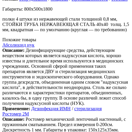
Габариты: 800х500х1800
полки 4 штуки из нержавеющей стали толщиной 0,8 мм,
СТОЙКИ ТРУБА НЕРЖАВЕЮЩАЯ СТАЛЬ 40х40 толщ. 1,5
мм, квадратная — по умолчанию (круглая — по требованию)
Похожие товары
Абсолюцид нук
Описание:
Дезинфицирующие средства, действующим
веществом которых является надуксусная кислота, хорошо
известны и длительное время используются в медицинских
учреждениях. Основной сферой применения таких
препаратов является ДВУ и стерилизация медицинских
инструментов и эндоскопического оборудования. Однако
группа дезсредств, объединенная одним словом "надуксусная
кислота", в действительности неоднородна. Столь же сильно
различаются и характеристики препаратов, объединенных,
казалось бы, в одну группу. В основе различий лежит способ
получения надуксусной кислоты (НУК).
Применение:
Дезинфекция ИМН
/
стерилизация
Ростомер 2М
Описание:
Ростомер механический ленточный настенный, с
пружинным сматыванием. Предел измерения 0-200см.
Дискретность 1 мм. Габариты в упаковке: 150х125х35мм.