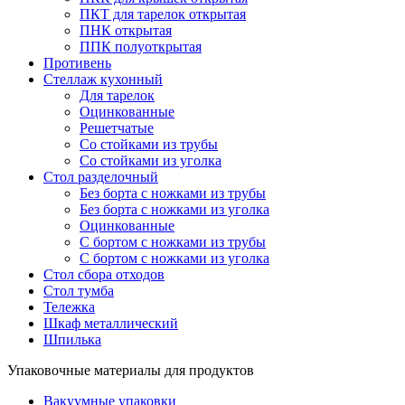
ПКТ для тарелок открытая
ПНК открытая
ППК полуоткрытая
Противень
Стеллаж кухонный
Для тарелок
Оцинкованные
Решетчатые
Со стойками из трубы
Со стойками из уголка
Стол разделочный
Без борта с ножками из трубы
Без борта с ножками из уголка
Оцинкованные
С бортом с ножками из трубы
С бортом с ножками из уголка
Стол сбора отходов
Стол тумба
Тележка
Шкаф металлический
Шпилька
Упаковочные материалы для продуктов
Вакуумные упаковки