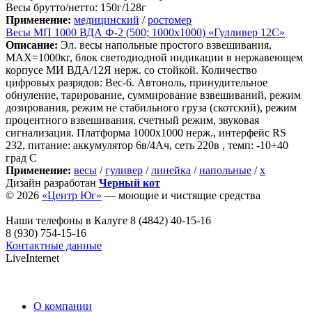
Весы брутто/нетто: 150г/128г
Применение:
медицинский
/
ростомер
Весы МП 1000 ВДА Ф-2 (500; 1000х1000) «Гулливер 12С»
Описание:
Эл. весы напольные простого взвешивания,
МАХ=1000кг, блок светодиодной индикации в нержавеющем
корпусе МИ ВДА/12Я нерж. со стойкой. Количество
цифровых разрядов: Вес-6. Автоноль, принудительное
обнуление, тарирование, суммирование взвешиваний, режим
дозирования, режим не стабильного груза (скотский), режим
процентного взвешивания, счетный режим, звуковая
сигнализация. Платформа 1000х1000 нерж., интерфейс RS
232, питание: аккумулятор 6в/4Ач, сеть 220в , темп: -10+40
град С
Применение:
весы
/
гуливер
/
линейка
/
напольные
/
х
Дизайн разработан
Черный кот
© 2026
«Центр Юг»
— моющие и чистящие средства
Наши телефоны в Калуге
8 (4842) 40-15-16
8 (930) 754-15-16
Контактные данные
LiveInternet
О компании