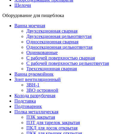
Щелочи
Оборудование для пищеблока
Ванна моечная
Двухсекционная сварная
Двухсекционная цельнотянутая
Односекционная сварная
Односекционная цельнотянутая
Оцинкованные
С рабочей поверхностью сварная
С рабочей поверхностью цельнотянутая
Трехсекционная сварная
Ванна рукомойник
Зонт вентиляционный
ЗВН-1
ЗВО островной
Колода разрубочная
Подставка
Подтоварник
Полка металлическая
ПЗК закрытая
ПЗТ для тарелок закрытая
ПКД для досок открытая
ПКК для крышек открытая