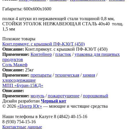
Габариты: 600х600х1600
полки 4 штуки из нержавеющей стали толщиной 0,8 мм,
СТОЙКИ УГОЛОК НЕРЖАВЕЮЩАЯ СТАЛЬ 40х40 толщ.
1,5 мм
Похожие товары
Конт.прямоуг. с крышкой ПФ-К30/Т (450)
Описание:
Конт.прямоуг. с крышкой ПФ-К30/Т (450)
Применение:
Контейнер
/
пластик
/
упаковка для пищевых
продуктов
Соль Мажеф
Описание:
25кг
Применение:
препараты
/
техническая
/
химия
/
хлорсодержащие
МПП «Буран-15КД»
Описание:
Применение:
модуль
/
пожаротушение
/
порошковый
Дизайн разработан
Черный кот
© 2026
«Центр Юг»
— моющие и чистящие средства
Наши телефоны в Калуге
8 (4842) 40-15-16
8 (930) 754-15-16
Контактные данные