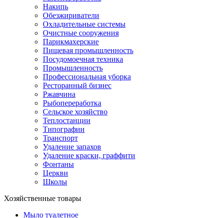
Накипь
Обезжириватели
Охладительные системы
Очистные сооружения
Парикмахерские
Пищевая промышленность
Посудомоечная техника
Промышленность
Профессиональная уборка
Ресторанный бизнес
Ржавчина
Рыбопереработка
Сельское хозяйство
Теплостанции
Типографии
Транспорт
Удаление запахов
Удаление краски, граффити
Фонтаны
Церкви
Школы
Хозяйственные товары
Мыло туалетное