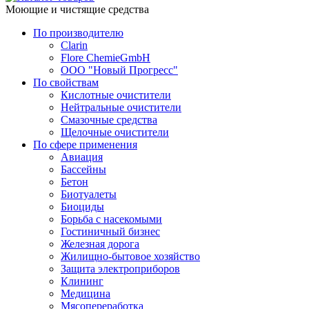
Моющие и чистящие средства
По производителю
Clarin
Flore ChemieGmbH
ООО "Новый Прогресс"
По свойствам
Кислотные очистители
Нейтральные очистители
Смазочные средства
Щелочные очистители
По сфере применения
Авиация
Бассейны
Бетон
Биотуалеты
Биоциды
Борьба с насекомыми
Гостиничный бизнес
Железная дорога
Жилищно-бытовое хозяйство
Защита электроприборов
Клининг
Медицина
Мясопереработка