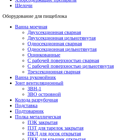
Щелочи
Оборудование для пищеблока
Ванна моечная
Двухсекционная сварная
Двухсекционная цельнотянутая
Односекционная сварная
Односекционная цельнотянутая
Оцинкованные
С рабочей поверхностью сварная
С рабочей поверхностью цельнотянутая
Трехсекционная сварная
Ванна рукомойник
Зонт вентиляционный
ЗВН-1
ЗВО островной
Колода разрубочная
Подставка
Подтоварник
Полка металлическая
ПЗК закрытая
ПЗТ для тарелок закрытая
ПКД для досок открытая
ПКК для крышек открытая