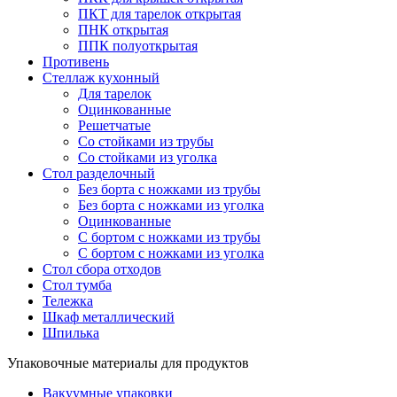
ПКТ для тарелок открытая
ПНК открытая
ППК полуоткрытая
Противень
Стеллаж кухонный
Для тарелок
Оцинкованные
Решетчатые
Со стойками из трубы
Со стойками из уголка
Стол разделочный
Без борта с ножками из трубы
Без борта с ножками из уголка
Оцинкованные
С бортом с ножками из трубы
С бортом с ножками из уголка
Стол сбора отходов
Стол тумба
Тележка
Шкаф металлический
Шпилька
Упаковочные материалы для продуктов
Вакуумные упаковки