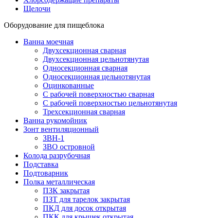
Щелочи
Оборудование для пищеблока
Ванна моечная
Двухсекционная сварная
Двухсекционная цельнотянутая
Односекционная сварная
Односекционная цельнотянутая
Оцинкованные
С рабочей поверхностью сварная
С рабочей поверхностью цельнотянутая
Трехсекционная сварная
Ванна рукомойник
Зонт вентиляционный
ЗВН-1
ЗВО островной
Колода разрубочная
Подставка
Подтоварник
Полка металлическая
ПЗК закрытая
ПЗТ для тарелок закрытая
ПКД для досок открытая
ПКК для крышек открытая