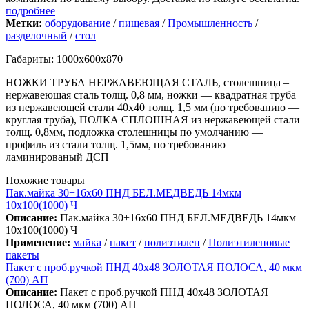
подробнее
Метки:
оборудование
/
пищевая
/
Промышленность
/
разделочный
/
стол
Габариты: 1000х600х870
НОЖКИ ТРУБА НЕРЖАВЕЮЩАЯ СТАЛЬ, столешница –
нержавеющая сталь толщ. 0,8 мм, ножки — квадратная труба
из нержавеющей стали 40х40 толщ. 1,5 мм (по требованию —
круглая труба), ПОЛКА СПЛОШНАЯ из нержавеющей стали
толщ. 0,8мм, подложка столешницы по умолчанию —
профиль из стали толщ. 1,5мм, по требованию —
ламинированый ДСП
Похожие товары
Пак.майка 30+16х60 ПНД БЕЛ.МЕДВЕДЬ 14мкм
10х100(1000) Ч
Описание:
Пак.майка 30+16х60 ПНД БЕЛ.МЕДВЕДЬ 14мкм
10х100(1000) Ч
Применение:
майка
/
пакет
/
полиэтилен
/
Полиэтиленовые
пакеты
Пакет с проб.ручкой ПНД 40х48 ЗОЛОТАЯ ПОЛОСА, 40 мкм
(700) АП
Описание:
Пакет с проб.ручкой ПНД 40х48 ЗОЛОТАЯ
ПОЛОСА, 40 мкм (700) АП