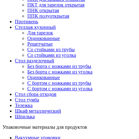
ПКТ для тарелок открытая
ПНК открытая
ППК полуоткрытая
Противень
Стеллаж кухонный
Для тарелок
Оцинкованные
Решетчатые
Со стойками из трубы
Со стойками из уголка
Стол разделочный
Без борта с ножками из трубы
Без борта с ножками из уголка
Оцинкованные
С бортом с ножками из трубы
С бортом с ножками из уголка
Стол сбора отходов
Стол тумба
Тележка
Шкаф металлический
Шпилька
Упаковочные материалы для продуктов
Вакуумные упаковки