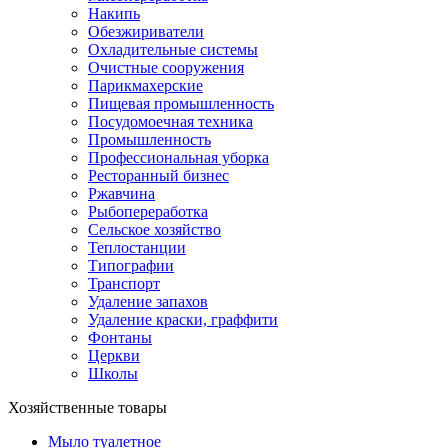
Накипь
Обезжириватели
Охладительные системы
Очистные сооружения
Парикмахерские
Пищевая промышленность
Посудомоечная техника
Промышленность
Профессиональная уборка
Ресторанный бизнес
Ржавчина
Рыбопереработка
Сельское хозяйство
Теплостанции
Типографии
Транспорт
Удаление запахов
Удаление краски, граффити
Фонтаны
Церкви
Школы
Хозяйственные товары
Мыло туалетное