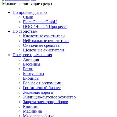
Моющие и чистящие средства
По производителю
Clarin
Flore ChemieGmbH
ООО "Новый Прогресс"
По свойствам
Кислотные очистители
Нейтральные очистители
Смазочные средства
Щелочные очистители
По сфере применения
Авиация
Бассейны
Бетон
Биотуалеты
Биоциды
Борьба с насекомыми
Гостиничный бизнес
Железная дорога
Жилищно-бытовое хозяйство
Защита электроприборов
Клининг
Медицина
Мясопереработка