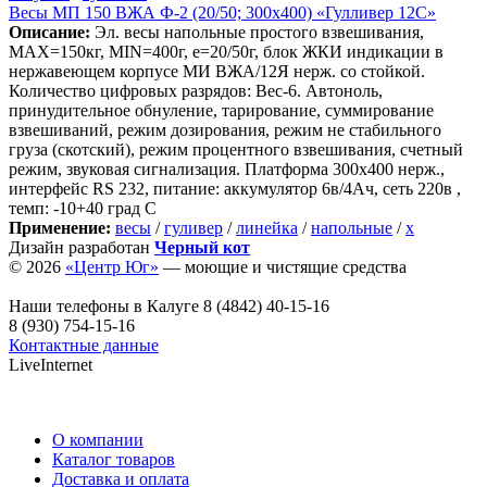
Весы МП 150 ВЖА Ф-2 (20/50; 300х400) «Гулливер 12С»
Описание:
Эл. весы напольные простого взвешивания,
МАХ=150кг, MIN=400г, e=20/50г, блок ЖКИ индикации в
нержавеющем корпусе МИ ВЖА/12Я нерж. со стойкой.
Количество цифровых разрядов: Вес-6. Автоноль,
принудительное обнуление, тарирование, суммирование
взвешиваний, режим дозирования, режим не стабильного
груза (скотский), режим процентного взвешивания, счетный
режим, звуковая сигнализация. Платформа 300х400 нерж.,
интерфейс RS 232, питание: аккумулятор 6в/4Ач, сеть 220в ,
темп: -10+40 град С
Применение:
весы
/
гуливер
/
линейка
/
напольные
/
х
Дизайн разработан
Черный кот
© 2026
«Центр Юг»
— моющие и чистящие средства
Наши телефоны в Калуге
8 (4842) 40-15-16
8 (930) 754-15-16
Контактные данные
LiveInternet
О компании
Каталог товаров
Доставка и оплата