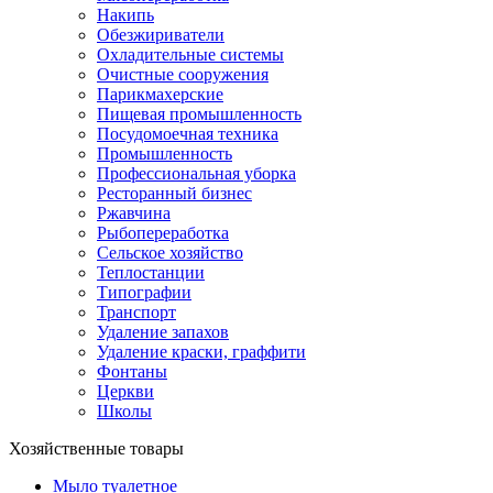
Накипь
Обезжириватели
Охладительные системы
Очистные сооружения
Парикмахерские
Пищевая промышленность
Посудомоечная техника
Промышленность
Профессиональная уборка
Ресторанный бизнес
Ржавчина
Рыбопереработка
Сельское хозяйство
Теплостанции
Типографии
Транспорт
Удаление запахов
Удаление краски, граффити
Фонтаны
Церкви
Школы
Хозяйственные товары
Мыло туалетное