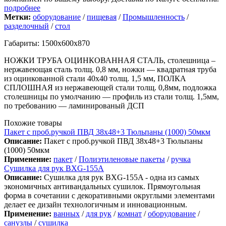
подробнее
Метки:
оборудование
/
пищевая
/
Промышленность
/
разделочный
/
стол
Габариты: 1500х600х870
НОЖКИ ТРУБА ОЦИНКОВАННАЯ СТАЛЬ, столешница –
нержавеющая сталь толщ. 0,8 мм, ножки — квадратная труба
из оцинкованной стали 40х40 толщ. 1,5 мм, ПОЛКА
СПЛОШНАЯ из нержавеющей стали толщ. 0,8мм, подложка
столешницы по умолчанию — профиль из стали толщ. 1,5мм,
по требованию — ламинированый ДСП
Похожие товары
Пакет с проб.ручкой ПВД 38х48+3 Тюльпаны (1000) 50мкм
Описание:
Пакет с проб.ручкой ПВД 38х48+3 Тюльпаны
(1000) 50мкм
Применение:
пакет
/
Полиэтиленовые пакеты
/
ручка
Сушилка для рук BXG-155A
Описание:
Сушилка для рук BXG-155A - одна из самых
экономичных антивандальных сушилок. Прямоугольная
форма в сочетании с декоративными округлыми элементами
делает ее дизайн технологичным и инновационным.
Применение:
ванных
/
для рук
/
комнат
/
оборудование
/
санузлы
/
сушилка