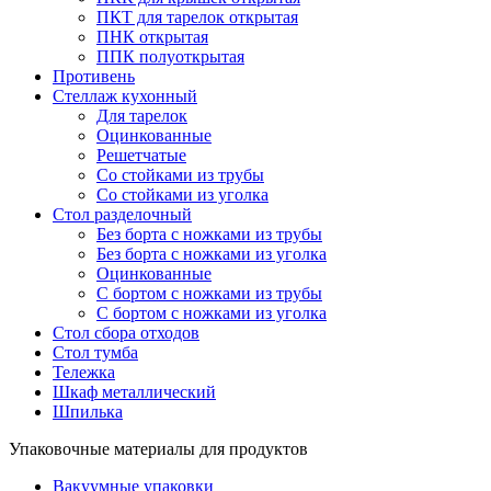
ПКТ для тарелок открытая
ПНК открытая
ППК полуоткрытая
Противень
Стеллаж кухонный
Для тарелок
Оцинкованные
Решетчатые
Со стойками из трубы
Со стойками из уголка
Стол разделочный
Без борта с ножками из трубы
Без борта с ножками из уголка
Оцинкованные
С бортом с ножками из трубы
С бортом с ножками из уголка
Стол сбора отходов
Стол тумба
Тележка
Шкаф металлический
Шпилька
Упаковочные материалы для продуктов
Вакуумные упаковки