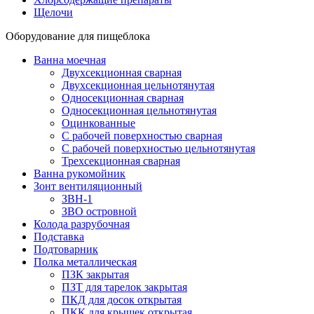
Щелочи
Оборудование для пищеблока
Ванна моечная
Двухсекционная сварная
Двухсекционная цельнотянутая
Односекционная сварная
Односекционная цельнотянутая
Оцинкованные
С рабочей поверхностью сварная
С рабочей поверхностью цельнотянутая
Трехсекционная сварная
Ванна рукомойник
Зонт вентиляционный
ЗВН-1
ЗВО островной
Колода разрубочная
Подставка
Подтоварник
Полка металлическая
ПЗК закрытая
ПЗТ для тарелок закрытая
ПКД для досок открытая
ПКК для крышек открытая