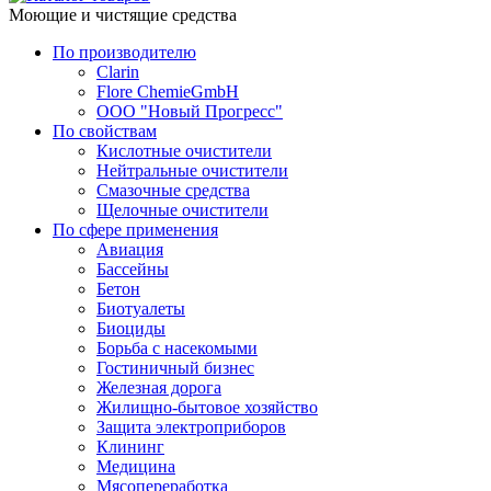
Моющие и чистящие средства
По производителю
Clarin
Flore ChemieGmbH
ООО "Новый Прогресс"
По свойствам
Кислотные очистители
Нейтральные очистители
Смазочные средства
Щелочные очистители
По сфере применения
Авиация
Бассейны
Бетон
Биотуалеты
Биоциды
Борьба с насекомыми
Гостиничный бизнес
Железная дорога
Жилищно-бытовое хозяйство
Защита электроприборов
Клининг
Медицина
Мясопереработка