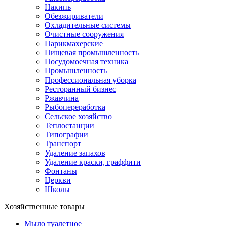
Накипь
Обезжириватели
Охладительные системы
Очистные сооружения
Парикмахерские
Пищевая промышленность
Посудомоечная техника
Промышленность
Профессиональная уборка
Ресторанный бизнес
Ржавчина
Рыбопереработка
Сельское хозяйство
Теплостанции
Типографии
Транспорт
Удаление запахов
Удаление краски, граффити
Фонтаны
Церкви
Школы
Хозяйственные товары
Мыло туалетное