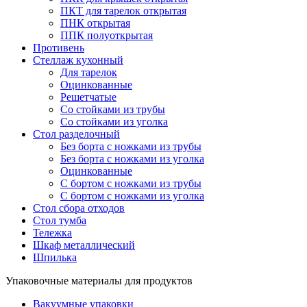
ПКТ для тарелок открытая
ПНК открытая
ППК полуоткрытая
Противень
Стеллаж кухонный
Для тарелок
Оцинкованные
Решетчатые
Со стойками из трубы
Со стойками из уголка
Стол разделочный
Без борта с ножками из трубы
Без борта с ножками из уголка
Оцинкованные
С бортом с ножками из трубы
С бортом с ножками из уголка
Стол сбора отходов
Стол тумба
Тележка
Шкаф металлический
Шпилька
Упаковочные материалы для продуктов
Вакуумные упаковки