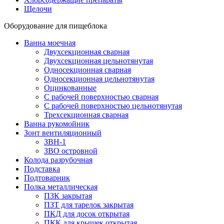
Щелочи
Оборудование для пищеблока
Ванна моечная
Двухсекционная сварная
Двухсекционная цельнотянутая
Односекционная сварная
Односекционная цельнотянутая
Оцинкованные
С рабочей поверхностью сварная
С рабочей поверхностью цельнотянутая
Трехсекционная сварная
Ванна рукомойник
Зонт вентиляционный
ЗВН-1
ЗВО островной
Колода разрубочная
Подставка
Подтоварник
Полка металлическая
ПЗК закрытая
ПЗТ для тарелок закрытая
ПКД для досок открытая
ПКК для крышек открытая