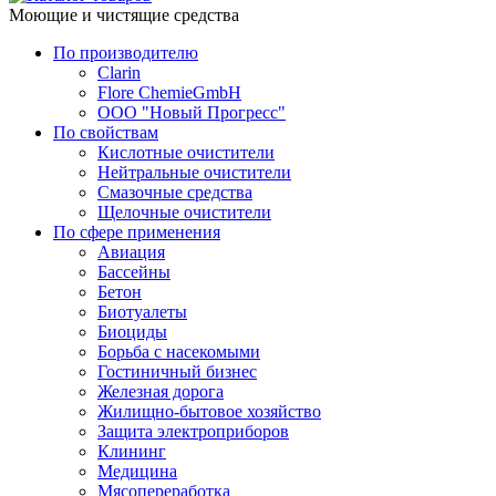
Моющие и чистящие средства
По производителю
Clarin
Flore ChemieGmbH
ООО "Новый Прогресс"
По свойствам
Кислотные очистители
Нейтральные очистители
Смазочные средства
Щелочные очистители
По сфере применения
Авиация
Бассейны
Бетон
Биотуалеты
Биоциды
Борьба с насекомыми
Гостиничный бизнес
Железная дорога
Жилищно-бытовое хозяйство
Защита электроприборов
Клининг
Медицина
Мясопереработка