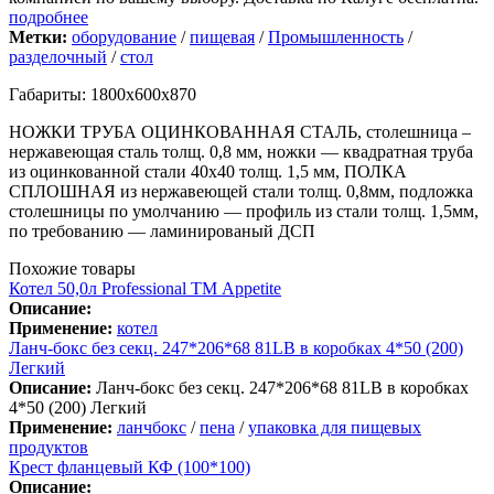
подробнее
Метки:
оборудование
/
пищевая
/
Промышленность
/
разделочный
/
стол
Габариты: 1800х600х870
НОЖКИ ТРУБА ОЦИНКОВАННАЯ СТАЛЬ, столешница –
нержавеющая сталь толщ. 0,8 мм, ножки — квадратная труба
из оцинкованной стали 40х40 толщ. 1,5 мм, ПОЛКА
СПЛОШНАЯ из нержавеющей стали толщ. 0,8мм, подложка
столешницы по умолчанию — профиль из стали толщ. 1,5мм,
по требованию — ламинированый ДСП
Похожие товары
Котел 50,0л Professional ТМ Appetite
Описание:
Применение:
котел
Ланч-бокс без секц. 247*206*68 81LB в коробках 4*50 (200)
Легкий
Описание:
Ланч-бокс без секц. 247*206*68 81LB в коробках
4*50 (200) Легкий
Применение:
ланчбокс
/
пена
/
упаковка для пищевых
продуктов
Крест фланцевый КФ (100*100)
Описание: