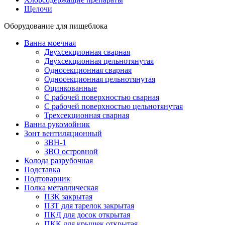
Щелочи
Оборудование для пищеблока
Ванна моечная
Двухсекционная сварная
Двухсекционная цельнотянутая
Односекционная сварная
Односекционная цельнотянутая
Оцинкованные
С рабочей поверхностью сварная
С рабочей поверхностью цельнотянутая
Трехсекционная сварная
Ванна рукомойник
Зонт вентиляционный
ЗВН-1
ЗВО островной
Колода разрубочная
Подставка
Подтоварник
Полка металлическая
ПЗК закрытая
ПЗТ для тарелок закрытая
ПКД для досок открытая
ПКК для крышек открытая