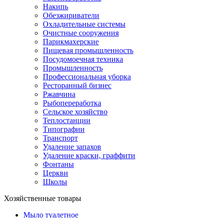
Накипь
Обезжириватели
Охладительные системы
Очистные сооружения
Парикмахерские
Пищевая промышленность
Посудомоечная техника
Промышленность
Профессиональная уборка
Ресторанный бизнес
Ржавчина
Рыбопереработка
Сельское хозяйство
Теплостанции
Типографии
Транспорт
Удаление запахов
Удаление краски, граффити
Фонтаны
Церкви
Школы
Хозяйственные товары
Мыло туалетное