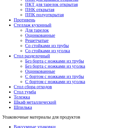
ПКТ для тарелок открытая
ПНК открытая
ППК полуоткрытая
Противень
Стеллаж кухонный
Для тарелок
Оцинкованные
Решетчатые
Со стойками из трубы
Со стойками из уголка
Стол разделочный
Без борта с ножками из трубы
Без борта с ножками из уголка
Оцинкованные
С бортом с ножками из трубы
С бортом с ножками из уголка
Стол сбора отходов
Стол тумба
Тележка
Шкаф металлический
Шпилька
Упаковочные материалы для продуктов
Вакуумные упаковки