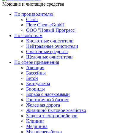
Моющие и чистящие средства
По производителю
Clarin
Flore ChemieGmbH
ООО "Новый Прогресс"
По свойствам
Кислотные очистители
Нейтральные очистители
Смазочные средства
Щелочные очистители
По сфере применения
Авиация
Бассейны
Бетон
Биотуалеты
Биоциды
Борьба с насекомыми
Гостиничный бизнес
Железная дорога
Жилищно-бытовое хозяйство
Защита электроприборов
Клининг
Медицина
Мясопереработка