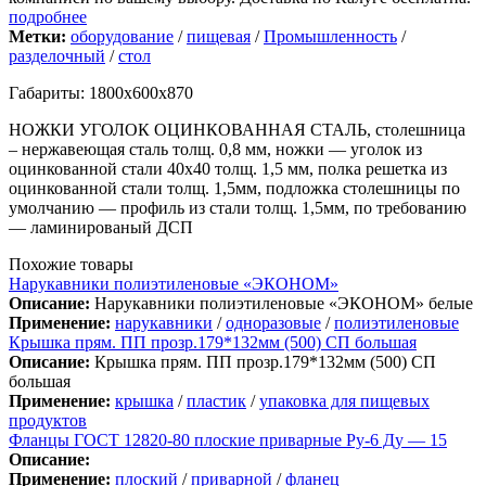
подробнее
Метки:
оборудование
/
пищевая
/
Промышленность
/
разделочный
/
стол
Габариты: 1800х600х870
НОЖКИ УГОЛОК ОЦИНКОВАННАЯ СТАЛЬ, столешница
– нержавеющая сталь толщ. 0,8 мм, ножки — уголок из
оцинкованной стали 40х40 толщ. 1,5 мм, полка решетка из
оцинкованной стали толщ. 1,5мм, подложка столешницы по
умолчанию — профиль из стали толщ. 1,5мм, по требованию
— ламинированый ДСП
Похожие товары
Нарукавники полиэтиленовые «ЭКОНОМ»
Описание:
Нарукавники полиэтиленовые «ЭКОНОМ» белые
Применение:
нарукавники
/
одноразовые
/
полиэтиленовые
Крышка прям. ПП прозр.179*132мм (500) СП большая
Описание:
Крышка прям. ПП прозр.179*132мм (500) СП
большая
Применение:
крышка
/
пластик
/
упаковка для пищевых
продуктов
Фланцы ГОСТ 12820-80 плоские приварные Ру-6 Ду — 15
Описание:
Применение:
плоский
/
приварной
/
фланец