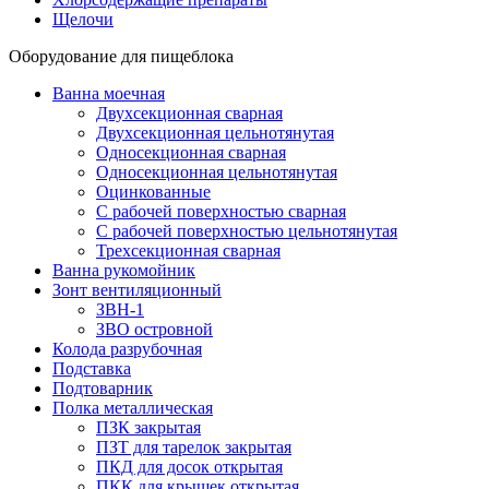
Щелочи
Оборудование для пищеблока
Ванна моечная
Двухсекционная сварная
Двухсекционная цельнотянутая
Односекционная сварная
Односекционная цельнотянутая
Оцинкованные
С рабочей поверхностью сварная
С рабочей поверхностью цельнотянутая
Трехсекционная сварная
Ванна рукомойник
Зонт вентиляционный
ЗВН-1
ЗВО островной
Колода разрубочная
Подставка
Подтоварник
Полка металлическая
ПЗК закрытая
ПЗТ для тарелок закрытая
ПКД для досок открытая
ПКК для крышек открытая