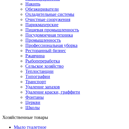
Накипь
Обезжириватели
Охладительные системы
Очистные сооружения
Парикмахерские
Пищевая промышленность
Посудомоечная техника
Промышленность
Профессиональная уборка
Ресторанный бизнес
Ржавчина
Рыбопереработка
Сельское хозяйство
Теплостанции
Типографии
Транспорт
Удаление запахов
Удаление краски, граффити
Фонтаны
Церкви
Школы
Хозяйственные товары
Мыло туалетное