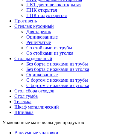
ПКТ для тарелок открытая
ПНК открытая
ППК полуоткрытая
Противень
Стеллаж кухонный
Для тарелок
Оцинкованные
Решетчатые
Со стойками из трубы
Со стойками из уголка
Стол разделочный
Без борта с ножками из трубы
Без борта с ножками из уголка
Оцинкованные
С бортом с ножками из трубы
С бортом с ножками из уголка
Стол сбора отходов
Стол тумба
Тележка
Шкаф металлический
Шпилька
Упаковочные материалы для продуктов
Вакуумные упаковки