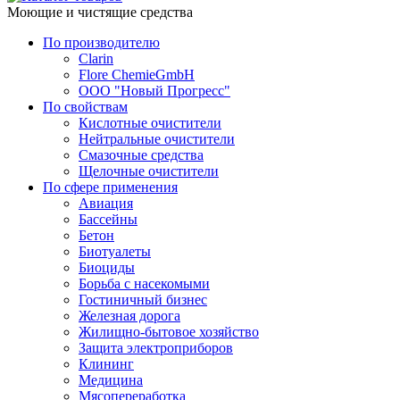
Моющие и чистящие средства
По производителю
Clarin
Flore ChemieGmbH
ООО "Новый Прогресс"
По свойствам
Кислотные очистители
Нейтральные очистители
Смазочные средства
Щелочные очистители
По сфере применения
Авиация
Бассейны
Бетон
Биотуалеты
Биоциды
Борьба с насекомыми
Гостиничный бизнес
Железная дорога
Жилищно-бытовое хозяйство
Защита электроприборов
Клининг
Медицина
Мясопереработка