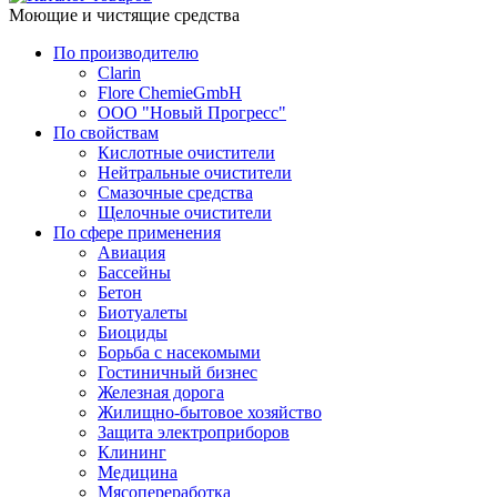
Моющие и чистящие средства
По производителю
Clarin
Flore ChemieGmbH
ООО "Новый Прогресс"
По свойствам
Кислотные очистители
Нейтральные очистители
Смазочные средства
Щелочные очистители
По сфере применения
Авиация
Бассейны
Бетон
Биотуалеты
Биоциды
Борьба с насекомыми
Гостиничный бизнес
Железная дорога
Жилищно-бытовое хозяйство
Защита электроприборов
Клининг
Медицина
Мясопереработка