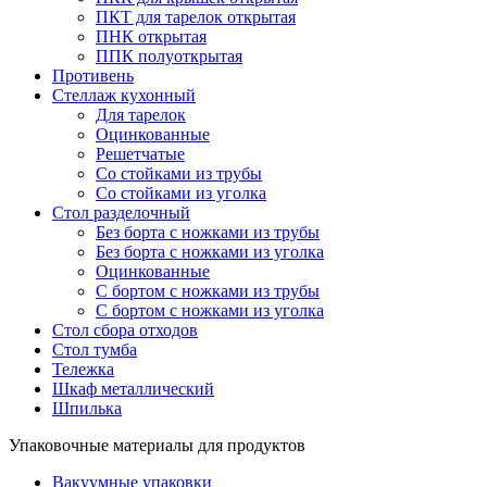
ПКТ для тарелок открытая
ПНК открытая
ППК полуоткрытая
Противень
Стеллаж кухонный
Для тарелок
Оцинкованные
Решетчатые
Со стойками из трубы
Со стойками из уголка
Стол разделочный
Без борта с ножками из трубы
Без борта с ножками из уголка
Оцинкованные
С бортом с ножками из трубы
С бортом с ножками из уголка
Стол сбора отходов
Стол тумба
Тележка
Шкаф металлический
Шпилька
Упаковочные материалы для продуктов
Вакуумные упаковки