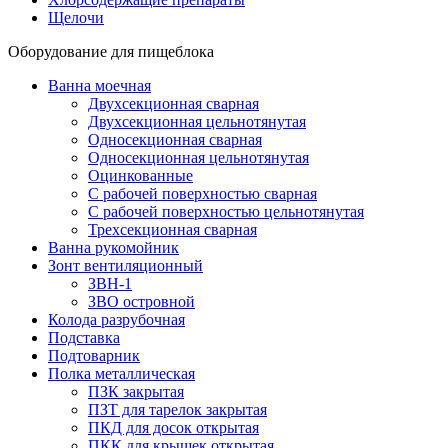
Щелочи
Оборудование для пищеблока
Ванна моечная
Двухсекционная сварная
Двухсекционная цельнотянутая
Односекционная сварная
Односекционная цельнотянутая
Оцинкованные
С рабочей поверхностью сварная
С рабочей поверхностью цельнотянутая
Трехсекционная сварная
Ванна рукомойник
Зонт вентиляционный
ЗВН-1
ЗВО островной
Колода разрубочная
Подставка
Подтоварник
Полка металлическая
ПЗК закрытая
ПЗТ для тарелок закрытая
ПКД для досок открытая
ПКК для крышек открытая