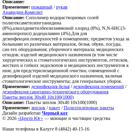
Описание:
Применение:
пожарный
/
рукав
Анавидин-Комплит
Описание:
Сополимер водорастворимых солей
полигексаметиленгуанидина
(8%),алкилдиметилбензиламмоний хлорид (8%), N,N-6HC(3-
аминопропил) додециламин (4%).Для для
дезинфекции.поверхностей в помещениях; предметов ухода за
больными из различных материалов, белья, обуви, посуды,
сан-тех оборудования; уборочного материала; медицинских
отходов; изделий медицинского назначения (в том числе
хирургических и стоматологических инструментов, оттисков,
жестких и гибких эндоскопов и медицинских инструментов к
ним; для предстерилизационной очистки, совмещенной с
дезинфекцией изделий медицинского назначения, включая
стоматологические инструменты; для генеральных уборок.
Применение:
дезинфекция белья
/
дезинфекция помещений
/
дезинфекция санитарно-технического оборудования
Пакеты зиплок 30х40 10х100(1000)
Описание:
Пакеты зиплок 30х40 10х100(1000)
Применение:
зиплок
/
пакет
/
Полиэтиленовые пакеты
Дизайн разработан
Черный кот
© 2026
«Центр Юг»
— моющие и чистящие средства
Наши телефоны в Калуге
8 (4842) 40-15-16