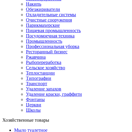
Накипь
Обезжириватели
Охладительные системы
Очистные сооружения
Парикмахерские
Пищевая промышленность
Посудомоечная техника
Промышленность
Профессиональная уборка
Ресторанный бизнес
Ржавчина
Рыбопереработка
Сельское хозяйство
Теплостанции
Типографии
Транспорт
Удаление запахов
Удаление краски, граффити
Фонтаны
Церкви
Школы
Хозяйственные товары
Мыло туалетное