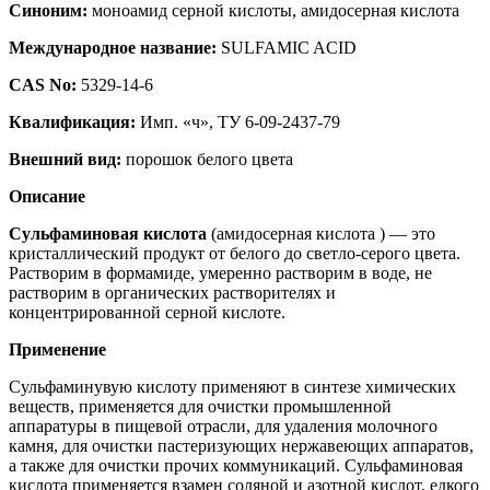
Синоним:
моноамид серной кислоты, амидосерная кислота
Международное название:
SULFAMIC ACID
CAS No:
5329-14-6
Квалификация:
Имп. «ч», ТУ 6-09-2437-79
Внешний вид:
порошок белого цвета
Описание
Сульфаминовая кислота
(амидосерная кислота ) — это
кристаллический продукт от белого до светло-серого цвета.
Растворим в формамиде, умеренно растворим в воде, не
растворим в органических растворителях и
концентрированной серной кислоте.
Применение
Cульфаминувую кислоту применяют в синтезе химических
веществ, применяется для очистки промышленной
аппаратуры в пищевой отрасли, для удаления молочного
камня, для очистки пастеризующих нержавеющих аппаратов,
а также для очистки прочих коммуникаций. Сульфаминовая
кислота применяется взамен соляной и азотной кислот, едкого