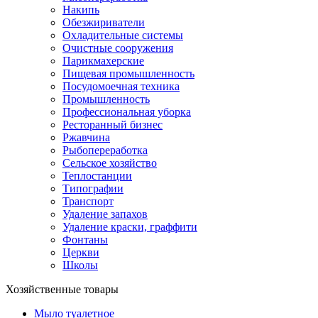
Накипь
Обезжириватели
Охладительные системы
Очистные сооружения
Парикмахерские
Пищевая промышленность
Посудомоечная техника
Промышленность
Профессиональная уборка
Ресторанный бизнес
Ржавчина
Рыбопереработка
Сельское хозяйство
Теплостанции
Типографии
Транспорт
Удаление запахов
Удаление краски, граффити
Фонтаны
Церкви
Школы
Хозяйственные товары
Мыло туалетное