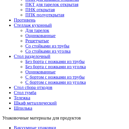
ПКТ для тарелок открытая
ПНК открытая
ППК полуоткрытая
Противень
Стеллаж кухонный
Для тарелок
Оцинкованные
Решетчатые
Со стойками из трубы
Со стойками из уголка
Стол разделочный
Без борта с ножками из трубы
Без борта с ножками из уголка
Оцинкованные
С бортом с ножками из трубы
С бортом с ножками из уголка
Стол сбора отходов
Стол тумба
Тележка
Шкаф металлический
Шпилька
Упаковочные материалы для продуктов
Вакуумные упаковки