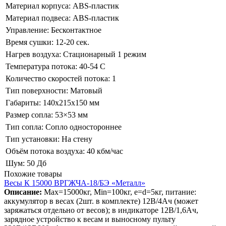
Материал корпуса:
ABS-пластик
Материал подвеса:
ABS-пластик
Управление:
Бесконтактное
Время сушки:
12-20 сек.
Нагрев воздуха:
Стационарный 1 режим
Температура потока:
40-54 С
Количество скоростей потока:
1
Тип поверхности:
Матовый
Габариты:
140x215x150 мм
Размер сопла:
53×53 мм
Тип сопла:
Сопло одностороннее
Тип установки:
На стену
Объём потока воздуха:
40 кбм/час
Шум:
50 Дб
Похожие товары
Весы К 15000 ВРГЖЧА-18/БЭ «Металл»
Описание:
Max=15000кг, Min=100кг, e=d=5кг, питание:
аккумулятор в весах (2шт. в комплекте) 12В/4Ач (может
заряжаться отдельно от весов); в индикаторе 12В/1,6Ач,
зарядное устройство к весам и выносному пульту