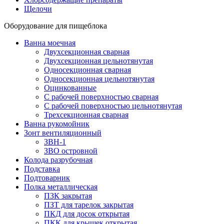
Щелочи
Оборудование для пищеблока
Ванна моечная
Двухсекционная сварная
Двухсекционная цельнотянутая
Односекционная сварная
Односекционная цельнотянутая
Оцинкованные
С рабочей поверхностью сварная
С рабочей поверхностью цельнотянутая
Трехсекционная сварная
Ванна рукомойник
Зонт вентиляционный
ЗВН-1
ЗВО островной
Колода разрубочная
Подставка
Подтоварник
Полка металлическая
ПЗК закрытая
ПЗТ для тарелок закрытая
ПКД для досок открытая
ПКК для крышек открытая