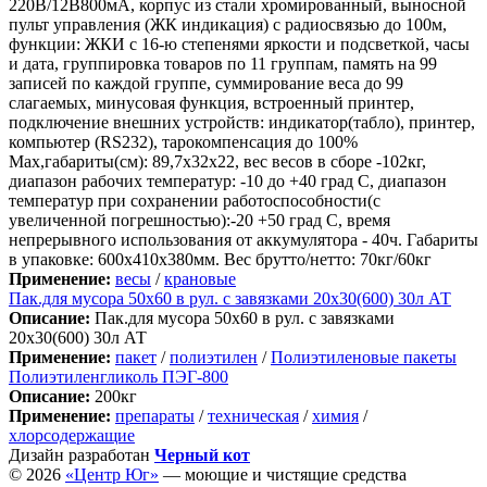
220В/12В800мА, корпус из стали хромированный, выносной
пульт управления (ЖК индикация) с радиосвязью до 100м,
функции: ЖКИ с 16-ю степенями яркости и подсветкой, часы
и дата, группировка товаров по 11 группам, память на 99
записей по каждой группе, суммирование веса до 99
слагаемых, минусовая функция, встроенный принтер,
подключение внешних устройств: индикатор(табло), принтер,
компьютер (RS232), тарокомпенсация до 100%
Max,габариты(см): 89,7х32х22, вес весов в сборе -102кг,
диапазон рабочих температур: -10 до +40 град С, диапазон
температур при сохранении работоспособности(с
увеличенной погрешностью):-20 +50 град С, время
непрерывного использования от аккумулятора - 40ч. Габариты
в упаковке: 600х410х380мм. Вес брутто/нетто: 70кг/60кг
Применение:
весы
/
крановые
Пак.для мусора 50х60 в рул. с завязками 20х30(600) 30л АТ
Описание:
Пак.для мусора 50х60 в рул. с завязками
20х30(600) 30л АТ
Применение:
пакет
/
полиэтилен
/
Полиэтиленовые пакеты
Полиэтиленгликоль ПЭГ-800
Описание:
200кг
Применение:
препараты
/
техническая
/
химия
/
хлорсодержащие
Дизайн разработан
Черный кот
© 2026
«Центр Юг»
— моющие и чистящие средства