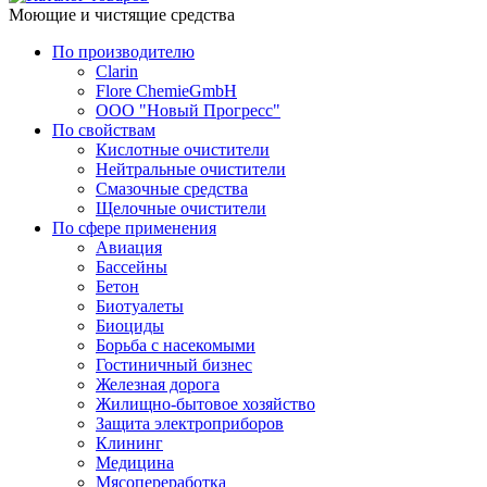
Моющие и чистящие средства
По производителю
Clarin
Flore ChemieGmbH
ООО "Новый Прогресс"
По свойствам
Кислотные очистители
Нейтральные очистители
Смазочные средства
Щелочные очистители
По сфере применения
Авиация
Бассейны
Бетон
Биотуалеты
Биоциды
Борьба с насекомыми
Гостиничный бизнес
Железная дорога
Жилищно-бытовое хозяйство
Защита электроприборов
Клининг
Медицина
Мясопереработка