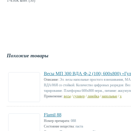
Т-450К конт. (50)
Похожие товары
Весы МП 300 ВДА Ф-2 (100; 600х800) «Гул
Описание:
Эл. весы напольные простого взвешивания, МА
ВДА/06Я со стойкой. Количество цифровых разрядов: Вес-
тарирование. Платформа 600х800 нерж., питание: аккумулят
Применение:
весы
/
гуливер
/
линейка
/
напольные
/
х
Flamil 88
Номер препарата:
088
Состояние вещества:
паста