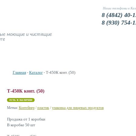
Наши телефоны в Кал
8 (4842) 40-1
8 (930) 754-1
ные моющие и чистящие
уге
Наши Цены
Доставка и оплата
Фото
Устранение запахов
Главная
-
Каталог
- Т-450К конт. (50)
Т-450К конт. (50)
есть в наличии
Метки:
Контейнер
/
пластик
/
упаковка для пищевых продуктов
Продажа от 1 коробки
В коробке 50 шт