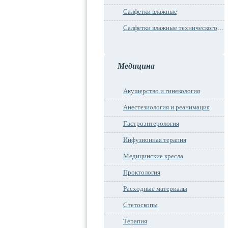
Салфетки влажные
Салфетки влажные технического назначения
Медицина
Акушерство и гинекология
Анестезиология и реанимация
Гастроэнтерология
Инфузионная терапия
Медицинские кресла
Проктология
Расходные материалы
Стетоскопы
Терапия