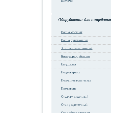
Щелочи
Оборудование для пищеблока
Ванна моечная
Ванна рукомойник
Зонт вентиляционный
Колода разрубочная
Подставка
Подтоварник
Полка металлическая
Противень
Стеллаж кухонный
Стол разделочный
Стол сбора отходов