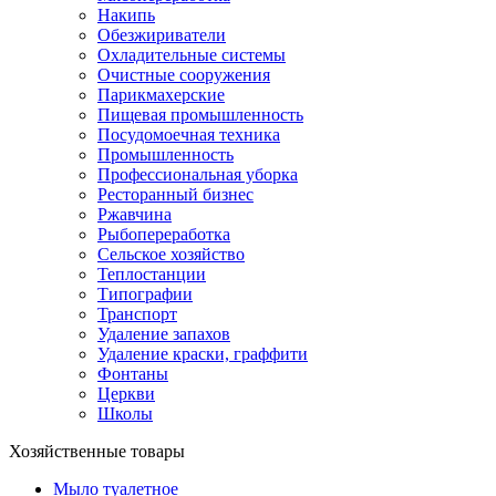
Накипь
Обезжириватели
Охладительные системы
Очистные сооружения
Парикмахерские
Пищевая промышленность
Посудомоечная техника
Промышленность
Профессиональная уборка
Ресторанный бизнес
Ржавчина
Рыбопереработка
Сельское хозяйство
Теплостанции
Типографии
Транспорт
Удаление запахов
Удаление краски, граффити
Фонтаны
Церкви
Школы
Хозяйственные товары
Мыло туалетное