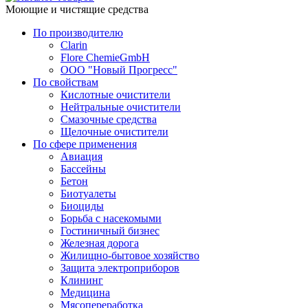
Моющие и чистящие средства
По производителю
Clarin
Flore ChemieGmbH
ООО "Новый Прогресс"
По свойствам
Кислотные очистители
Нейтральные очистители
Смазочные средства
Щелочные очистители
По сфере применения
Авиация
Бассейны
Бетон
Биотуалеты
Биоциды
Борьба с насекомыми
Гостиничный бизнес
Железная дорога
Жилищно-бытовое хозяйство
Защита электроприборов
Клининг
Медицина
Мясопереработка