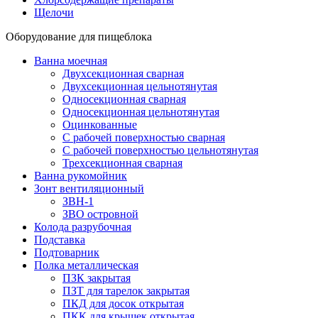
Щелочи
Оборудование для пищеблока
Ванна моечная
Двухсекционная сварная
Двухсекционная цельнотянутая
Односекционная сварная
Односекционная цельнотянутая
Оцинкованные
С рабочей поверхностью сварная
С рабочей поверхностью цельнотянутая
Трехсекционная сварная
Ванна рукомойник
Зонт вентиляционный
ЗВН-1
ЗВО островной
Колода разрубочная
Подставка
Подтоварник
Полка металлическая
ПЗК закрытая
ПЗТ для тарелок закрытая
ПКД для досок открытая
ПКК для крышек открытая