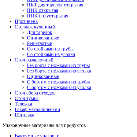
ПКТ для тарелок открытая
ПНК открытая
ППК полуоткрытая
Противень
Стеллаж кухонный
Для тарелок
Оцинкованные
Решетчатые
Со стойками из трубы
Со стойками из уголка
Стол разделочный
Без борта с ножками из трубы
Без борта с ножками из уголка
Оцинкованные
С бортом с ножками из трубы
С бортом с ножками из уголка
Стол сбора отходов
Стол тумба
Тележка
Шкаф металлический
Шпилька
Упаковочные материалы для продуктов
Вакуумные упаковки