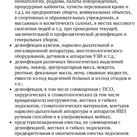
неонатологии, роддома, палаты новорожденных,
процедурные кабинеты, пункты переливания крови и
т.д.), на предприятиях общета, коммунальных объектах,
в спортивных и образовательных учреждениях, в
массажных и косметическтх салонах, в местах массового
скопления людей и т.д. при проведении текущей,
заключительной и профилактической дезинфекции и
генеральных уборок;
дезинфекция кувезов, наркозно-дыхательной и
ингаляционной аппаратуры, анестезиологического
оборудования, датчиков к аппаратам УЗИ и т.д.;
дезинфекция различных биологических выделений
(кровь, ликвор, эритроцитарная масса, мокрота,
рвотные, фекальные массы, моча, смывные жидкости,
емкости из-под выделений больных и из-под отходов и
т.п.;
дезинфекция, в том числе совмещенная с ПСО,
хирургических и стоматологических (в том числе
вращающихся) инструментов, жестких и гибких
эндоскопов, стоматологических материалов, контуров
наркозно-дыхательной аппаратуры и аппаратов ИВЛ
ручным способом и в ультразвуковых мойках;
предстерилизационная очистка, не совмещенная с
дезинфекцией, жестких и гибких эндоскопов,
предварительная и окончательная очистка эндоскопов