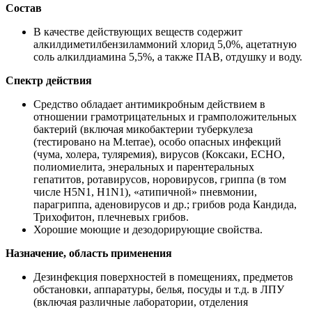
Состав
В качестве действующих веществ содержит
алкилдиметилбензиламмоний хлорид 5,0%, ацетатную
соль алкилдиамина 5,5%, а также ПАВ, отдушку и воду.
Спектр действия
Средство обладает антимикробным действием в
отношении грамотрицательных и грамположительных
бактерий (включая микобактерии туберкулеза
(тестировано на M.terrae), особо опасных инфекций
(чума, холера, туляремия), вирусов (Коксаки, ЕСНО,
полиомиелита, энеральных и парентеральных
гепатитов, ротавирусов, норовирусов, гриппа (в том
числе H5N1, H1N1), «атипичной» пневмонии,
парагриппа, аденовирусов и др.; грибов рода Кандида,
Трихофитон, плечневых грибов.
Хорошие моющие и дезодорирующие свойства.
Назначение, область применения
Дезинфекция поверхностей в помещениях, предметов
обстановки, аппаратуры, белья, посуды и т.д. в ЛПУ
(включая различные лаборатории, отделения