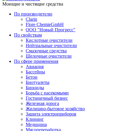
Моющие и чистящие средства
По производителю
Clarin
Flore ChemieGmbH
ООО "Новый Прогресс"
По свойствам
Кислотные очистители
Нейтральные очистители
Смазочные средства
Щелочные очистители
По сфере применения
Авиация
Бассейны
Бетон
Биотуалеты
Биоциды
Борьба с насекомыми
Гостиничный бизнес
Железная дорога
Жилищно-бытовое хозяйство
Защита электроприборов
Клининг
Медицина
Мясопереработка