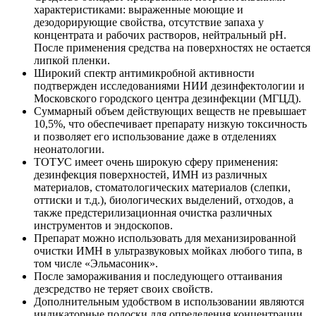
характеристиками: выраженные моющие и
дезодорирующие свойства, отсутствие запаха у
концентрата и рабочих растворов, нейтральный рН.
После применения средства на поверхностях не остается
липкой пленки.
Широкий спектр антимикробной активности
подтвержден исследованиями НИИ дезинфектологии и
Московского городского центра дезинфекции (МГЦД).
Суммарный объем действующих веществ не превышает
10,5%, что обеспечивает препарату низкую токсичность
и позволяет его использование даже в отделениях
неонатологии.
ТОТУС имеет очень широкую сферу применения:
дезинфекция поверхностей, ИМН из различных
материалов, стоматологических материалов (слепки,
оттиски и т.д.), биологических выделений, отходов, а
также предстерилизационная очистка различных
инструментов и эндоскопов.
Препарат можно использовать для механизированной
очистки ИМН в ультразвуковых мойках любого типа, в
том числе «Эльмасоник».
После замораживания и последующего оттаивания
дезсредство не теряет своих свойств.
Дополнительным удобством в использовании являются
индикаторные полоски для определения концентрации