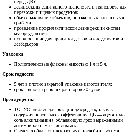
перед ДВУ;
дезинфекция санитарного транспорта и транспорта для
перевозки пищевых продуктов;
обьеззараживание объектов, пораженных плесневыми
грибами;
проведение профилактической дезинфекции систем
мусороудаления;
использование для пропитки дезковриков, дезматов и
дезбарьеров.
Упаковка
Полиэтиленовые флаконы емкостью 1 л и 5 л.
Срок годности
5 лет в плотно закрытой упаковке изготовителя;
срок годности рабочих растворов 30 суток.
Преимущества
ТОТУС идеален для ротации дезсредств, так как
содержит новое высокоэффективное ДВ — ацетатную
соль алкилдиамина, обладающую ярко выраженными
антимикробными свойствами.
Средство обладает прекрасными потребительскими