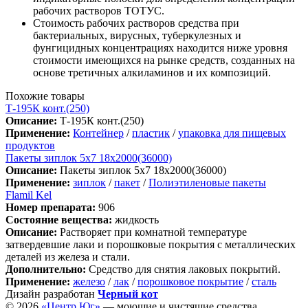
рабочих растворов ТОТУС.
Стоимость рабочих растворов средства при
бактериальных, вирусных, туберкулезных и
фунгицидных концентрациях находится ниже уровня
стоимости имеющихся на рынке средств, созданных на
основе третичных алкиламинов и их композиций.
Похожие товары
Т-195К конт.(250)
Описание:
Т-195К конт.(250)
Применение:
Контейнер
/
пластик
/
упаковка для пищевых
продуктов
Пакеты зиплок 5х7 18х2000(36000)
Описание:
Пакеты зиплок 5х7 18х2000(36000)
Применение:
зиплок
/
пакет
/
Полиэтиленовые пакеты
Flamil Kel
Номер препарата:
906
Состояние вещества:
жидкость
Описание:
Растворяет при комнатной температуре
затвердевшие лаки и порошковые покрытия с металлических
деталей из железа и стали.
Дополнительно:
Средство для снятия лаковых покрытий.
Применение:
железо
/
лак
/
порошковое покрытие
/
сталь
Дизайн разработан
Черный кот
© 2026
«Центр Юг»
— моющие и чистящие средства