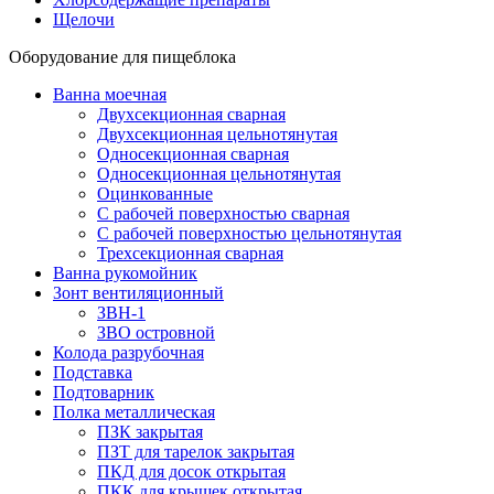
Щелочи
Оборудование для пищеблока
Ванна моечная
Двухсекционная сварная
Двухсекционная цельнотянутая
Односекционная сварная
Односекционная цельнотянутая
Оцинкованные
С рабочей поверхностью сварная
С рабочей поверхностью цельнотянутая
Трехсекционная сварная
Ванна рукомойник
Зонт вентиляционный
ЗВН-1
ЗВО островной
Колода разрубочная
Подставка
Подтоварник
Полка металлическая
ПЗК закрытая
ПЗТ для тарелок закрытая
ПКД для досок открытая
ПКК для крышек открытая