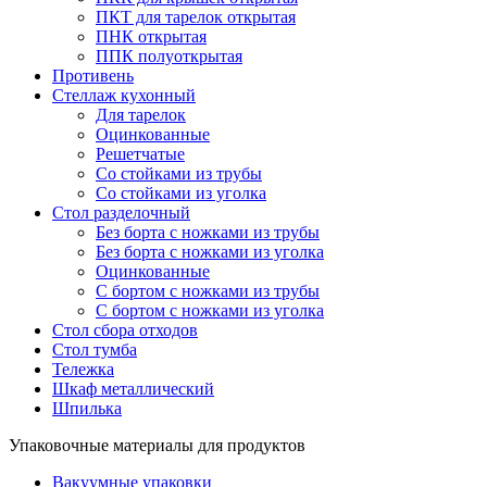
ПКТ для тарелок открытая
ПНК открытая
ППК полуоткрытая
Противень
Стеллаж кухонный
Для тарелок
Оцинкованные
Решетчатые
Со стойками из трубы
Со стойками из уголка
Стол разделочный
Без борта с ножками из трубы
Без борта с ножками из уголка
Оцинкованные
С бортом с ножками из трубы
С бортом с ножками из уголка
Стол сбора отходов
Стол тумба
Тележка
Шкаф металлический
Шпилька
Упаковочные материалы для продуктов
Вакуумные упаковки