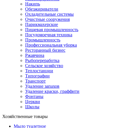
Накипь
Обезжириватели
Охладительные системы
Очистные сооружения
Парикмахерские
Пищевая промышленность
Посудомоечная техника
Промышленность
Профессиональная уборка
Ресторанный бизнес
Ржавчина
Рыбопереработка
Сельское хозяйство
Теплостанции
Типографии
Транспорт
Удаление запахов
Удаление краски, граффити
Фонтаны
Церкви
Школы
Хозяйственные товары
Мыло туалетное