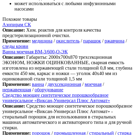
может использоваться с любыми инфузионными
насосами
Похожие товары
Азопирам СК
Описание:
Хим. реактив для контроля качества
предстерилизационной очистки.
Применение:
медицина
/
окислитель
/
парашок
/
ржавчина
/
следы крови
Ванна моечная ВМ-3/600-О-ЭК
Описание:
Габариты: 2000х700х870 трехсекционная
ЭКОНОМ, НОЖКИ ОЦИНКОВАННЫЕ, сварная емкость
изготовлена из нержавеющей стали толщиной 0,8 мм, глубина
емкости 450 мм, каркас и ножки — уголок 40х40 мм из
оцинкованной стали толщиной 1,5 мм
Применение:
ванна
/
двухсекционная
/
моечная
/
нержавеющая
/
оборудование
Средство моющее синтетическое порошкообразное
универсальное «Виксан-Универсал Плюс Автомат»
Описание:
Средство моющее синтетическое порошкообразное
универсальное «Виксан-Универсал Плюс Автомат» -
стиральный порошок для использования в стиральных
машинах автоматического и активаторного типа и для ручной
стирки.
Применение:
порошок
/
промышленная
/
стиральный
/
стирка