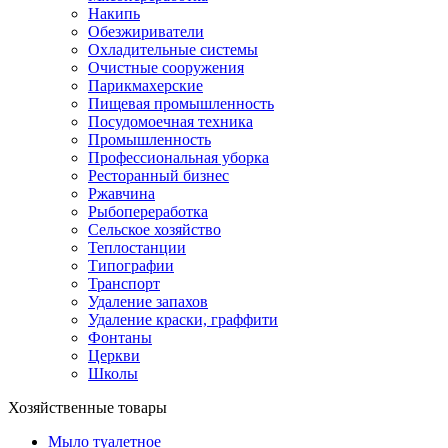
Накипь
Обезжириватели
Охладительные системы
Очистные сооружения
Парикмахерские
Пищевая промышленность
Посудомоечная техника
Промышленность
Профессиональная уборка
Ресторанный бизнес
Ржавчина
Рыбопереработка
Сельское хозяйство
Теплостанции
Типографии
Транспорт
Удаление запахов
Удаление краски, граффити
Фонтаны
Церкви
Школы
Хозяйственные товары
Мыло туалетное