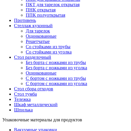
ПКТ для тарелок открытая
ПНК открытая
ППК полуоткрытая
Противень
Стеллаж кухонный
Для тарелок
Оцинкованные
Решетчатые
Со стойками из трубы
Со стойками из уголка
Стол разделочный
Без борта с ножками из трубы
Без борта с ножками из уголка
Оцинкованные
С бортом с ножками из трубы
С бортом с ножками из уголка
Стол сбора отходов
Стол тумба
Тележка
Шкаф металлический
Шпилька
Упаковочные материалы для продуктов
Вакуумные упаковки