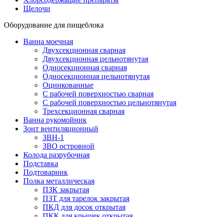
Щелочи
Оборудование для пищеблока
Ванна моечная
Двухсекционная сварная
Двухсекционная цельнотянутая
Односекционная сварная
Односекционная цельнотянутая
Оцинкованные
С рабочей поверхностью сварная
С рабочей поверхностью цельнотянутая
Трехсекционная сварная
Ванна рукомойник
Зонт вентиляционный
ЗВН-1
ЗВО островной
Колода разрубочная
Подставка
Подтоварник
Полка металлическая
ПЗК закрытая
ПЗТ для тарелок закрытая
ПКД для досок открытая
ПКК для крышек открытая