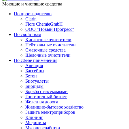
Моющие и чистящие средства
По производителю
Clarin
Flore ChemieGmbH
ООО "Новый Прогресс"
По свойствам
Кислотные очистители
Нейтральные очистители
Смазочные средства
Щелочные очистители
По сфере применения
Авиация
Бассейны
Бетон
Биотуалеты
Биоциды
Борьба с насекомыми
Гостиничный бизнес
Железная дорога
Жилищно-бытовое хозяйство
Защита электроприборов
Клининг
Медицина
Мясопереработка