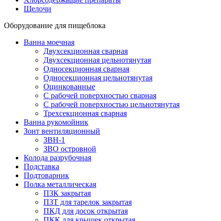
Щелочи
Оборудование для пищеблока
Ванна моечная
Двухсекционная сварная
Двухсекционная цельнотянутая
Односекционная сварная
Односекционная цельнотянутая
Оцинкованные
С рабочей поверхностью сварная
С рабочей поверхностью цельнотянутая
Трехсекционная сварная
Ванна рукомойник
Зонт вентиляционный
ЗВН-1
ЗВО островной
Колода разрубочная
Подставка
Подтоварник
Полка металлическая
ПЗК закрытая
ПЗТ для тарелок закрытая
ПКД для досок открытая
ПКК для крышек открытая