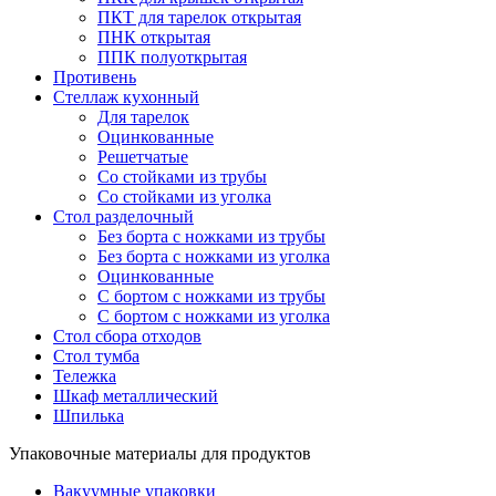
ПКТ для тарелок открытая
ПНК открытая
ППК полуоткрытая
Противень
Стеллаж кухонный
Для тарелок
Оцинкованные
Решетчатые
Со стойками из трубы
Со стойками из уголка
Стол разделочный
Без борта с ножками из трубы
Без борта с ножками из уголка
Оцинкованные
С бортом с ножками из трубы
С бортом с ножками из уголка
Стол сбора отходов
Стол тумба
Тележка
Шкаф металлический
Шпилька
Упаковочные материалы для продуктов
Вакуумные упаковки