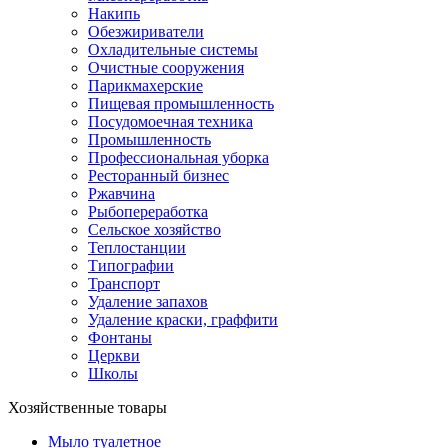
Накипь
Обезжириватели
Охладительные системы
Очистные сооружения
Парикмахерские
Пищевая промышленность
Посудомоечная техника
Промышленность
Профессиональная уборка
Ресторанный бизнес
Ржавчина
Рыбопереработка
Сельское хозяйство
Теплостанции
Типографии
Транспорт
Удаление запахов
Удаление краски, граффити
Фонтаны
Церкви
Школы
Хозяйственные товары
Мыло туалетное