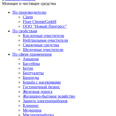
Моющие и чистящие средства
По производителю
Clarin
Flore ChemieGmbH
ООО "Новый Прогресс"
По свойствам
Кислотные очистители
Нейтральные очистители
Смазочные средства
Щелочные очистители
По сфере применения
Авиация
Бассейны
Бетон
Биотуалеты
Биоциды
Борьба с насекомыми
Гостиничный бизнес
Железная дорога
Жилищно-бытовое хозяйство
Защита электроприборов
Клининг
Медицина
Мясопереработка