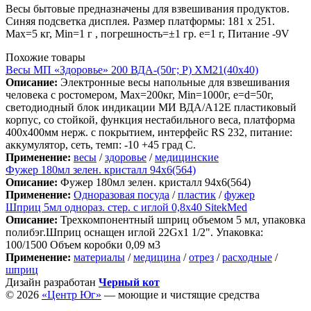
Весы бытовые предназначены для взвешивания продуктов.
Синяя подсветка дисплея. Размер платформы: 181 x 251.
Max=5 кг, Min=1 г , погрешность=±1 гр. е=1 г, Питание -9V
Похожие товары
Весы МП «Здоровье» 200 ВДА-(50г; Р) ХМ21(40х40)
Описание:
Электронные весы напольные для взвешивания
человека с ростомером, Мах=200кг, Min=1000г, e=d=50г,
светодиодный блок индикации МИ ВДА/А12Е пластиковый
корпус, со стойкой, функция нестабильного веса, платформа
400х400мм нерж. с покрытием, интерфейс RS 232, питание:
аккумулятор, сеть, темп: -10 +45 град С.
Применение:
весы
/
здоровье
/
медицинские
Фужер 180мл зелен. кристалл 94х6(564)
Описание:
Фужер 180мл зелен. кристалл 94х6(564)
Применение:
Одноразовая посуда
/
пластик
/
фужер
Шприц 5мл однораз. стер. с иглой 0,8х40 SitekMed
Описание:
Трехкомпонентный шприц объемом 5 мл, упаковка
полибэг.Шприц оснащен иглой 22Gх1 1/2". Упаковка:
100/1500 Объем коробки 0,09 м3
Применение:
материалы
/
медицина
/
отрез
/
расходные
/
шприц
Дизайн разработан
Черный кот
© 2026
«Центр Юг»
— моющие и чистящие средства