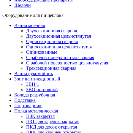
Щелочи
Оборудование для пищеблока
Ванна моечная
Двухсекционная сварная
Двухсекционная цельнотянутая
Односекционная сварная
Односекционная цельнотянутая
Оцинкованные
С рабочей поверхностью сварная
С рабочей поверхностью цельнотянутая
Трехсекционная сварная
Ванна рукомойник
Зонт вентиляционный
ЗВН-1
ЗВО островной
Колода разрубочная
Подставка
Подтоварник
Полка металлическая
ПЗК закрытая
ПЗТ для тарелок закрытая
ПКД для досок открытая
ПКК для крышек открытая