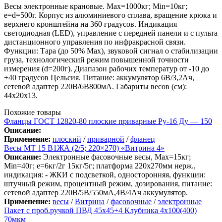
Весы электронные крановые. Мах=1000кг; Min=10кг;
e=d=500г. Корпус из алюминиевого сплава, вращение крюка и
верхнего кронштейна на 360 градусов. Индикация
светодиодная (LED), управление с передней панели и с пульта
дистанционного управления по инфракрасной связи.
Функции: Тара (до 50% Мах), звуковой сигнал о стабилизации
груза, технологический режим повышенной точности
измерения (d=200г). Диапазон рабочих температур от -10 до
+40 градусов Цельсия. Питание: аккумулятор 6В/3,2Ач,
сетевой адаптер 220В/6В800мА. Габариты весов (см):
44х20х13.
Похожие товары
Фланцы ГОСТ 12820-80 плоские приварные Ру-16 Ду — 150
Описание:
Применение:
плоский
/
приварной
/
фланец
Весы МТ 15 В1ЖА (2/5; 220×270) «Витрина 4»
Описание:
Электронные фасовочные весы, Max=15кг;
Min=40г; e=6кг/2г 15кг/5г; платформа 220х270мм нерж.,
индикация: - ЖКИ с подсветкой, односторонняя, функции:
штучный режим, процентный режим, дозирования, питание:
сетевой адаптер 220В/5В/550мА,4В/4Ач аккумулятор.
Применение:
весы
/
Витрина
/
фасовочные
/
электронные
Пакет с проб.ручкой ПВД 45х45+4 Клубника 4х100(400)
70мкм