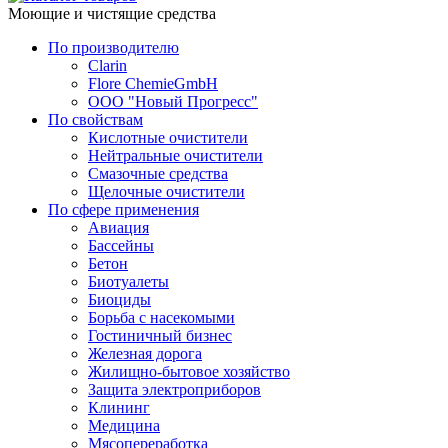
Моющие и чистящие средства
По производителю
Clarin
Flore ChemieGmbH
ООО "Новый Прогресс"
По свойствам
Кислотные очистители
Нейтральные очистители
Смазочные средства
Щелочные очистители
По сфере применения
Авиация
Бассейны
Бетон
Биотуалеты
Биоциды
Борьба с насекомыми
Гостиничный бизнес
Железная дорога
Жилищно-бытовое хозяйство
Защита электроприборов
Клининг
Медицина
Мясопереработка