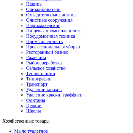
Накипь
Обезжириватели
Охладительные системы
Очистные сооружения
Парикмахерские
Пищевая промышленность
Посудомоечная техника
Промышленность
Профессиональная уборка
Ресторанный бизнес
Ржавчина
Рыбопереработка
Сельское хозяйство
Теплостанции
Типографии
Транспорт
Удаление запахов
Удаление краски, граффити
Фонтаны
Церкви
Школы
Хозяйственные товары
Мыло туалетное