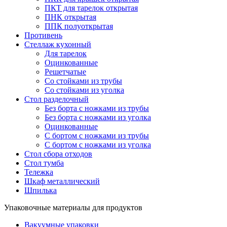
ПКТ для тарелок открытая
ПНК открытая
ППК полуоткрытая
Противень
Стеллаж кухонный
Для тарелок
Оцинкованные
Решетчатые
Со стойками из трубы
Со стойками из уголка
Стол разделочный
Без борта с ножками из трубы
Без борта с ножками из уголка
Оцинкованные
С бортом с ножками из трубы
С бортом с ножками из уголка
Стол сбора отходов
Стол тумба
Тележка
Шкаф металлический
Шпилька
Упаковочные материалы для продуктов
Вакуумные упаковки