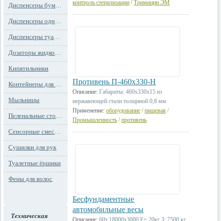
контроль стерилизации
/
Тримицин ЭМ
Диспенсеры бумажных полотенец
Диспенсеры одноразовых сидений на унитаз
Диспенсеры туалетной бумаги
Дозаторы жидкого мыла
Кипятильники
Противень П-460х330-Н
Контейнеры для мусора
Описание:
Габариты: 460х330х15 из
Мыльницы
нержавеющей стали толщиной 0,8 мм
Применение:
оборудование
/
пищевая
/
Пеленальные столы и детские сидения
Промышленность
/
противень
Сенсорные смесители
Сушилки для рук
Туалетные ёршики
Фены для волос
Бесфундаментные
автомобильные весы
Техническая
Описание:
60т 18000х3000 Е= 20кг 3; 7500 кг