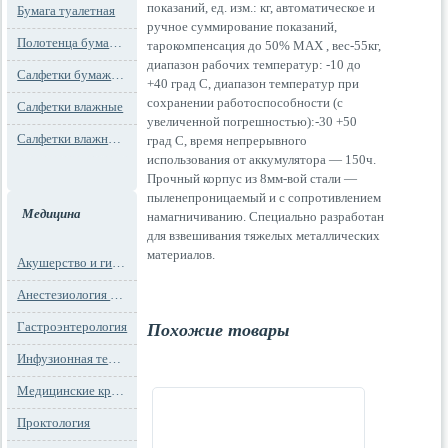
показаний, ед. изм.: кг, автоматическое и
Бумага туалетная
ручное суммирование показаний,
Полотенца бумажные
тарокомпенсация до 50% MAX , вес-55кг,
диапазон рабочих температур: -10 до
Салфетки бумажные
+40 град С, диапазон температур при
сохранении работоспособности (с
Салфетки влажные
увеличенной погрешностью):-30 +50
Салфетки влажные технического назначения
град С, время непрерывного
использования от аккумулятора — 150ч.
Прочный корпус из 8мм-вой стали —
пыленепроницаемый и с сопротивлением
Медицина
намагничиванию. Специально разработан
для взвешивания тяжелых металлических
материалов.
Акушерство и гинекология
Анестезиология и реанимация
Гастроэнтерология
Похожие товары
Инфузионная терапия
Медицинские кресла
Проктология