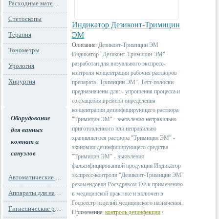
Расходные материалы
Стетоскопы
Индикатор Дезиконт-Тримицин
Терапия
ЭМ
Описание:
Дезиконт-Тримицин ЭМ
Тонометры
Индикатор "Дезиконт-Тримицин ЭМ"
разработан для визуального экспресс-
Урология
контроля концентрации рабочих растворов
Хирургия
препарата "Тримицин ЭМ". Тест-полоски
предназначены для: - упрощения процесса и
сокращения времени определения
концентрации дезинфицирующего раствора
Оборудование
"Тримицин ЭМ" - выявления неправильно
приготовленного или неправильно
для ванных
хранившегося раствора "Тримицин ЭМ" -
комнат и
экономии дезинфицирующего средства
санузлов
"Тримицин ЭМ" - выявления
фальсифицированной продукции Индикатор
экспресс-контроля "Дезиконт-Тримицин ЭМ"
Автоматические освежители воздуха
рекомендован Росздравом РФ к применению
Аппараты для надевания бахил
в медицинской практике и включен в
Госреестр изделий медицинского назначения.
Гигиенические расходные материалы
Применение:
контроль дезинфекции
/