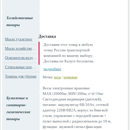
Хозяйственные
товары
Доставка
Мыло туалетное
Доставим этот товар в любую
Мыло хозяйственное
точку России транспортной
компанией по вашему выбору.
Освежители воздуха
Доставка по Калуге бесплатна.
Стиральные порошки
подробнее
Товары для уборки
Метки:
весы
/
крановые
Весы электронные крановые
MAX=20000кг, MIN=200кг, e=d=10кг.
Бумажные и
Светодиодная индикация (дисплей),
питание: аккумулятор 6В/10Ач, сетевой
санитарно-
адаптер 220В/6В2А, корпус из 8мм-вой
гигиенические
стали, управление с передней панели +
товары
пульт выносной с радиосигналом до 10 м,
функции: звуковой сигнал фиксации