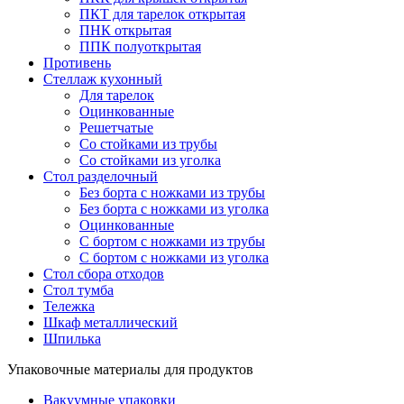
ПКТ для тарелок открытая
ПНК открытая
ППК полуоткрытая
Противень
Стеллаж кухонный
Для тарелок
Оцинкованные
Решетчатые
Со стойками из трубы
Со стойками из уголка
Стол разделочный
Без борта с ножками из трубы
Без борта с ножками из уголка
Оцинкованные
С бортом с ножками из трубы
С бортом с ножками из уголка
Стол сбора отходов
Стол тумба
Тележка
Шкаф металлический
Шпилька
Упаковочные материалы для продуктов
Вакуумные упаковки