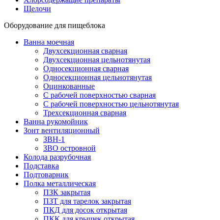
Щелочи
Оборудование для пищеблока
Ванна моечная
Двухсекционная сварная
Двухсекционная цельнотянутая
Односекционная сварная
Односекционная цельнотянутая
Оцинкованные
С рабочей поверхностью сварная
С рабочей поверхностью цельнотянутая
Трехсекционная сварная
Ванна рукомойник
Зонт вентиляционный
ЗВН-1
ЗВО островной
Колода разрубочная
Подставка
Подтоварник
Полка металлическая
ПЗК закрытая
ПЗТ для тарелок закрытая
ПКД для досок открытая
ПКК для крышек открытая