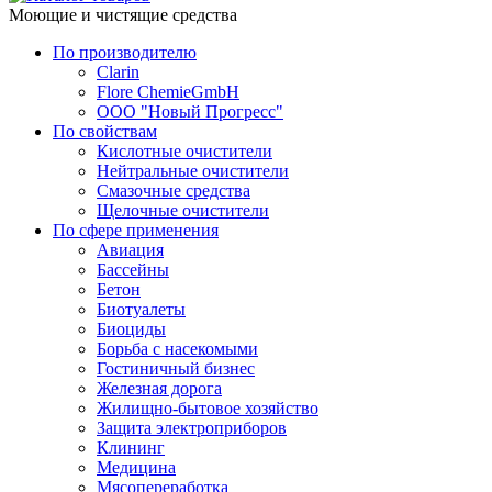
Моющие и чистящие средства
По производителю
Clarin
Flore ChemieGmbH
ООО "Новый Прогресс"
По свойствам
Кислотные очистители
Нейтральные очистители
Смазочные средства
Щелочные очистители
По сфере применения
Авиация
Бассейны
Бетон
Биотуалеты
Биоциды
Борьба с насекомыми
Гостиничный бизнес
Железная дорога
Жилищно-бытовое хозяйство
Защита электроприборов
Клининг
Медицина
Мясопереработка