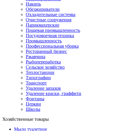
Накипь
Обезжириватели
Охладительные системы
Очистные сооружения
Парикмахерские
Пищевая промышленность
Посудомоечная техника
Промышленность
Профессиональная уборка
Ресторанный бизнес
Ржавчина
Рыбопереработка
Сельское хозяйство
Теплостанции
Типографии
Транспорт
Удаление запахов
Удаление краски, граффити
Фонтаны
Церкви
Школы
Хозяйственные товары
Мыло туалетное