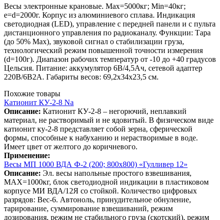
Весы электронные крановые. Мах=5000кг; Min=40кг;
e=d=2000г. Корпус из алюминиевого сплава. Индикация
светодиодная (LED), управление с передней панели и с пульта
дистанционного управления по радиоканалу. Функции: Тара
(до 50% Мах), звуковой сигнал о стабилизации груза,
технологический режим повышенной точности измерения
(d=100г). Диапазон рабочих температур от -10 до +40 градусов
Цельсия. Питание: аккумулятор 6В/4,5Ач, сетевой адаптер
220В/6В2А. Габариты весов: 69,2х34х23,5 см.
Похожие товары
Катионит КУ-2-8 Na
Описание:
Катионит КУ-2-8 – негорючий, неплавкий
материал, не растворимый и не ядовитый. В физическом виде
катионит ку-2-8 представляет собой зерна, сферической
формы, способные к набуханию и нерастворимые в воде.
Имеет цвет от желтого до коричневого.
Применение:
Весы МП 1000 ВДА Ф-2 (200; 800х800) «Гулливер 12»
Описание:
Эл. весы напольные простого взвешивания,
МАХ=1000кг, блок светодиодной индикации в пластиковом
корпусе МИ ВДА/12Я со стойкой. Количество цифровых
разрядов: Вес-6. Автоноль, принудительное обнуление,
тарирование, суммирование взвешиваний, режим
дозирования, режим не стабильного груза (скотский), режим